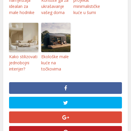
namještaja
Koristite ga za
projekat
idealan za
ukrašavanje
minimalističke
male hodnike
vašeg doma
kuće u šumi
Kako stilizovati
Ekološke male
jednobojni
kuće na
interijer?
točkovima