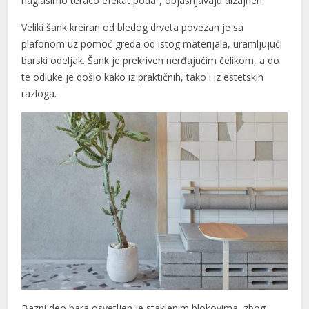
naglasimo teraco efekat poda”, objašnjavaju dizajneri.
Veliki šank kreiran od bledog drveta povezan je sa
plafonom uz pomoć greda od istog materijala, uramljujući
barski odeljak. Šank je prekriven nerđajućim čelikom, a do
te odluke je došlo kako iz praktičnih, tako i iz estetskih
razloga.
Bazni deo bara osvetljen je staklenim blokovima, zbog