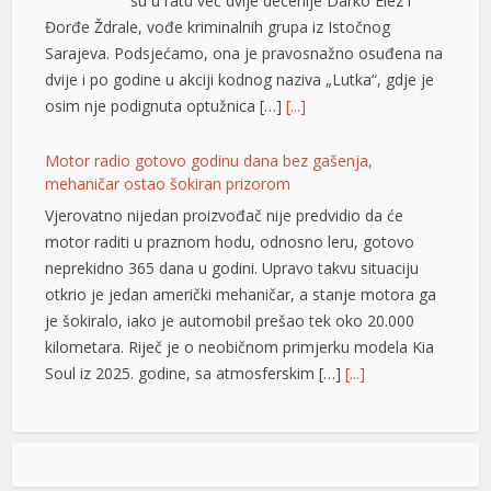
su u ratu već dvije decenije Darko Elez i
Đorđe Ždrale, vođe kriminalnih grupa iz Istočnog
Sarajeva. Podsjećamo, ona je pravosnažno osuđena na
ortener
dvije i po godine u akciji kodnog naziva „Lutka“, gdje je
osim nje podignuta optužnica […]
[...]
Motor radio gotovo godinu dana bez gašenja,
mehaničar ostao šokiran prizorom
Vjerovatno nijedan proizvođač nije predvidio da će
motor raditi u praznom hodu, odnosno leru, gotovo
neprekidno 365 dana u godini. Upravo takvu situaciju
otkrio je jedan američki mehaničar, a stanje motora ga
je šokiralo, iako je automobil prešao tek oko 20.000
kilometara. Riječ je o neobičnom primjerku modela Kia
Soul iz 2025. godine, sa atmosferskim […]
[...]
Rad objavljen u Harvardovom pravnom časopisu: Visoki
predstavnik nema ovlaštenja da donosi zakone u BiH
Visoki predstavnik u BiH nije nikad bio ovlašten da