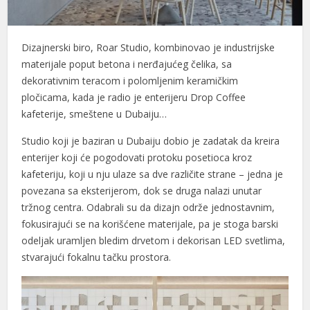
Dizajnerski biro, Roar Studio, kombinovao je industrijske
materijale poput betona i nerđajućeg čelika, sa
dekorativnim teracom i polomljenim keramičkim
pločicama, kada je radio je enterijeru Drop Coffee
kafeterije, smeštene u Dubaiju…
Studio koji je baziran u Dubaiju dobio je zadatak da kreira
enterijer koji će pogodovati protoku posetioca kroz
kafeteriju, koji u nju ulaze sa dve različite strane – jedna je
povezana sa eksterijerom, dok se druga nalazi unutar
tržnog centra. Odabrali su da dizajn održe jednostavnim,
fokusirajući se na korišćene materijale, pa je stoga barski
odeljak uramljen bledim drvetom i dekorisan LED svetlima,
stvarajući fokalnu tačku prostora.