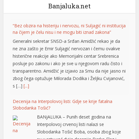
Banjaluka.net
“Bez obzira na histeriju i nervozu, ni Suljagić ni institucija
na čijem je čelu nisu i ne mogu biti iznad zakona”
Generalni sekretar SNSD-a Srđan Amidžić rekao je da
ne zna zašto je Emir Suljagić nervozan i čemu ovakve
histerične reakcije ako Memorijalni centar Srebrenica
posluje po zakonu i ako je sve u njegovom radu čisto i
transparentno. Amidžić je izjavio za Srnu da nije jasno ni
zbog čega optužuje Milorada Dodika i Željku Cvijanović,
s […]
[...]
Decenija na Interpolovoj listi: Gdje se krije fatalna
Slobodanka Tošić?
BANjALUKA – Punih deset godina na
Interpolovoj crvenoj listi nalazi se
Slobodanka Tošić Boba, osoba zbog koje