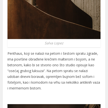
link
satın al
Salva Lopez
 panel
Penthaus, koji se nalazi na petom i šestom spratu zgrade,
ima površine obrađene krečnim malterom i bojom, a ne
 panel
betonom, kako bi se stvorio ono što studio opisuje kao
 panel
“osećaj grubog luksuza”. Na petom spratu se nalazi
udoban dnevni boravak, opremljen bujnom bež sofom i
 panel
foteljom, kao i komodom na vrhu sa nekoliko antiknih vaza
 panel
i mermernom bistom.
 panel
 panel