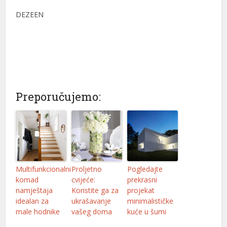
DEZEEN
et
 Forum
cort
iriş
Preporučujemo:
 mavibet giriş
giriş
ex
ıkama
Multifunkcionalni
Proljetno
Pogledajte
ine
komad
cvijeće:
prekrasni
namještaja
Koristite ga za
projekat
escort
idealan za
ukrašavanje
minimalističke
male hodnike
vašeg doma
kuće u šumi
iş