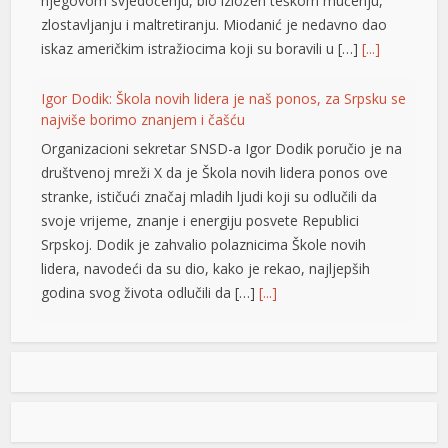
njegovom svjedočenju, bio izložen teškom mučenju,
g
zlostavljanju i maltretiranju. Miodanić je nedavno dao
scort
iskaz američkim istražiocima koji su boravili u […]
[...]
is
Igor Dodik: Škola novih lidera je naš ponos, za Srpsku se
najviše borimo znanjem i čašću
Organizacioni sekretar SNSD-a Igor Dodik poručio je na
t
društvenoj mreži X da je Škola novih lidera ponos ove
stranke, ističući značaj mladih ljudi koji su odlučili da
orunsuz giriş
svoje vrijeme, znanje i energiju posvete Republici
Srpskoj. Dodik je zahvalio polaznicima Škole novih
lidera, navodeći da su dio, kako je rekao, najljepših
godina svog života odlučili da […]
[...]
Jedna zemlja drži gotovo četvrtinu ekonomije EU: Novi
n
podaci otkrivaju ko vuče kontinent naprijed
Vrijednost bruto domaćeg proizvoda (BDP) Evropske
unije dostigla je 18,8 biliona evra u 2025. godini, a
najveća ekonomija Unije i dalje je Njemačka, čiji je BDP