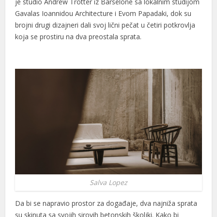
je studio Andrew Trotter iz Barselone sa lokalnim studijom
 panel
Gavalas Ioannidou Architecture i Evom Papadaki, dok su
 panel
brojni drugi dizajneri dali svoj lični pečat u četiri potkrovlja
koja se prostiru na dva preostala sprata.
 panel
satın al
satın al
 panel
 panel
 panel
 panel
 panel
Salva Lopez
 panel
Da bi se napravio prostor za događaje, dva najniža sprata
 panel
su skinuta sa svojih sirovih betonskih školjki. Kako bi