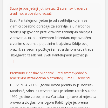
t
Sutra je posljednji ljuti svetac: 2 stvari svi treba da
uradimo, a posebno vozači
Sveti Pantelejmon jedan je od svetitelja kojem se
vjernici posebno obraćaju za zdravlje, a u narodnoj
tradiciji njegov dan prati čitav niz zanimljivih običaja i
vjerovanja. Iako u crkvenom kalendaru nije označen
et
crvenim slovom, u pojedinim krajevima Srbije ovaj
praznik se veoma poštuje i smatra danom kada treba
 Panel
izbjegavati težak rad. Sveti Pantelejmon poznat je […]
[...]
 escort
Preminuo Borislav Miodanić: Pred smrt svjedočio
američkim istražiocima o stradanju Srba u Derventi
scort
DERVENTA – U 68. godini života preminuo je Borislav
izi izle
Miodanić, Srbin iz Dervente koji je tokom ratnih sukoba
1992. godine zarobljen na Čardaku i gotovo tri mjeseca
proveo u zloglasnom logoru Rabić, gdje je, prema