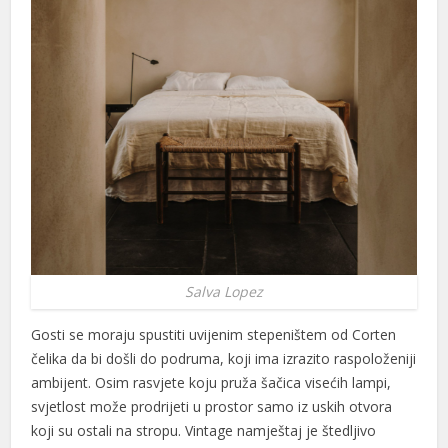
 panel
 panel
i
 Panel
 Panel
ku
Salva Lopez
 Panel
Gosti se moraju spustiti uvijenim stepeništem od Corten
čelika da bi došli do podruma, koji ima izrazito raspoloženiji
 Panel
ambijent. Osim rasvjete koju pruža šačica visećih lampi,
 panel
svjetlost može prodrijeti u prostor samo iz uskih otvora
koji su ostali na stropu. Vintage namještaj je štedljivo
ku