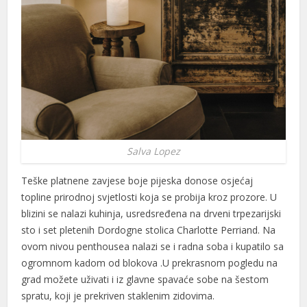
 Panel
 Panel
 Panel
 Panel
 panel
Salva Lopez
Avukat
Teške platnene zavjese boje pijeska donose osjećaj
Escort
topline prirodnoj svjetlosti koja se probija kroz prozore. U
blizini se nalazi kuhinja, usredsređena na drveni trpezarijski
sto i set pletenih Dordogne stolica Charlotte Perriand. Na
ovom nivou penthousea nalazi se i radna soba i kupatilo sa
ogromnom kadom od blokova .U prekrasnom pogledu na
scort
grad možete uživati ​​i iz glavne spavaće sobe na šestom
 panel
spratu, koji je prekriven staklenim zidovima.