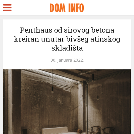
scort
Penthaus od sirovog betona
kreiran unutar bivšeg atinskog
reams
skladišta
 panel
30. Januara 2022.
 panel
paketleri
 panel