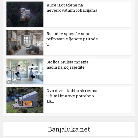
Kuće izgrađene na
nevjerovatnim lokacijama
t
Rustične spavaće sobe:
iriş
prihvatanje ljepote prirode
u...
ovont
Stolica Muista mijenja
način na koji sjedite
g
Ova divna koliba skrivena
u šumi ima sve potrebno
shabet
za...
is
giriş
Banjaluka.net