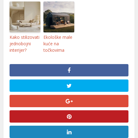
iriş
ino
Kako stilizovati
Ekološke male
et
jednobojni
kuće na
interijer?
točkovima
is
giriş
et
iriş
giris