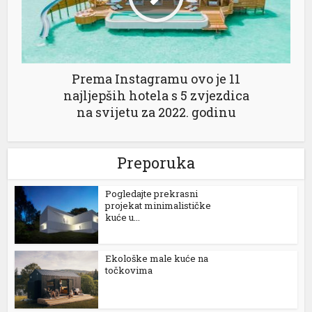
yat
00 mg
26 fiyatları
Prema Instagramu ovo je 11
najljepših hotela s 5 zvjezdica
00 mg fiyat
na svijetu za 2022. godinu
0 mg
iriş
Preporuka
Pogledajte prekrasni
t giriş
projekat minimalističke
kuće u...
 al
Ekološke male kuće na
točkovima