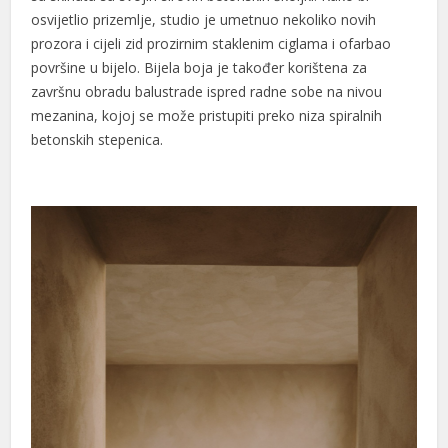
osvijetlio prizemlje, studio je umetnuo nekoliko novih
 panel
prozora i cijeli zid prozirnim staklenim ciglama i ofarbao
površine u bijelo. Bijela boja je također korištena za
 panel
završnu obradu balustrade ispred radne sobe na nivou
 panel
mezanina, kojoj se može pristupiti preko niza spiralnih
betonskih stepenica.
 panel
 panel
 panel
 panel
 panel
 panel
 panel
 panel