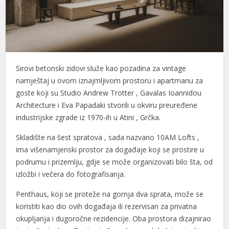
 panel
 panel
 panel
Sirovi betonski zidovi služe kao pozadina za vintage
 panel
namještaj u ovom iznajmljivom prostoru i apartmanu za
goste koji su Studio Andrew Trotter , Gavalas Ioannidou
 panel
Architecture i Eva Papadaki stvorili u okviru preuređene
 panel
industrijske zgrade iz 1970-ih u Atini , Grčka.
 panel
Skladište na šest spratova , sada nazvano 10AM Lofts ,
ima višenamjenski prostor za događaje koji se prostire u
 panel
podrumu i prizemlju, gdje se može organizovati bilo šta, od
izložbi i večera do fotografisanja.
 panel
Penthaus, koji se proteže na gornja dva sprata, može se
 panel
koristiti kao dio ovih događaja ili rezervisan za privatna
 panel
okupljanja i dugoročne rezidencije. Oba prostora dizajnirao