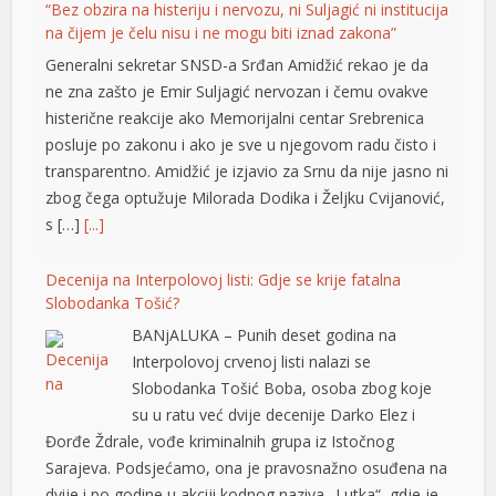
“Bez obzira na histeriju i nervozu, ni Suljagić ni institucija
na čijem je čelu nisu i ne mogu biti iznad zakona”
tener
Generalni sekretar SNSD-a Srđan Amidžić rekao je da
ne zna zašto je Emir Suljagić nervozan i čemu ovakve
histerične reakcije ako Memorijalni centar Srebrenica
posluje po zakonu i ako je sve u njegovom radu čisto i
transparentno. Amidžić je izjavio za Srnu da nije jasno ni
zbog čega optužuje Milorada Dodika i Željku Cvijanović,
s […]
[...]
Decenija na Interpolovoj listi: Gdje se krije fatalna
Slobodanka Tošić?
BANjALUKA – Punih deset godina na
Interpolovoj crvenoj listi nalazi se
Slobodanka Tošić Boba, osoba zbog koje
su u ratu već dvije decenije Darko Elez i
Đorđe Ždrale, vođe kriminalnih grupa iz Istočnog
Sarajeva. Podsjećamo, ona je pravosnažno osuđena na
dvije i po godine u akciji kodnog naziva „Lutka“, gdje je