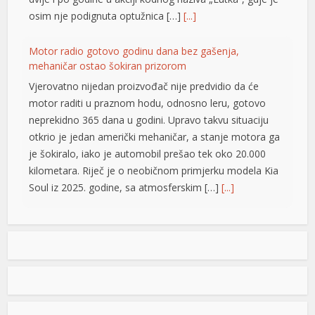
osim nje podignuta optužnica […]
[...]
Motor radio gotovo godinu dana bez gašenja,
büyüsü
mehaničar ostao šokiran prizorom
Vjerovatno nijedan proizvođač nije predvidio da će
motor raditi u praznom hodu, odnosno leru, gotovo
neprekidno 365 dana u godini. Upravo takvu situaciju
otkrio je jedan američki mehaničar, a stanje motora ga
je šokiralo, iako je automobil prešao tek oko 20.000
kilometara. Riječ je o neobičnom primjerku modela Kia
Soul iz 2025. godine, sa atmosferskim […]
[...]
ş
Rad objavljen u Harvardovom pravnom časopisu: Visoki
predstavnik nema ovlaštenja da donosi zakone u BiH
Visoki predstavnik u BiH nije nikad bio ovlašten da
donosi zakone, ni prema Povelji UN, ni po Ustavu BiH
niti prema ostalim pravni dokumentima koji priznaju
pravo na samoopredjeljenje, stoga, su ništavni svi akti