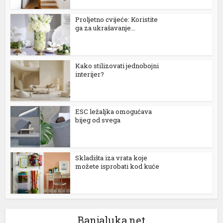
Proljetno cvijeće: Koristite
ga za ukrašavanje...
Kako stilizovati jednobojni
interijer?
ESC ležaljka omogućava
bijeg od svega
Skladišta iza vrata koje
možete isprobati kod kuće
Banjaluka.net