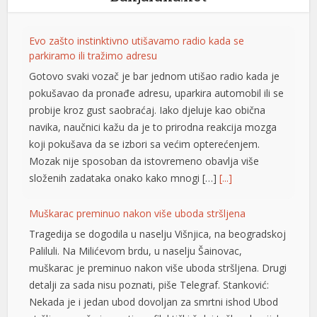
Evo zašto instinktivno utišavamo radio kada se
parkiramo ili tražimo adresu
Gotovo svaki vozač je bar jednom utišao radio kada je
pokušavao da pronađe adresu, uparkira automobil ili se
probije kroz gust saobraćaj. Iako djeluje kao obična
navika, naučnici kažu da je to prirodna reakcija mozga
koji pokušava da se izbori sa većim opterećenjem.
Mozak nije sposoban da istovremeno obavlja više
složenih zadataka onako kako mnogi […]
[...]
Muškarac preminuo nakon više uboda stršljena
Tragedija se dogodila u naselju Višnjica, na beogradskoj
Paliluli. Na Milićevom brdu, u naselju Šainovac,
muškarac je preminuo nakon više uboda stršljena. Drugi
detalji za sada nisu poznati, piše Telegraf. Stanković:
Nekada je i jedan ubod dovoljan za smrtni ishod Ubod
riş