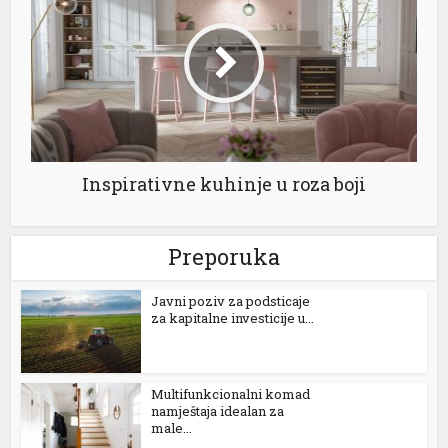
 büyüsü
Inspirativne kuhinje u roza boji
Preporuka
Јavni poziv za podsticaje
riş
za kapitalne investicije u...
Multifunkcionalni komad
namještaja idealan za
male...