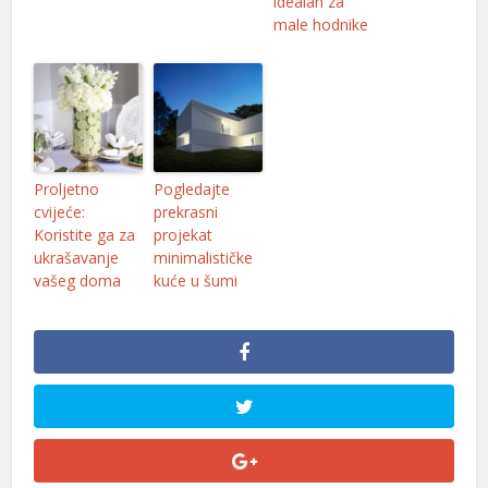
idealan za
male hodnike
Proljetno
Pogledajte
cvijeće:
prekrasni
Koristite ga za
projekat
ukrašavanje
minimalističke
vašeg doma
kuće u šumi