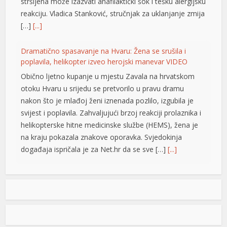
stršljena može izazvati anafilaktički šok i tešku alergijsku
emi
reakciju. Vladica Stanković, stručnjak za uklanjanje zmija
[…]
[...]
Dramatično spasavanje na Hvaru: Žena se srušila i
poplavila, helikopter izveo herojski manevar VIDEO
Obično ljetno kupanje u mjestu Zavala na hrvatskom
otoku Hvaru u srijedu se pretvorilo u pravu dramu
nakon što je mlađoj ženi iznenada pozlilo, izgubila je
svijest i poplavila. Zahvaljujući brzoj reakciji prolaznika i
helikopterske hitne medicinske službe (HEMS), žena je
na kraju pokazala znakove oporavka. Svjedokinja
događaja ispričala je za Net.hr da se sve […]
[...]
Vučić: Ljudi razumiju koliko je neko uspješan i dobar ako
ga Helez napada
Predsjednik Srbije Aleksdandar Vučić izjavio
je danas da nema ništa protiv toga što su
nadležne službe BiH pratile njegovu