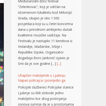
Grada, okupio je oko 1.500
posjetilaca koji su u četiri koncertna
dana u prirodnom ambijentu slušali
kvalitetne muzičke sadržaje. Na
Festivalu je nastupilo 11 bendova iz
Holandije, Mađarske, Srbije i
Republike Srpske. Organizator
događaja Boro Јanković izjavio je
Srni da je ove godine […]
[...]
Uhapšen maloljetnik u Ljubinju:
Napao policajca i povrijedio ga
Policijski službenici Policijske stanice
Ljubinje su lišili slobode jedno
maloljetno lice zbog postojanja
osnova sumnje da je u prostorijama
Policijske stanice vrijeđao i ometao
policajce, oštetio vrata, a tokom