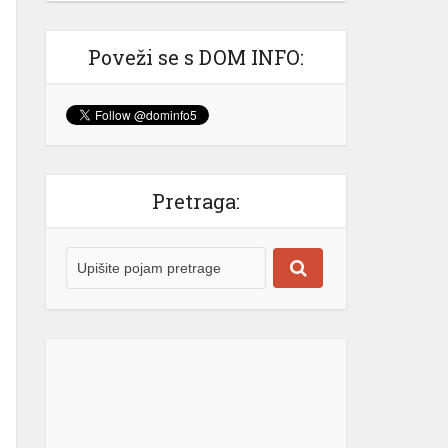
Izašao na scenu: Novak Đoković
zapjevao sa Vladom Georgievom u
Herceg Novom (VIDEO)
Poveži se s DOM INFO:
Srpski teniser Novak Đoković ne
prestaje da oduševljava region!
Najbolji svih vremena je odlučio
ovog ljeta da se odmori u Crnoj
Gori, a svakodnevno stižu snimci koji
nas uvjeravaju da on “nije sa ove
Pretraga:
planete” i da se definitivno izdvaja iz
velike mase poznatih sportista i
ličnosti. @krivokapic00♬ original
sound – Luka Krivokapic Gotovo
niko […]
[...]