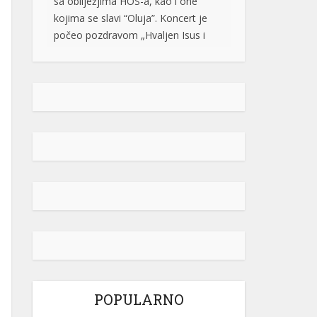
Marija“, a na repertoaru se našla i
pjesma „Bojna Čavoglave“. Na […]
[...]
Gužve na granicama BiH: Duge
kolone na više prelaza, evo gdje se
najduže čeka
Saobraćaj se na većini puteva u
Republici Srpskoj i Federaciji BiH
odvija redovno, a na graničnim
prelazima pojačan je intenzitet
saobraćaja. Duge su kolone vozila u
oba smjera na prelazima Zupci i
Novi Grad, a na izlazu iz zemlje,
duge su kolone putničkih vozila na
graničnim prelazima Izačić, Velika
Kladuša, Gradiška /Gornji Varoš/,
Gradina, Hum […]
[...]
POPULARNO