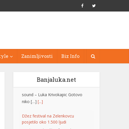
tyle
Zanimljivosti
Biz Info
Banjaluka.net
Džez festival na Zelenkovcu
posjetilo oko 1.500 ljudi
Međunarodni džez festival
“Zelenkovac”, koji je održan na
istoimenom lokalitetu kod Mrkonjić