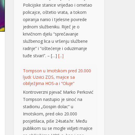
opiranja nanio i tjelesne povrede
jednom službeniku. Riječ je o
krivičnom djelu “sprečavanje
službenog lica u vršenju službene
radnje” i “oštećenje i oduzimanje
tuđe stvari”. – […]
[...]
Tompson u Imotskom pred 20.000
ljudi: Uzvici ZDS, majice sa
obilježjima HOS-a i “Oluje”
Kontroverzni pjevač Marko Perković
Tompson nastupio je sinoć na
stadionu „Gospin dolac“ u
Imotskom, pred oko 20.000
posjetilaca, piše 24sata.hr. Među
publikom su se mogle vidjeti majice
sa obilježjima HOS-a, kao i one
kojima se slavi “Oluja”. Koncert je
počeo pozdravom „Hvaljen Isus i