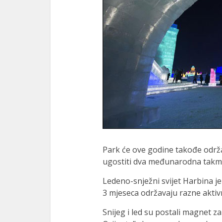
Park će ove godine takođe održa
ugostiti dva međunarodna takmič
Ledeno-snježni svijet Harbina j
3 mjeseca održavaju razne aktiv
Snijeg i led su postali magnet z