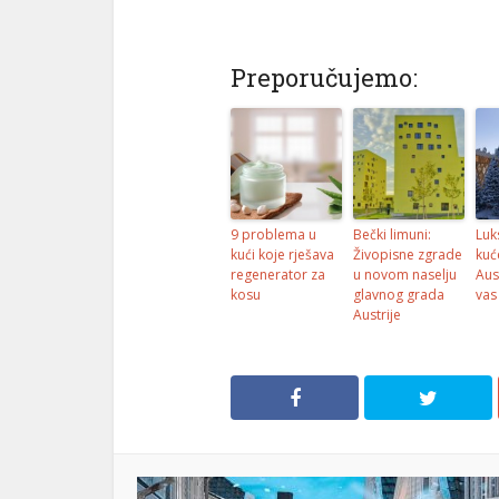
Preporučujemo:
9 problema u
Bečki limuni:
Luk
kući koje rješava
Živopisne zgrade
kuć
regenerator za
u novom naselju
Aus
kosu
glavnog grada
vas
Austrije