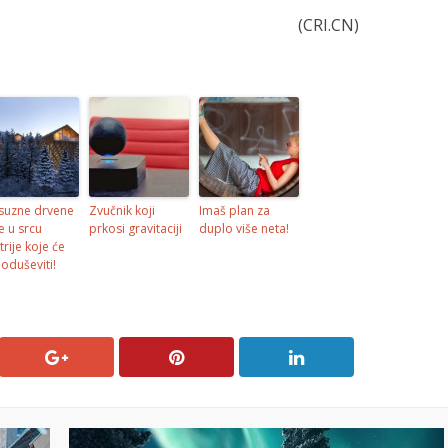
(CRI.CN)
suzne drvene
Zvučnik koji
Imaš plan za
e u srcu
prkosi gravitaciji
duplo više neta!
trije koje će
 oduševiti!