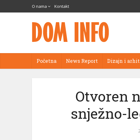
O nama
Kontakt
Početna
News Report
Dizajn i arhi
Otvoren n
snježno-le