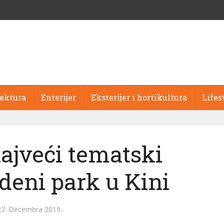
tektura
Enterijer
Eksterijer i hortikultura
Lifes
ajveći tematski
deni park u Kini
27. Decembra 2019.