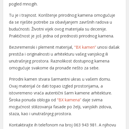
pogled mnogih.
Tu je i trajnost. Korištenje prirodnog kamena omogućuje
da se riješite potrebe za obavljanjem završnih radova u
budućnosti. Životni vijek ovog materijala su decenije.
Praktičnost je još jedna od prednosti prirodnog kamena.
Bezvremenski i plemenit materijal,
“BX kamen”
unosi dašak
prestiža i originalnosti u arhitekturu vašeg vanjskog ili
unutrašnjeg prostora. Raznolikost dostupnog kamena
omogućuje svakome da pronađe nešto za sebe.
Prirodni kamen stvara šarmantni ukras u vašem domu.
Ovaj materijal će dati topao izgled prostorijama, a
istovremeno vraća autentični šarm kamene arhitekture.
Široka ponuda obloga od
“BX kamena”
daje svima
mogućnost stilizovanja fasade po želji, vanjskih zidova,
staza, kao i unutrašnjeg prostora.
Kontaktirajte ih telefonom na broj 063 943 981. A njihovu