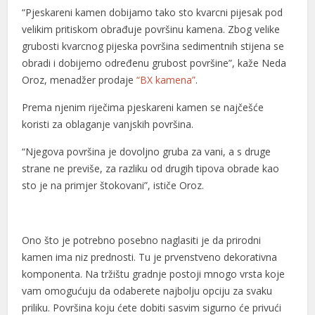
“Pjeskareni kamen dobijamo tako sto kvarcni pijesak pod
velikim pritiskom obrađuje površinu kamena. Zbog velike
grubosti kvarcnog pijeska površina sedimentnih stijena se
obradi i dobijemo određenu grubost površine”, kaže Neda
Oroz, menadžer prodaje
“BX kamena”
.
Prema njenim riječima pjeskareni kamen se najčešće
koristi za oblaganje vanjskih površina.
“Njegova površina je dovoljno gruba za vani, a s druge
strane ne previše, za razliku od drugih tipova obrade kao
sto je na primjer štokovani”, ističe Oroz.
Ono što je potrebno posebno naglasiti je da prirodni
kamen ima niz prednosti. Tu je prvenstveno dekorativna
komponenta. Na tržištu gradnje postoji mnogo vrsta koje
vam omogućuju da odaberete najbolju opciju za svaku
priliku. Površina koju ćete dobiti sasvim sigurno će privući