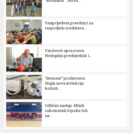
“Bosankar”: Nova...
Unaprijeđeni pravilnici za
raspodjelu sredstava...
Umičević upozorava:
Nelegalni predsjednik i...
“Bemine” prodavnice:
Stigla nova kolekcija
kožnih...
Odličan nastup: Mladi
rukometaši Srpske bili
na...