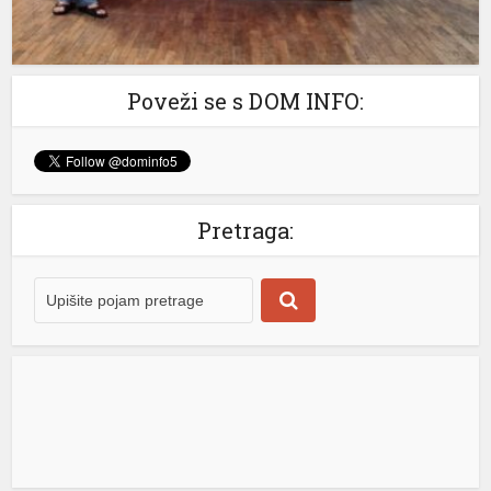
me büyüsü
Poveži se s DOM INFO:
Pretraga:
giriş