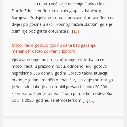
su u ratu već dvije decenije Darko Elez i
Đorđe Ždrale, vođe kriminalnih grupa iz Istočnog
Sarajeva. Podsjećamo, ona je pravosnažno osuđena na
dvije i po godine u akciji kodnog naziva „Lutka“, gdje je
osim nje podignuta optužnica […]
[...]
Motor radio gotovo godinu dana bez gašenja,
mehaničar ostao šokiran prizorom
Vjerovatno nijedan proizvođač nije predvidio da će
motor raditi u praznom hodu, odnosno leru, gotovo
neprekidno 365 dana u godini. Upravo takvu situaciju
otkrio je jedan američki mehaničar, a stanje motora ga
je šokiralo, iako je automobil prešao tek oko 20.000
kilometara. Riječ je o neobičnom primjerku modela Kia
Soul iz 2025. godine, sa atmosferskim […]
[...]
Rad objavljen u Harvardovom pravnom časopisu: Visoki
predstavnik nema ovlaštenja da donosi zakone u BiH