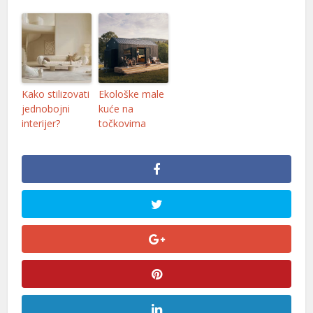
Kako stilizovati
Ekološke male
jednobojni
kuće na
interijer?
točkovima