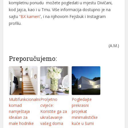
kompletnu ponudu možete pogledati u mjestu Divičani,
kod Jajca, kao i u Trnu. Više informacija dostupno je na
sajtu
“BX kamen”
, i na njihovom Fejsbuk i Instagram
profilu.
(A.M.)
Preporučujemo:
Multifunkcionalni
Proljetno
Pogledajte
komad
cvijeće:
prekrasni
namještaja
Koristite ga za
projekat
idealan za
ukrašavanje
minimalističke
male hodnike
vašeg doma
kuće u šumi