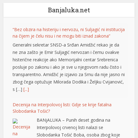
Banjaluka.net
“Bez obzira na histeriju i nervozu, ni Suljagić ni institucija
na čijem je čelu nisu i ne mogu biti iznad zakona”
Generalni sekretar SNSD-a Srđan Amidžić rekao je da
ne zna zašto je Emir Suljagić nervozan i čemu ovakve
histerične reakcije ako Memorijalni centar Srebrenica
posluje po zakonu i ako je sve u njegovom radu čisto i
transparentno. Amidžić je izjavio za Srnu da nije jasno ni
zbog čega optužuje Milorada Dodika i Željku Cvijanović,
s […]
[...]
Decenija na Interpolovoj listi: Gdje se krije fatalna
Slobodanka Tošić?
BANjALUKA – Punih deset godina na
Interpolovoj crvenoj listi nalazi se
Slobodanka Tošić Boba, osoba zbog koje