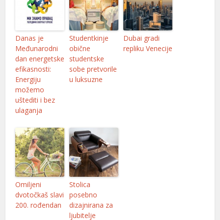
Danas je
Studentkinje
Dubai gradi
Međunarodni
obične
repliku Venecije
dan energetske
studentske
efikasnosti:
sobe pretvorile
Energiju
u luksuzne
možemo
uštediti i bez
ulaganja
Omiljeni
Stolica
dvotočkaš slavi
posebno
200. rođendan
dizajnirana za
ljubitelje