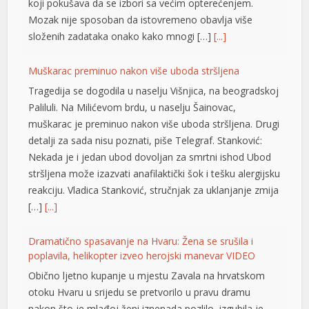
koji pokušava da se izbori sa većim opterećenjem.
Mozak nije sposoban da istovremeno obavlja više
složenih zadataka onako kako mnogi […]
[...]
Muškarac preminuo nakon više uboda stršljena
Tragedija se dogodila u naselju Višnjica, na beogradskoj
Paliluli. Na Milićevom brdu, u naselju Šainovac,
muškarac je preminuo nakon više uboda stršljena. Drugi
detalji za sada nisu poznati, piše Telegraf. Stanković:
Nekada je i jedan ubod dovoljan za smrtni ishod Ubod
stršljena može izazvati anafilaktički šok i tešku alergijsku
reakciju. Vladica Stanković, stručnjak za uklanjanje zmija
[…]
[...]
Dramatično spasavanje na Hvaru: Žena se srušila i
poplavila, helikopter izveo herojski manevar VIDEO
Obično ljetno kupanje u mjestu Zavala na hrvatskom
otoku Hvaru u srijedu se pretvorilo u pravu dramu
nakon što je mlađoj ženi iznenada pozlilo, izgubila je