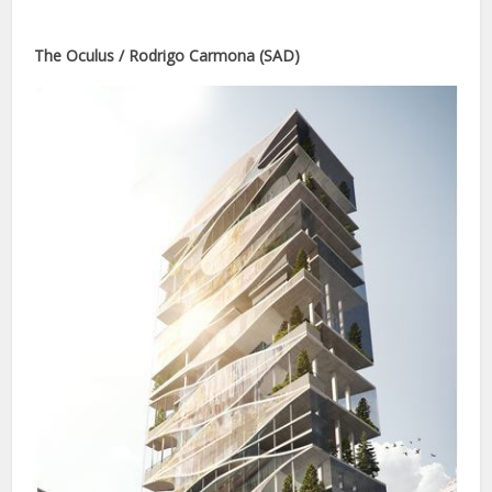
nel
The Oculus / Rodrigo Carmona (SAD)
nel
nel
nel
nel
nel
nel
nel
nel
nel
nel