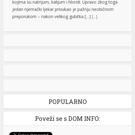
kojima su natrijum, kalijum i hloridi. Upravo zbog toga
jedan njemački ljekar privukao je pažnju neobičnom
preporukom – nakon velikog gubitka […]
[...]
Opet izdvajanja za Ćirilični park: Ni dvije godine nakon
otvaranja 33 hiljade KM za nova ulaganja
Ni dvije godine nakon otvaranja, Ćirilični park u Banjaluci
ponovo je predmet novih ulaganja. Gradska uprava
odobrila je dodatne radove na parkovskim stazama i
rasvjeti u vrijednosti od 33.928,40 KM sa PDV-om.
Konačnom Odlukom o izboru najpovoljnijeg ponuđača
(od 03.08.2026. godine), ovaj posao je povjeren grupi
ponuđača „ABC SOLUTIONS“ d.o.o. Banja Luka i
„Kozaraputevi“ d.o.o. […]
[...]
POPULARNO
Srbin kažnjen u Grčkoj: Blicao vozačima, pa dobio kaznu
Poveži se s DOM INFO:
Srpski turista Aleksandar tvrdi da je tokom vožnje kroz
Grčku kažnjen sa 240 evra nakon što je blicanjem