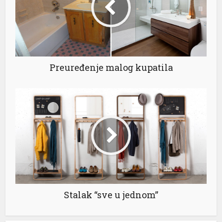
t
Preuređenje malog kupatila
Stalak “sve u jednom”