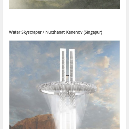
rt
nel
Water Skyscraper / Nurzhanat Kenenov (Singapur)
nel
ş
ort
e
l giriş