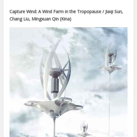
Capture Wind: A Wind Farm in the Tropopause / Jiaqi Sun,
Chang Liu, Mingxuan Qin (Kina)
ş
s
iş