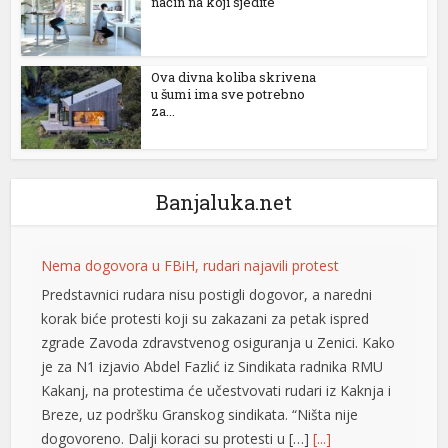
način na koji sjedite
Ova divna koliba skrivena
u šumi ima sve potrebno
za...
Banjaluka.net
Nema dogovora u FBiH, rudari najavili protest
Predstavnici rudara nisu postigli dogovor, a naredni
korak biće protesti koji su zakazani za petak ispred
zgrade Zavoda zdravstvenog osiguranja u Zenici. Kako
je za N1 izjavio Abdel Fazlić iz Sindikata radnika RMU
Kakanj, na protestima će učestvovati rudari iz Kaknja i
Breze, uz podršku Granskog sindikata. “Ništa nije
dogovoreno. Dalji koraci su protesti u […]
[...]