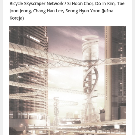
Bicycle Skyscraper Network / Si Hoon Choi, Do In Kim, Tae
nel
Joon Jeong, Chang Han Lee, Seong Hyun Yoon (Južna
nel
Koreja)
nel
nel
nel
nel
nel
nel
nel
n al
nel
nel