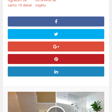
samo 19 dana!
svijetu
el
nt
o
bet
iş