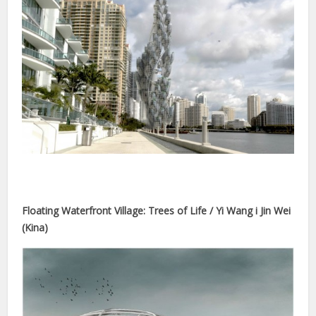
nel
nel
nel
nel
nel
Floating Waterfront Village: Trees of Life / Yi Wang i Jin Wei
nel
(Kina)