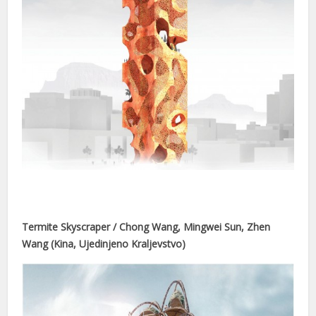
s
s
Termite Skyscraper / Chong Wang, Mingwei Sun, Zhen
Wang (Kina, Ujedinjeno Kraljevstvo)
link shortener