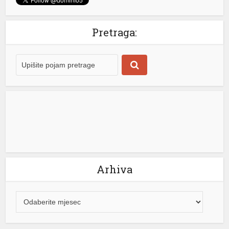
upozoravao druge vozače na policijsku kontrolu.
Međutim, kada je kasnije dobio prevod zapisnika koji je
potpisao, saznao je da blicanje u dokumentu uopšte
Pretraga:
nije navedeno. Neprijatno iskustvo dogodilo mu se u
blizini Nea Mudanje, a detalje je […]
[...]
Arhiva