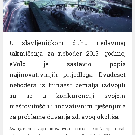
nel
nel
nel
U
slavljeničkom
duhu
nedavnog
nel
takmičenja za neboder
2015
. godine,
nel
eVolo
je sastavio popis
nel
najinovativnijih
prijedloga
.
Dvadeset
nel
nebodera
iz
trinaest
zemalja
izdvojili
nel
su se u konkurenciji svojom
nel
maštovitošću i inovativnim rješenjima
nel
za probleme čuvanja zdravog okoliša.
nel
Avangardni
dizajn
, inovativna forma i korištenje novih