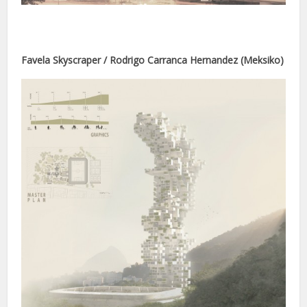
nel
nel
Favela Skyscraper / Rodrigo Carranca Hernandez (Meksiko)
nel
nel
nel
nel
nel
nel
kat
ort