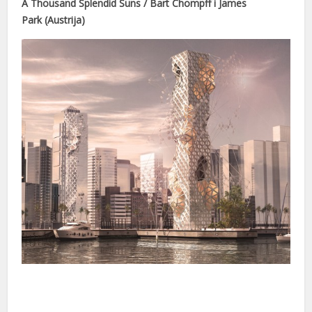
A Thousand Splendid Suns / Bart Chompff i James
Park (Austrija)
nel
nel
nel
nel
nel
nel
nel
nel
nel
nel