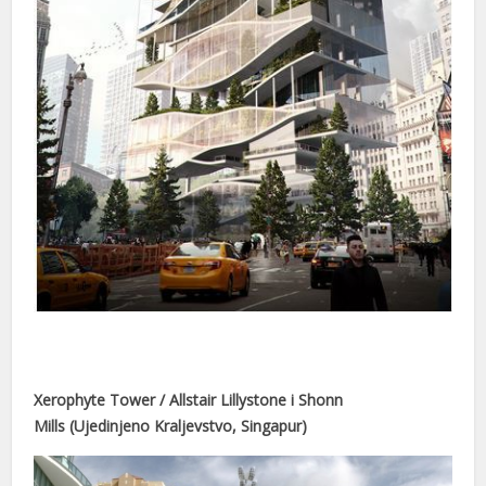
nel
nel
nel
nel
nel
nel
Xerophyte Tower / Allstair Lillystone i Shonn
Mills (Ujedinjeno Kraljevstvo, Singapur)
nel