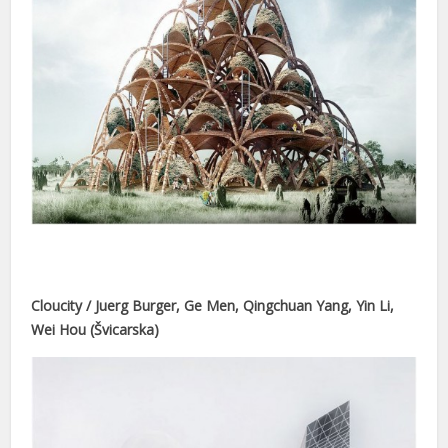
iş
bet
Cloucity / Juerg Burger, Ge Men, Qingchuan Yang, Yin Li,
iş
Wei Hou (Švicarska)
getirme büyüsü