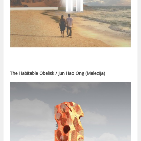
nusu
fiyat
ort
The Habitable Obelisk / Jun Hao Ong (Malezija)
nusu
nusu
nusu
nusu