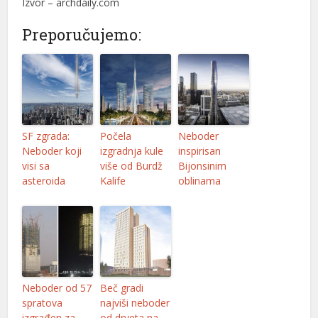
g
Izvor – archdaily.com
iyatları
Preporučujemo:
g fiyat
g
SF zgrada:
Počela
Neboder
Neboder koji
izgradnja kule
inspirisan
visi sa
više od Burdž
Bijonsinim
asteroida
Kalife
oblinama
Neboder od 57
Beč gradi
spratova
najviši neboder
izgrađen za
od drveta na