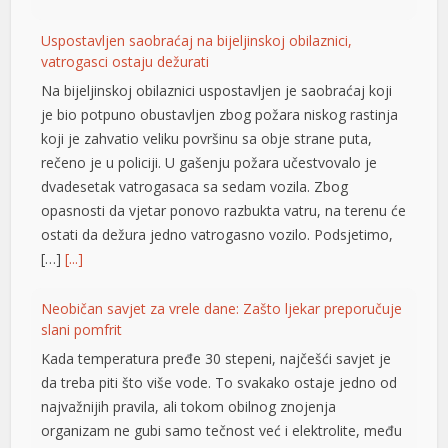
Uspostavljen saobraćaj na bijeljinskoj obilaznici,
vatrogasci ostaju dežurati
Na bijeljinskoj obilaznici uspostavljen je saobraćaj koji
je bio potpuno obustavljen zbog požara niskog rastinja
koji je zahvatio veliku površinu sa obje strane puta,
rečeno je u policiji. U gašenju požara učestvovalo je
dvadesetak vatrogasaca sa sedam vozila. Zbog
opasnosti da vjetar ponovo razbukta vatru, na terenu će
ostati da dežura jedno vatrogasno vozilo. Podsjetimo,
[…]
[...]
Neobičan savjet za vrele dane: Zašto ljekar preporučuje
slani pomfrit
Kada temperatura pređe 30 stepeni, najčešći savjet je
da treba piti što više vode. To svakako ostaje jedno od
najvažnijih pravila, ali tokom obilnog znojenja
organizam ne gubi samo tečnost već i elektrolite, među