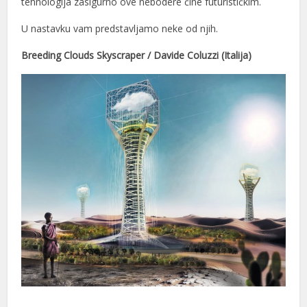
tehnologija zasigurno ove nebodere čine futurističkim.
nel
U nastavku vam predstavljamo neke od njih.
nel
Breeding Clouds Skyscraper / Davide Coluzzi (Italija)
nel
nel
nel
n al
n al
nel
nel
nel
nel
nel