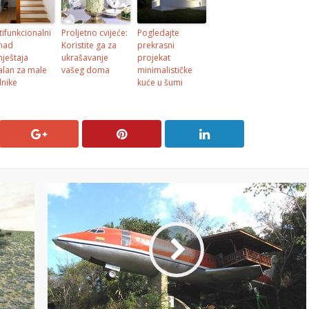
tifunkcionalni
Proljetno cvijeće:
Pogledajte
mad
Koristite ga za
prekrasni
ještaja
ukrašavanje
projekat
alan za male
vašeg doma
minimalističke
nike
kuće u šumi