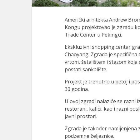
Američki arhitekta Andrew Bromb
Kongu projektovao je zgradu ko
Trade Center u Pekingu.
Ekskluzivni shopping centar gra
Chaoyang. Zgrada je specifična
vrtom, šetalištem i stazom koja 
postati sankalište.
Projekt je trenutno u petoj i po
30 godina.
U ovoj zgradi nalaziće se razni i
restorani, kafići, kao i razni po
javni prostori.
Zgrada je također namijenjena z
podzemne željeznice.