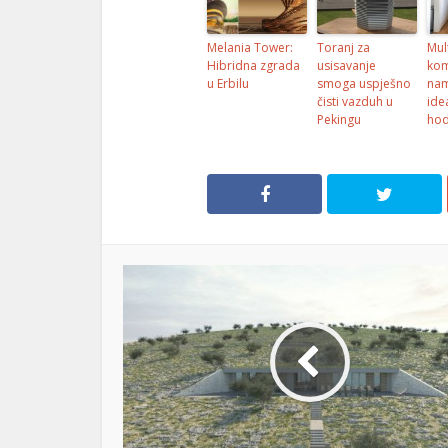
Melania Tower:
Toranj za
Mul
Hibridna zgrada
usisavanje
ko
u Erbilu
smoga uspješno
nam
čisti vazduh u
ide
Pekingu
hod