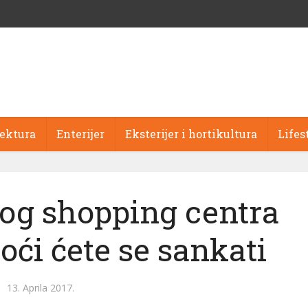
tektura
Enterijer
Eksterijer i hortikultura
Lifes
og shopping centra
ći ćete se sankati
13. Aprila 2017.