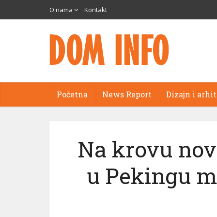
O nama
Kontakt
Početna
News Report
Dizajn i arhi
Na krovu nov
u Pekingu mo