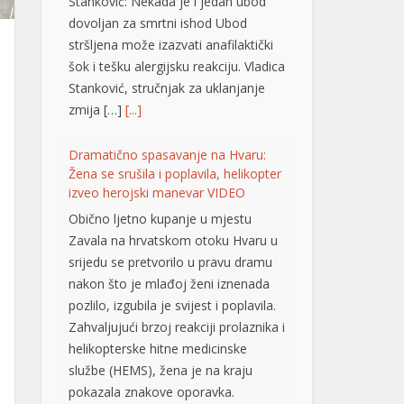
Stanković: Nekada je i jedan ubod
dovoljan za smrtni ishod Ubod
stršljena može izazvati anafilaktički
šok i tešku alergijsku reakciju. Vladica
Stanković, stručnjak za uklanjanje
zmija […]
[...]
Dramatično spasavanje na Hvaru:
Žena se srušila i poplavila, helikopter
izveo herojski manevar VIDEO
Obično ljetno kupanje u mjestu
Zavala na hrvatskom otoku Hvaru u
srijedu se pretvorilo u pravu dramu
nakon što je mlađoj ženi iznenada
pozlilo, izgubila je svijest i poplavila.
Zahvaljujući brzoj reakciji prolaznika i
helikopterske hitne medicinske
službe (HEMS), žena je na kraju
pokazala znakove oporavka.