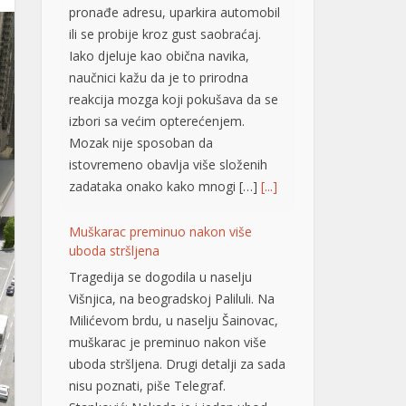
pronađe adresu, uparkira automobil
ili se probije kroz gust saobraćaj.
Iako djeluje kao obična navika,
naučnici kažu da je to prirodna
reakcija mozga koji pokušava da se
izbori sa većim opterećenjem.
Mozak nije sposoban da
istovremeno obavlja više složenih
zadataka onako kako mnogi […]
[...]
Muškarac preminuo nakon više
uboda stršljena
Tragedija se dogodila u naselju
Višnjica, na beogradskoj Paliluli. Na
Milićevom brdu, u naselju Šainovac,
muškarac je preminuo nakon više
uboda stršljena. Drugi detalji za sada
nisu poznati, piše Telegraf.