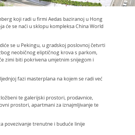
erg koji radi u firmi Aedas baziranoj u Hong
ja će se naći u sklopu kompleksa China World
diće se u Pekingu, u gradskoj poslovnoj četvrti
 zbog neobičnog eliptičnog krova s parkom,
će zimi biti pokrivena umjetnim snijegom i
sljednjoj fazi masterplana na kojem se radi već
zložbeni te galerijski prostori, prodavnice,
slovni prostori, apartmani za iznajmljivanje te
a povezivanje trenutne i buduće linije