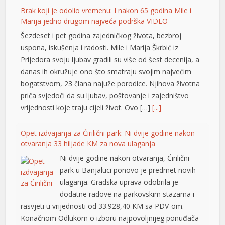
Brak koji je odolio vremenu: I nakon 65 godina Mile i
Marija jedno drugom najveća podrška VIDEO
Šezdeset i pet godina zajedničkog života, bezbroj
uspona, iskušenja i radosti. Mile i Marija Škrbić iz
Prijedora svoju ljubav gradili su više od šest decenija, a
danas ih okružuje ono što smatraju svojim najvećim
bogatstvom, 23 člana najuže porodice. Njihova životna
priča svjedoči da su ljubav, poštovanje i zajedništvo
vrijednosti koje traju cijeli život. Ovo […]
[...]
Opet izdvajanja za Ćirilični park: Ni dvije godine nakon
otvaranja 33 hiljade KM za nova ulaganja
Ni dvije godine nakon otvaranja, Ćirilični
park u Banjaluci ponovo je predmet novih
ulaganja. Gradska uprava odobrila je
dodatne radove na parkovskim stazama i
rasvjeti u vrijednosti od 33.928,40 KM sa PDV-om.
Konačnom Odlukom o izboru najpovoljnijeg ponuđača