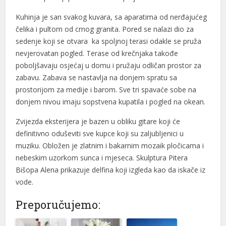
Kuhinja je san svakog kuvara, sa aparatima od nerđajućeg
čelika i pultom od crnog granita. Pored se nalazi dio za
sedenje koji se otvara ka spoljnoj terasi odakle se pruža
nevjerovatan pogled. Terase od krečnjaka takođe
poboljšavaju osjećaj u domu i pružaju odličan prostor za
zabavu. Zabava se nastavlja na donjem spratu sa
prostorijom za medije i barom. Sve tri spavaće sobe na
donjem nivou imaju sopstvena kupatila i pogled na okean.
Zvijezda eksterijera je bazen u obliku gitare koji će
definitivno oduševiti sve kupce koji su zaljubljenici u
muziku. Obložen je zlatnim i bakarnim mozaik pločicama i
nebeskim uzorkom sunca i mjeseca. Skulptura Pitera
Bišopa Alena prikazuje delfina koji izgleda kao da iskače iz
vode.
Preporučujemo: