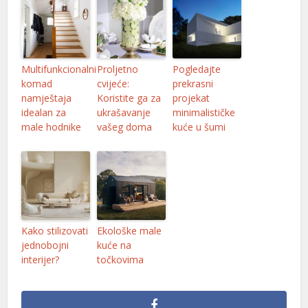
Multifunkcionalni
Proljetno
Pogledajte
komad
cvijeće:
prekrasni
namještaja
Koristite ga za
projekat
idealan za
ukrašavanje
minimalističke
male hodnike
vašeg doma
kuće u šumi
Kako stilizovati
Ekološke male
jednobojni
kuće na
interijer?
točkovima