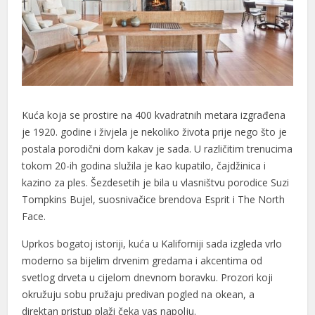
Kuća koja se prostire na 400 kvadratnih metara izgrađena
je 1920. godine i živjela je nekoliko života prije nego što je
postala porodični dom kakav je sada. U različitim trenucima
tokom 20-ih godina služila je kao kupatilo, čajdžinica i
kazino za ples. Šezdesetih je bila u vlasništvu porodice Suzi
Tompkins Bujel, suosnivačice brendova Esprit i The North
Face.
Uprkos bogatoj istoriji, kuća u Kaliforniji sada izgleda vrlo
moderno sa bijelim drvenim gredama i akcentima od
svetlog drveta u cijelom dnevnom boravku. Prozori koji
okružuju sobu pružaju predivan pogled na okean, a
direktan pristup plaži čeka vas napolju.