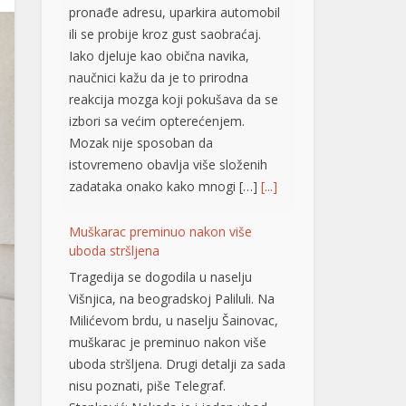
pronađe adresu, uparkira automobil
ili se probije kroz gust saobraćaj.
Iako djeluje kao obična navika,
naučnici kažu da je to prirodna
reakcija mozga koji pokušava da se
izbori sa većim opterećenjem.
Mozak nije sposoban da
istovremeno obavlja više složenih
zadataka onako kako mnogi […]
[...]
Muškarac preminuo nakon više
uboda stršljena
Tragedija se dogodila u naselju
Višnjica, na beogradskoj Paliluli. Na
Milićevom brdu, u naselju Šainovac,
muškarac je preminuo nakon više
uboda stršljena. Drugi detalji za sada
nisu poznati, piše Telegraf.