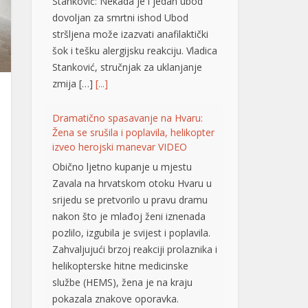
Stanković: Nekada je i jedan ubod
dovoljan za smrtni ishod Ubod
stršljena može izazvati anafilaktički
šok i tešku alergijsku reakciju. Vladica
Stanković, stručnjak za uklanjanje
zmija […]
[...]
Dramatično spasavanje na Hvaru:
Žena se srušila i poplavila, helikopter
izveo herojski manevar VIDEO
Obično ljetno kupanje u mjestu
Zavala na hrvatskom otoku Hvaru u
srijedu se pretvorilo u pravu dramu
nakon što je mlađoj ženi iznenada
pozlilo, izgubila je svijest i poplavila.
Zahvaljujući brzoj reakciji prolaznika i
helikopterske hitne medicinske
službe (HEMS), žena je na kraju
pokazala znakove oporavka.