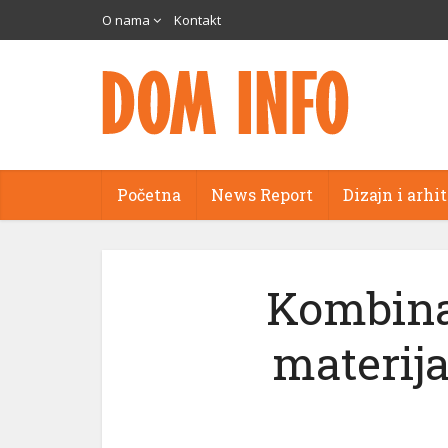
O nama
Kontakt
Početna
News Report
Dizajn i arhi
Kombina
materija