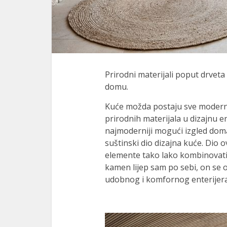
Prirodni materijali poput drve
domu.
Kuće možda postaju sve modernij
prirodnih materijala u dizajnu en
najmoderniji mogući izgled doma
suštinski dio dizajna kuće. Dio 
elemente tako lako kombinovati n
kamen lijep sam po sebi, on se o
udobnog i komfornog enterijera