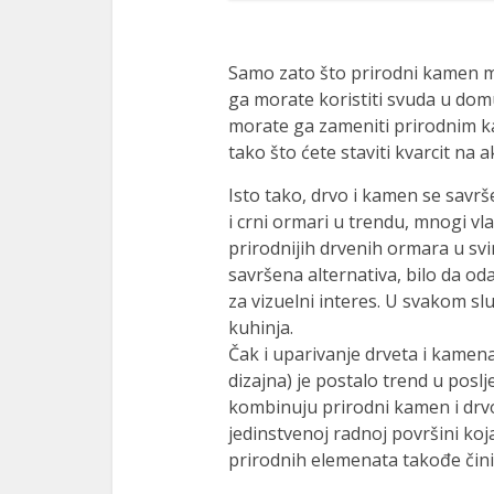
Samo zato što prirodni kamen mo
ga morate koristiti svuda u domu
morate ga zameniti prirodnim 
tako što ćete staviti kvarcit na a
Isto tako, drvo i kamen se savrše
i crni ormari u trendu, mnogi vla
prirodnijih drvenih ormara u sv
savršena alternativa, bilo da od
za vizuelni interes. U svakom slu
kuhinja.
Čak i uparivanje drveta i kamen
dizajna) je postalo trend u posl
kombinuju prirodni kamen i drvo
jedinstvenoj radnoj površini koj
prirodnih elemenata takođe čini