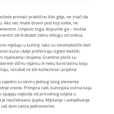
žete pronaći praktično bilo gdje, ne znači da
. Ako već imate drveni pod koji volite, ne
kamenom. Umjesto toga, dopunite ga – možda
kcentni zid ili dodati zidnu oblogu od oniksa.
no mješaju u kuhinji. Iako su minimalistički beli
snici kuća i dalje preferiraju izgled mekših,
im nijansama i bojama. Granitne ploče su
aberete sličnu nijansu ili neku kontrastnu boju
čaju, rezultat će biti kohezivna i prijatna
a zajedno (u okviru jednog istog elementa
jednje vreme. Primjera radi, kuhinjska ostrva koja
 spajaju najbolje od prirodnog svijeta u
a je neočekivano ljupka. Mješanje i usklađivanje
 vaš dom zaista jedinstvenim.