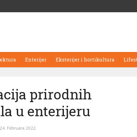
tektura
Enterijer
Eksterijer i hortikultura
Lifes
cija prirodnih
la u enterijeru
24. Februara 2022.