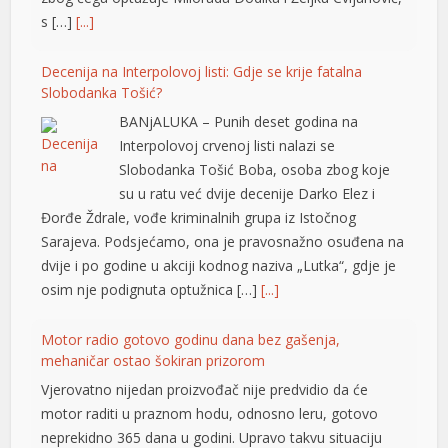
s […]
[...]
l
Decenija na Interpolovoj listi: Gdje se krije fatalna
l
Slobodanka Tošić?
l
BANjALUKA – Punih deset godina na
Interpolovoj crvenoj listi nalazi se
l
Slobodanka Tošić Boba, osoba zbog koje
l
su u ratu već dvije decenije Darko Elez i
Đorđe Ždrale, vođe kriminalnih grupa iz Istočnog
at
Sarajeva. Podsjećamo, ona je pravosnažno osuđena na
dvije i po godine u akciji kodnog naziva „Lutka“, gdje je
t
osim nje podignuta optužnica […]
[...]
Motor radio gotovo godinu dana bez gašenja,
mehaničar ostao šokiran prizorom
Vjerovatno nijedan proizvođač nije predvidio da će
motor raditi u praznom hodu, odnosno leru, gotovo
l
neprekidno 365 dana u godini. Upravo takvu situaciju