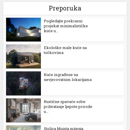
Preporuka
l
Pogledajte prekrasni
l
projekat minimalističke
kuće u...
l
l
Ekološke male kuće na
točkovima
l
Kuće izgrađene na
l
nevjerovatnim lokacijama
l
l
Rustične spavaće sobe:
prihvatanje ljepote prirode
u...
l
l
Stolica Muista mijenja