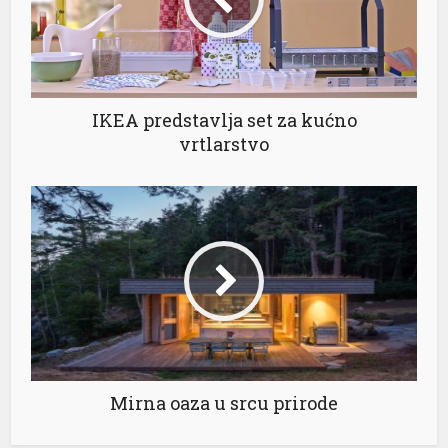
IKEA predstavlja set za kućno
vrtlarstvo
al
l
l
l
l
l
Mirna oaza u srcu prirode
l
l