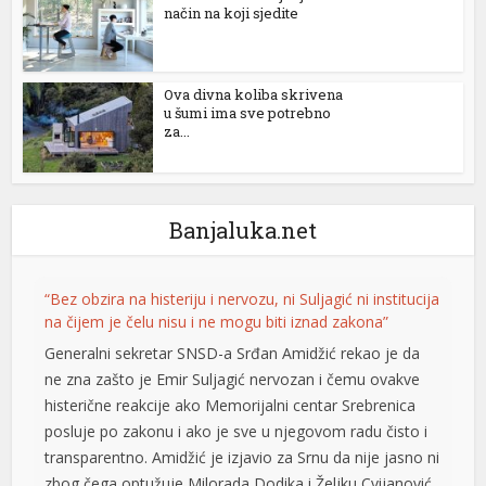
način na koji sjedite
l
l
Ova divna koliba skrivena
l
u šumi ima sve potrebno
za...
l
l
Banjaluka.net
l
al
“Bez obzira na histeriju i nervozu, ni Suljagić ni institucija
l
na čijem je čelu nisu i ne mogu biti iznad zakona”
Generalni sekretar SNSD-a Srđan Amidžić rekao je da
l
ne zna zašto je Emir Suljagić nervozan i čemu ovakve
l
histerične reakcije ako Memorijalni centar Srebrenica
posluje po zakonu i ako je sve u njegovom radu čisto i
l
transparentno. Amidžić je izjavio za Srnu da nije jasno ni
l
zbog čega optužuje Milorada Dodika i Željku Cvijanović,