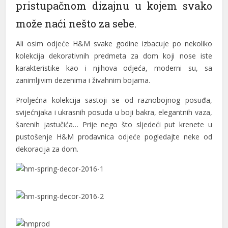
pristupačnom dizajnu u kojem svako
l
može naći nešto za sebe.
l
Ali osim odjeće H&M svake godine izbacuje po nekoliko
l
kolekcija dekorativnih predmeta za dom koji nose iste
al
karakteristike kao i njihova odjeća, moderni su, sa
zanimljivim dezenima i živahnim bojama.
al
Proljećna kolekcija sastoji se od raznobojnog posuđa,
l
svijećnjaka i ukrasnih posuda u boji bakra, elegantnih vaza,
šarenih jastučića… Prije nego što sljedeći put krenete u
l
pustošenje H&M prodavnica odjeće pogledajte neke od
l
dekoracija za dom.
l
l
l
l