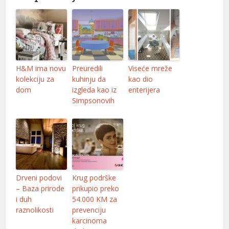
l
l
H&M ima novu
Preuredili
Viseće mreže
kolekciju za
kuhinju da
kao dio
l
dom
izgleda kao iz
enterijera
Simpsonovih
l
l
Drveni podovi
Krug podrške
l
– Baza prirode
prikupio preko
i duh
54.000 KM za
l
raznolikosti
prevenciju
karcinoma