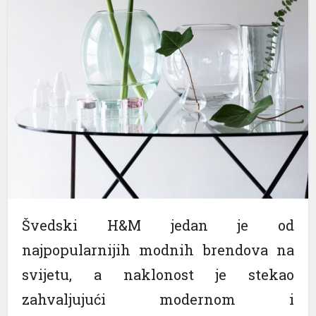
l
l
l
l
l
l
l
l
Švedski H&M jedan je od
l
najpopularnijih modnih brendova na
l
svijetu, a naklonost je stekao
zahvaljujući modernom i
l