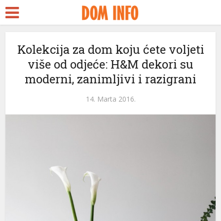
Kolekcija za dom koju ćete voljeti
više od odjeće: H&M dekori su
moderni, zanimljivi i razigrani
l
14. Marta 2016.
l
leri
l