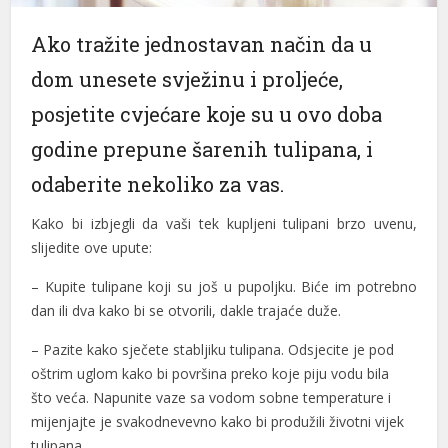
nel
Ako tražite jednostavan način da u
nel
dom unesete
svježinu i proljeće,
nel
posjetite cvjećare koje su u ovo doba
godine prepune šarenih tulipana, i
nel
odaberite nekoliko za vas.
nel
Kako bi izbjegli da vaši tek kupljeni tulipani brzo uvenu,
nel
slijedite ove upute:
nel
–
Kupite tulipane koji su još u pupoljku. Biće im potrebno
nel
dan ili dva kako bi se otvorili, dakle trajaće duže.
nel
– Pazite kako sječete stabljiku tulipana. Odsjecite je pod
oštrim uglom kako bi površina preko koje piju vodu bila
nel
što veća.
Napunite vaze sa vodom sobne temperature
i
nel
mijenjajte je svakodnevevno kako bi produžili životni vijek
tulipana.