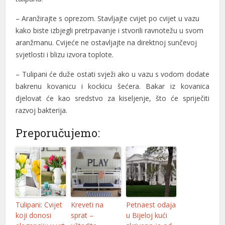
nel
– Aranžirajte s oprezom.
Stavljajte cvijet po cvijet u vazu
nel
kako biste izbjegli pretrpavanje
i stvorili ravnotežu u svom
aranžmanu.
Cvijeće ne ostavljajte na direktnoj sunčevoj
nel
svjetlosti i blizu izvora toplote.
ın al
– Tulipani će duže ostati svježi ako u vazu s vodom dodate
ın al
bakrenu kovanicu i kockicu šećera. Bakar iz kovanica
djelovat će kao sredstvo za kiseljenje, što će spriječiti
nel
razvoj bakterija.
nel
Preporučujemo:
nel
nel
nel
nel
Tulipani: Cvijet
Kreveti na
Petnaest odaja
koji donosi
sprat –
u Bijeloj kući
nel