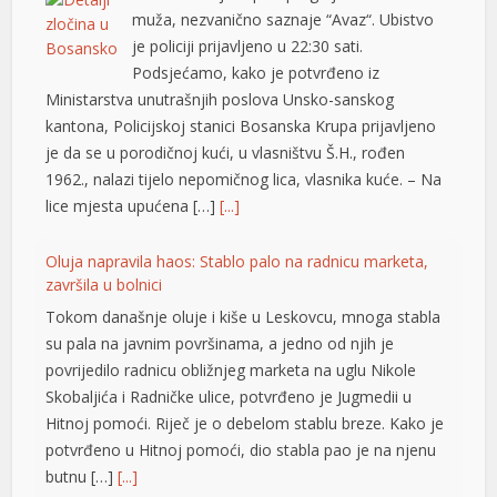
nel
muža, nezvanično saznaje “Avaz“. Ubistvo
je policiji prijavljeno u 22:30 sati.
nel
Podsjećamo, kako je potvrđeno iz
Ministarstva unutrašnjih poslova Unsko-sanskog
nel
kantona, Policijskoj stanici Bosanska Krupa prijavljeno
nel
je da se u porodičnoj kući, u vlasništvu Š.H., rođen
1962., nalazi tijelo nepomičnog lica, vlasnika kuće. – Na
nel
lice mjesta upućena […]
[...]
nel
Oluja napravila haos: Stablo palo na radnicu marketa,
ın al
završila u bolnici
Tokom današnje oluje i kiše u Leskovcu, mnoga stabla
nel
su pala na javnim površinama, a jedno od njih je
nel
povrijedilo radnicu obližnjeg marketa na uglu Nikole
Skobaljića i Radničke ulice, potvrđeno je Jugmedii u
nel
Hitnoj pomoći. Riječ je o debelom stablu breze. Kako je
potvrđeno u Hitnoj pomoći, dio stabla pao je na njenu
nel
butnu […]
[...]
nel