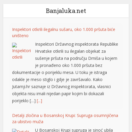
Banjaluka.net
nel
nel
Inspektori otkrili ilegalnu sušaru, oko 1.000 pršuta biće
nel
uništeno
Inspektori Državnog inspektorata Republike
nel
Hrvatske otkrili su ilegalan objekat za
nel
sušenje pršuta na području Drniša u kojem
je pronađeno oko 1.000 pršuta bez
dokumentacije o porijeklu mesa. U toku je istraga
nel
odakle je meso stiglo i gdje je završavalo. Kako
Jutarnji.hr saznaje iz Državnog inspektorata, vlasnici
nel
objekta nisu imali nijedan papir kojim bi dokazali
porijeklo […]
[...]
nel
nel
Detalji zločina u Bosanskoj Krupi: Supruga osumnjičena
za ubistvo muža
nel
U Bosanskoj Krupi supruga je sinoć ubila