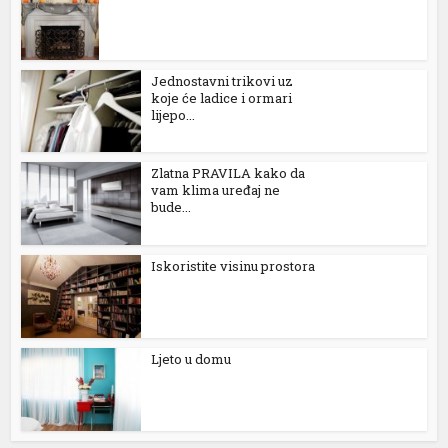
k
Jednostavni trikovi uz
koje će ladice i ormari
lijepo...
ın al
Zlatna PRAVILA kako da
vam klima uređaj ne
bude...
nel
nel
Iskoristite visinu prostora
nel
nel
Ljeto u domu
nel
nel
nel