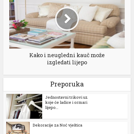
nel
nel
nel
Kako i neugledni kauč može
nel
izgledati lijepo
Preporuka
Jednostavni trikovi uz
koje će ladice i ormari
nel
lijepo...
nel
Dekoracije za Noć vještica