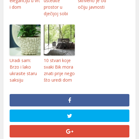
eleganciju u vrt
uštedite
skriveno je od
i dom
prostor u
očiju javnosti
nel
dječijoj sobi
nel
nel
nel
nel
Uradi sam:
10 stvari koje
Brzo i lako
svaki Bik mora
nel
ukrasite staru
znati prije nego
saksiju
što uredi dom
nel
nel
nel
nel
nel