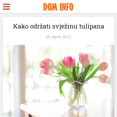
rt
Kako održati svježinu tulipana
ms
29. Aprila 2015.
nel
nel
etleri
nel