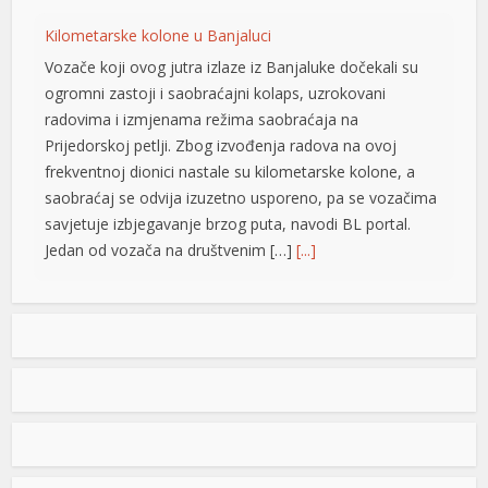
Kilometarske kolone u Banjaluci
Vozače koji ovog jutra izlaze iz Banjaluke dočekali su
ogromni zastoji i saobraćajni kolaps, uzrokovani
radovima i izmjenama režima saobraćaja na
Prijedorskoj petlji. Zbog izvođenja radova na ovoj
frekventnoj dionici nastale su kilometarske kolone, a
saobraćaj se odvija izuzetno usporeno, pa se vozačima
savjetuje izbjegavanje brzog puta, navodi BL portal.
Jedan od vozača na društvenim […]
[...]
Pripremite kišobrane: Nakon vrelog dana stižu pljuskovi i
grmljavina
at
Stanovnike Republike Srpske i Bosne i Hercegovine
danas očekuje još jedan veoma topao ljetni dan, ali će
u poslijepodnevnim i večernjim časovima u pojedinim
krajevima kišobrani ipak biti potrebni. Prije podne
preovladavaće pretežno sunčano vrijeme, dok se sa
u