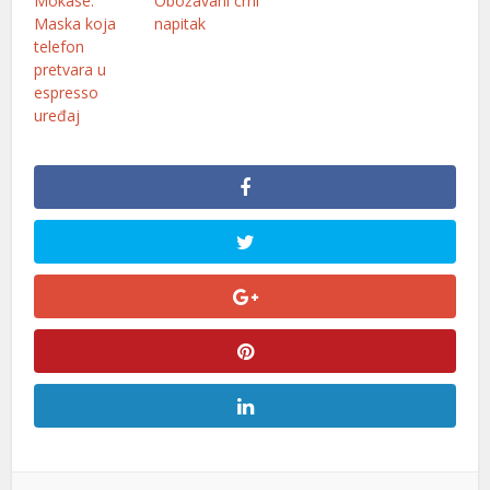
Mokase:
Obožavani crni
Maska koja
napitak
telefon
pretvara u
espresso
uređaj