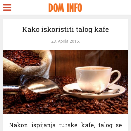
Kako iskoristiti talog kafe
23. Aprila 2015.
eri
Nakon ispijanja turske kafe, talog se