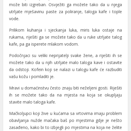
može biti izgreban. Osvježiti ga možete tako da u njega
utrljate mješavinu paste za poliranje, taloga kafe i tople
vode.
Prilikom kuhanja i sjeckanja luka, miris luka ostaje na
rukama, riješiti ga se možete tako da u ruke utrljate talog
l
kafe, pa ga isperete mlakom vodom.
l
Podočnjaci su veliki neprijatelji svake žene, a riješiti ih se
možete tako da u njih utrljate malo taloga kave i ostavite
da odstoji. Kofein koji se nalazi u talogu kafe će razbuditi
vašu kožu i pomladiti je.
Mravi u domaćinstvu često znaju biti neželjeni gosti. Riješiti
ih se možete tako da na mjesta na koja se okupljaju
stavite malo taloga kafe.
Mačkoljupci koji žive u kućama sa vrtovima imaju problem
obavljanja nužde mačaka baš po mjestima gdje je nešto
zasađeno, kako bi to izbjegli po mjestima na koja ne želite