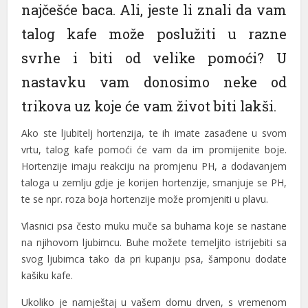
najčešće baca. Ali, jeste li znali da vam
talog kafe može poslužiti u razne
svrhe i biti od velike pomoći? U
nastavku vam donosimo neke od
trikova uz koje će vam život biti lakši.
Ako ste ljubitelj hortenzija, te ih imate zasađene u svom
vrtu, talog kafe pomoći će vam da im promijenite boje.
Hortenzije imaju reakciju na promjenu PH, a dodavanjem
taloga u zemlju gdje je korijen hortenzije, smanjuje se PH,
te se npr. roza boja hortenzije može promjeniti u plavu.
Vlasnici psa često muku muče sa buhama koje se nastane
na njihovom ljubimcu. Buhe možete temeljito istrijebiti sa
svog ljubimca tako da pri kupanju psa, šamponu dodate
kašiku kafe.
Ukoliko je namještaj u vašem domu drven, s vremenom