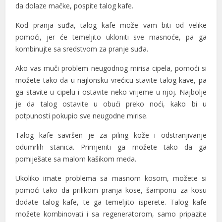
da dolaze mačke, pospite talog kafe.
Kod pranja suđa, talog kafe može vam biti od velike
pomoći, jer će temeljito ukloniti sve masnoće, pa ga
kombinujte sa sredstvom za pranje suđa.
Ako vas muči problem neugodnog mirisa cipela, pomoći si
možete tako da u najlonsku vrećicu stavite talog kave, pa
ga stavite u cipelu i ostavite neko vrijeme u njoj. Najbolje
je da talog ostavite u obući preko noći, kako bi u
potpunosti pokupio sve neugodne mirise.
Talog kafe savršen je za piling kože i odstranjivanje
odumrlih stanica. Primjeniti ga možete tako da ga
pomiješate sa malom kašikom meda.
Ukoliko imate problema sa masnom kosom, možete si
pomoći tako da prilikom pranja kose, šamponu za kosu
dodate talog kafe, te ga temeljito isperete. Talog kafe
možete kombinovati i sa regeneratorom, samo pripazite