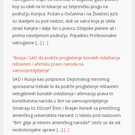
koji su izbili na tri lokacije uz željezničku prugu na
području Konjica. Požari u Ovčarima i na Živašnici juče
su stavljeni su pod nadzor, dok se vatra koja je izbila
iznad Kanjine i dalje širi u pravcu Džepske planine ali i
prema naseljenom području. Pripadnici Profesionalne
vatrogasne […]
[...]
”Rusija i SAD da podrže proglašenje bonskih ovlaštenja
ništavnim i afirmišu pravo naroda na
t
samoopredjeljenje”
SAD i Rusija kao potpisnice Dejtonskog mirovnog
sporazuma trebale bi da podrže proglašenje ništavnim
nelegitimnih bonskih ovlaštenja i afirmaciju prava tri
konstitutivna naroda u BiH na samoopredjeljenje.
Smatraju to Džozef Šmic i Brajan Kenedi sa prestižnog
američkog univerziteta Harvard. U tekstu pod naslovom
“BiH: gdje je interes američkog naroda?” ističe se da vid
neokolonijalne uprave […]
[...]