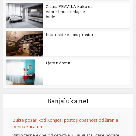
Zlatna PRAVILA kako da
vam klima uređaj ne
bude...
Iskoristite visinu prostora
Ljeto u domu
l
Banjaluka.net
Bukte požari kod Konjica, postoji opasnost od širenja
prema kućama
Vatrogasne ekipe od četvrtka, 6. augusta, gase požare