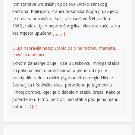
Ministarstva unutrašnjih poslova Unsko-sanskog
kantona, Policijskoj stanici Bosanska Krupa prijavljeno
je da se u porodičnoj kući, u vlasništvu Š.H., rođen
1962., nalazi tijelo nepomičnog lica, vlasnika kuće. – Na
lice mjesta upućena […]
[...]
Oluja napravila haos: Stablo palo na radnicu marketa,
završila u bolnici
Tokom današnje oluje i kiše u Leskovcu, mnoga stabla
su pala na javnim površinama, a jedno od njih je
povrijedilo radnicu obližnjeg marketa na uglu Nikole
Skobaljića i Radničke ulice, potvrđeno je Jugmedii u
Hitnoj pomoći. Riječ je o debelom stablu breze. Kako je
potvrđeno u Hitnoj pomoći, dio stabla pao je na njenu
butnu […]
[...]
Snimak s Jadrana izazvao bijes javnosti: Muškarac džet
su
skijem ometao avione koji su gasili požar
su