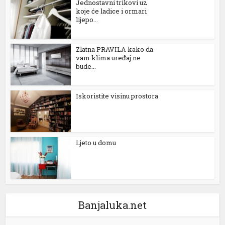
Jednostavni trikovi uz
koje će ladice i ormari
lijepo...
Zlatna PRAVILA kako da
vam klima uređaj ne
bude...
Iskoristite visinu prostora
al
Ljeto u domu
Banjaluka.net