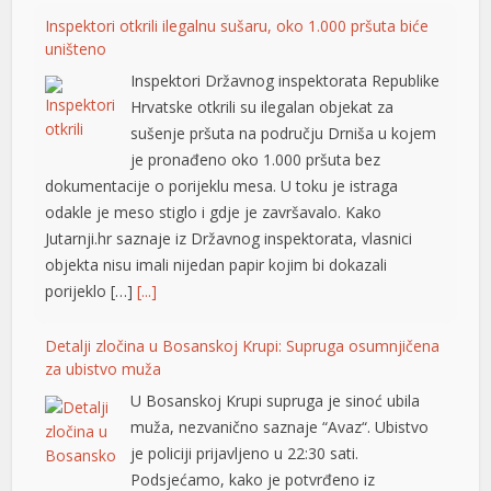
Inspektori otkrili ilegalnu sušaru, oko 1.000 pršuta biće
uništeno
Inspektori Državnog inspektorata Republike
Hrvatske otkrili su ilegalan objekat za
sušenje pršuta na području Drniša u kojem
je pronađeno oko 1.000 pršuta bez
dokumentacije o porijeklu mesa. U toku je istraga
odakle je meso stiglo i gdje je završavalo. Kako
Jutarnji.hr saznaje iz Državnog inspektorata, vlasnici
t
objekta nisu imali nijedan papir kojim bi dokazali
porijeklo […]
[...]
t
Detalji zločina u Bosanskoj Krupi: Supruga osumnjičena
za ubistvo muža
U Bosanskoj Krupi supruga je sinoć ubila
muža, nezvanično saznaje “Avaz“. Ubistvo
je policiji prijavljeno u 22:30 sati.
Podsjećamo, kako je potvrđeno iz