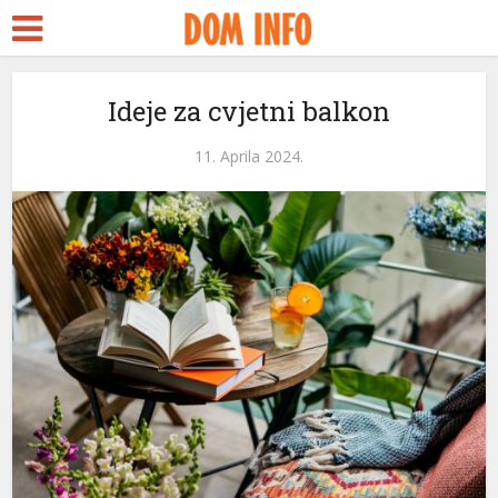
Ideje za cvjetni balkon
11. Aprila 2024.
eri