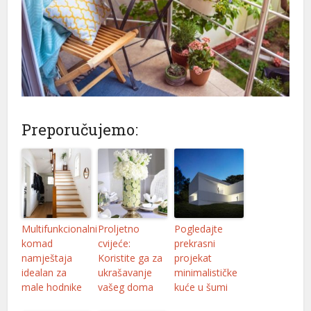
Preporučujemo:
Multifunkcionalni
Proljetno
Pogledajte
komad
cvijeće:
prekrasni
namještaja
Koristite ga za
projekat
idealan za
ukrašavanje
minimalističke
male hodnike
vašeg doma
kuće u šumi