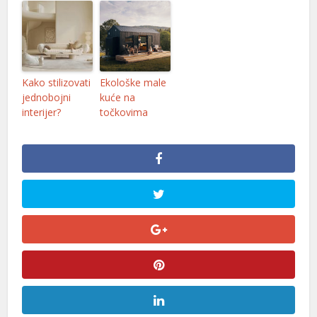
Kako stilizovati
Ekološke male
jednobojni
kuće na
interijer?
točkovima