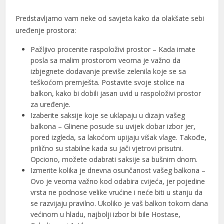
Predstavljamo vam neke od savjeta kako da olakšate sebi
uređenje prostora:
Pažljivo procenite raspoloživi prostor – Kada imate
posla sa malim prostorom veoma je važno da
al
izbjegnete dodavanje previše zelenila koje se sa
teškoćom premješta. Postavite svoje stolice na
al
balkon, kako bi dobili jasan uvid u raspoloživi prostor
za uređenje.
Izaberite saksije koje se uklapaju u dizajn vašeg
balkona – Glinene posude su uvijek dobar izbor jer,
pored izgleda, sa lakoćom upijaju višak vlage. Takođe,
prilično su stabilne kada su jači vjetrovi prisutni.
Opciono, možete odabrati saksije sa bušnim dnom.
Izmerite kolika je dnevna osunčanost vašeg balkona –
Ovo je veoma važno kod odabira cvijeća, jer pojedine
vrsta ne podnose velike vrućine i neće biti u stanju da
se razvijaju pravilno. Ukoliko je vaš balkon tokom dana
većinom u hladu, najbolji izbor bi bile Hostase,