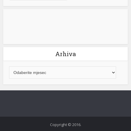
k shortener
Arhiva
t
Copyright © 2016.