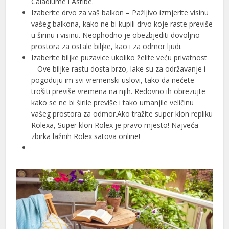
Caladiume i Astibe.
Izaberite drvo za vaš balkon – Pažljivo izmjerite visinu
vašeg balkona, kako ne bi kupili drvo koje raste previše
u širinu i visinu. Neophodno je obezbjediti dovoljno
prostora za ostale biljke, kao i za odmor ljudi.
Izaberite biljke puzavice ukoliko želite veću privatnost
– Ove biljke rastu dosta brzo, lake su za održavanje i
pogoduju im svi vremenski uslovi, tako da nećete
trošiti previše vremena na njih. Redovno ih obrezujte
kako se ne bi širile previše i tako umanjile veličinu
vašeg prostora za odmor.Ako tražite super klon repliku
Rolexa, Super klon Rolex je pravo mjesto! Najveća
zbirka lažnih Rolex satova online!