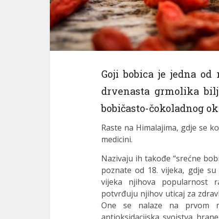
Goji bobica je jedna od 
drvenasta grmolika bil
bobičasto-čokoladnog ok
Raste na Himalajima, gdje se kor
medicini.
Nazivaju ih takođe “srećne bobic
poznate od 18. vijeka, gdje su
vijeka njihova popularnost ra
potvrđuju njihov uticaj za zdrav
One se nalaze na prvom mje
antioksidacijska svojstva hrane.