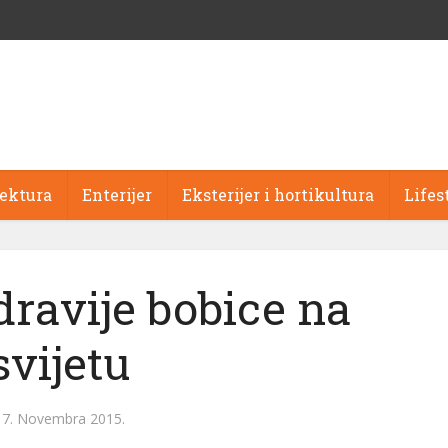
tektura
Enterijer
Eksterijer i hortikultura
Lifes
dravije bobice na
svijetu
17. Novembra 2015.