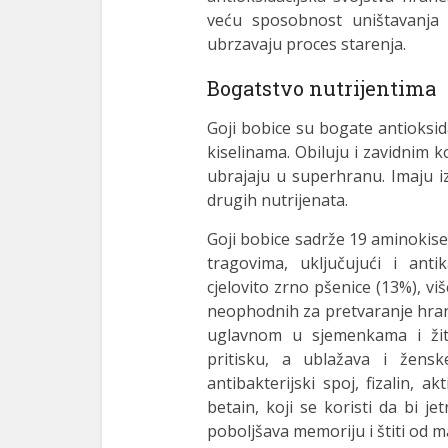
veću sposobnost uništavanja s
ubrzavaju proces starenja.
Bogatstvo nutrijentima
Goji bobice su bogate antioksi
kiselinama. Obiluju i zavidnim
ubrajaju u superhranu. Imaju iz
drugih nutrijenata.
Goji bobice sadrže 19 aminokisel
tragovima, uključujući i ant
cjelovito zrno pšenice (13%), v
neophodnih za pretvaranje hrane 
uglavnom u sjemenkama i žita
pritisku, a ublažava i ženske
antibakterijski spoj, fizalin, a
betain, koji se koristi da bi je
poboljšava memoriju i štiti od m