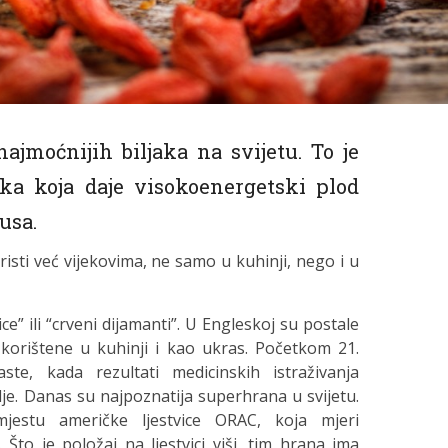
najmoćnijih biljaka na svijetu. To je
jka koja daje visokoenergetski plod
usa.
isti već vijekovima, ne samo u kuhinji, nego i u
e” ili “crveni dijamanti”. U Engleskoj su postale
 korištene u kuhinji i kao ukras. Početkom 21.
ste, kada rezultati medicinskih istraživanja
lje. Danas su najpoznatija superhrana u svijetu.
stu američke ljestvice ORAC, koja mjeri
 Što je položaj na ljestvici viši, tim hrana ima