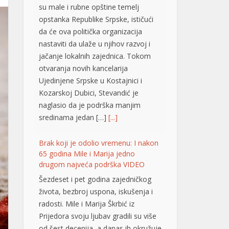
su male i rubne opštine temelj
opstanka Republike Srpske, ističući
da će ova politička organizacija
nastaviti da ulaže u njihov razvoj i
jačanje lokalnih zajednica. Tokom
otvaranja novih kancelarija
Ujedinjene Srpske u Kostajnici i
Kozarskoj Dubici, Stevandić je
naglasio da je podrška manjim
sredinama jedan […]
[...]
Brak koji je odolio vremenu: I nakon
65 godina Mile i Marija jedno
drugom najveća podrška VIDEO
Šezdeset i pet godina zajedničkog
života, bezbroj uspona, iskušenja i
radosti. Mile i Marija Škrbić iz
Prijedora svoju ljubav gradili su više
od šest decenija, a danas ih okružuje