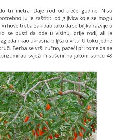
do tri metra. Daje rod od treće godine. Nisu
trebno ju je zaštititi od gljivica koje se mogu
. Vrhove treba zakidati tako da se biljka razvije u
 se pusti da ode u visinu, prije rodi, ali je
 izgleda i kao ukrasna biljka u vrtu. U toku jedne
ruči. Berba se vrši ručno, pazeći pri tome da se
onzumirati svježi ili sušeni na jakom suncu 48