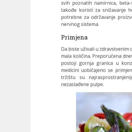
svih poznatih namirnica, beta-s
takođe koristi za snižavanje h
potrebne za održavanje proiz
nervnog sistema.
Primjena
Da biste uživali u zdravstvenim
mala količina. Preporučena dne
postoji gornja granica u konz
medicini uobičajeno se primje
tržištu su najrasprostranjen
nezaslađene pulpe.