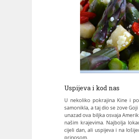
Uspijeva i kod nas
U nekoliko pokrajina Kine i po
samonikla, a taj dio se zove Goj
unazad ova biljka osvaja Ameriku
našim krajevima. Najbolja lokac
cijeli dan, ali uspijeva i na loš
prinosom.