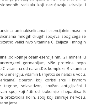
lobodnih radikala koji narušavaju zdravlje i
dansima, aminokiselinama i esencijalnim masnim
 količinama mnogih drugih spojeva, zbog čega se
uzetno veliki nivo vitamina C, željeza i mnogih
ina (od kojih je osam esencijalnih), 21 mineral u
ikancerogeni germanijum, više proteina nego
iše C vitamina od narandže, kompleks B vitamina
u energiju, vitamin E (rijetko se nalazi u voću,
ricama), ciperon, koji koristi srcu i krvnom
 tegobe, solavetivon, snažan antigljivični i
ktivan spoj koji štiti od leukemije i hepatitisa B
tra proizvodila kolin, spoj koji smiruje nervozu,
asne jetre.