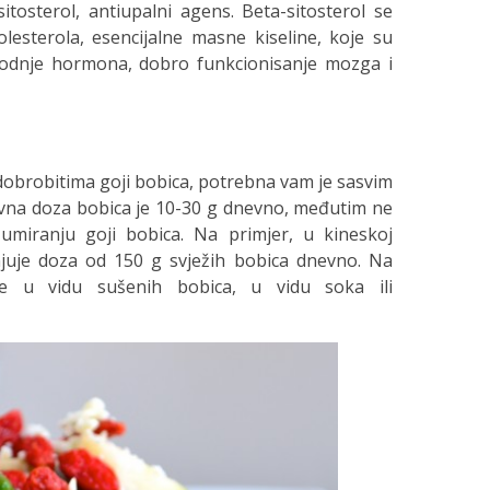
itosterol, antiupalni agens. Beta-sitosterol se
olesterola, esencijalne masne kiseline, koje su
vodnje hormona, dobro funkcionisanje mozga i
 dobrobitima goji bobica, potrebna vam je sasvim
vna doza bobica je 10-30 g dnevno, međutim ne
umiranju goji bobica. Na primjer, u kineskoj
njuje doza od 150 g svježih bobica dnevno. Na
ije u vidu sušenih bobica, u vidu soka ili