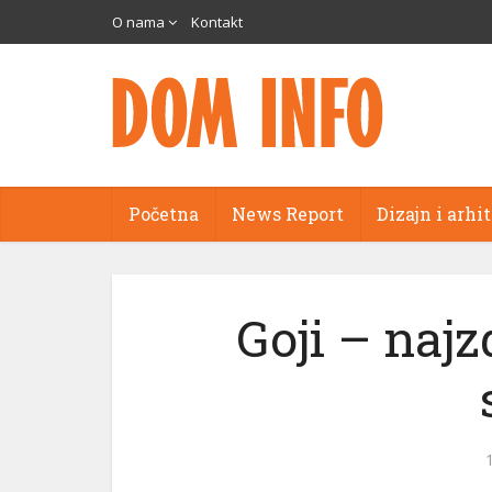
O nama
Kontakt
Početna
News Report
Dizajn i arhi
Goji – najz