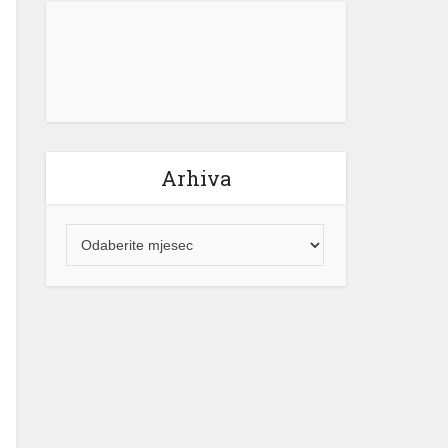
električne energije za građane
Republike Srpske neće mijenjati.
“Naš cilj ostaje jasan – potpuna […]
[...]
Arhiva