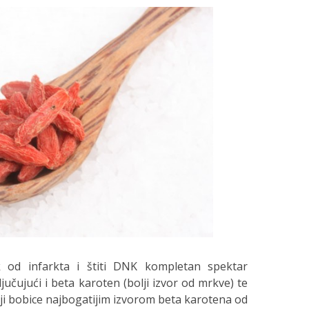
ik od infarkta i štiti DNK kompletan spektar
učujući i beta karoten (bolji izvor od mrkve) te
 goji bobice najbogatijim izvorom beta karotena od