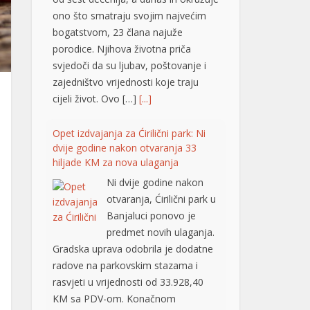
ono što smatraju svojim najvećim
bogatstvom, 23 člana najuže
porodice. Njihova životna priča
svjedoči da su ljubav, poštovanje i
zajedništvo vrijednosti koje traju
cijeli život. Ovo […]
[...]
Opet izdvajanja za Ćirilični park: Ni
dvije godine nakon otvaranja 33
hiljade KM za nova ulaganja
Ni dvije godine nakon
otvaranja, Ćirilični park u
Banjaluci ponovo je
predmet novih ulaganja.
Gradska uprava odobrila je dodatne
radove na parkovskim stazama i
rasvjeti u vrijednosti od 33.928,40
KM sa PDV-om. Konačnom