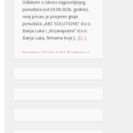
Odlukom o izboru najpovoljnijeg
ponuđača (od 03.08.2026. godine),
ovaj posao je povjeren grupi
ponuđača „ABC SOLUTIONS“ d.o.o.
Banja Luka i „Kozaraputevi“ d.o.o.
Banja Luka, firmama koje […]
[...]
Preminuo Drago Galić: Euroherc se
oprašta od jednog od svojih
osnivača
U 73. godini preminuo je
Drago Galić iz Širokog
Brijega, jedan od
osnivača Euroherca te
dugogodišnji rukovodioca u sektoru
osiguranja. Drago Galić rođen je
1954. godine u Ljubotićima, a veći
dio života proveo je u Širokom
Brijegu. U Euroherc je došao s