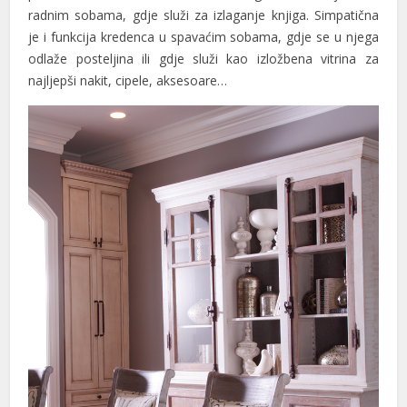
radnim sobama, gdje služi za izlaganje knjiga. Simpatična
casino
je i funkcija kredenca u spavaćim sobama, gdje se u njega
ara Escort
odlaže posteljina ili gdje služi kao izložbena vitrina za
najljepši nakit, cipele, aksesoare…
klink panel
klink panel
klink giriş
obet
obet
obet
obet
alya Escort
k İfşa İzle
sat güncel giriş