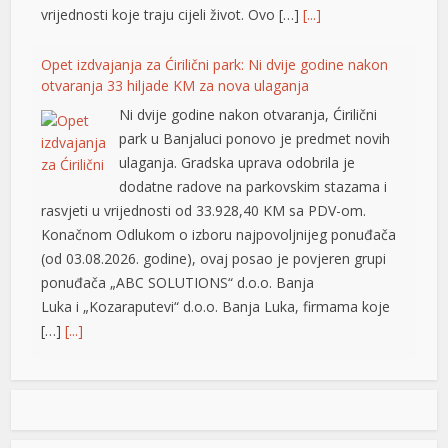
lis 100 mg
vrijednosti koje traju cijeli život. Ovo […]
[...]
gra 2026 fiyatları
Opet izdvajanja za Ćirilični park: Ni dvije godine nakon
gra 100 mg fiyat
otvaranja 33 hiljade KM za nova ulaganja
Ni dvije godine nakon otvaranja, Ćirilični
ga 100 mg
park u Banjaluci ponovo je predmet novih
boslot
ulaganja. Gradska uprava odobrila je
dodatne radove na parkovskim stazama i
park
rasvjeti u vrijednosti od 33.928,40 KM sa PDV-om.
Konačnom Odlukom o izboru najpovoljnijeg ponuđača
obet giriş
(od 03.08.2026. godine), ovaj posao je povjeren grupi
rno
ponuđača „ABC SOLUTIONS“ d.o.o. Banja
Luka i „Kozaraputevi“ d.o.o. Banja Luka, firmama koje
v satın al
[…]
[...]
tbet
Preminuo Drago Galić: Euroherc se oprašta od jednog
casino
od svojih osnivača
tonbet
U 73. godini preminuo je Drago Galić iz