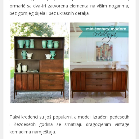
ormarić sa dva-tri zatvorena elementa na višim nogarima,
klink Panel
bez gornjeg dijela i bez ukrasnih detalja.
klink panel
sal Oku
klink
klink panel
klink panel
klink panel
klink Panel
klink
Takvi kredenci su još popularni, a modeli izrađeni pedesetih
klink
i šezdesetih godina se smatraju dragocjenim vintage
klink
komadima namještaja.