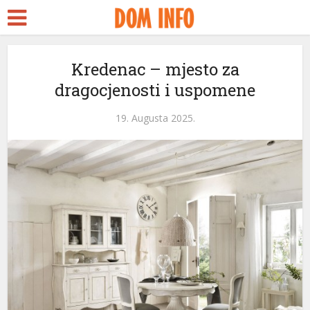
ara Escort
k Seks
idy
Kredenac – mjesto za
dragocjenosti i uspomene
ackstreams
klink panel
19. Augusta 2025.
klink panel
klink paketleri
klink
klink
klink
klink
klink