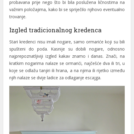
probavana prije nego što bi bila poslužena ličnostima na
klink panel
važnim položajima, kako bi se spriječilo njihovo eventualno
klink panel
trovanje.
klink panel
Izgled tradicionalnog kredenca
klink panel
Stari kredenci nisu imali nogare, samo ormariće koji su bili
spušteni do poda. Kasnije su dobili nogare, odnosno
klink panel
najprepoznatljiviji izgled kakav znamo i danas. Znači, na
klink satın al
kratkim nogarima nalaze se ormarići, najčešće dva ili tri, u
koje se odlažu tanjiri ili hrana, a na njima ili rijetko između
klink satın al
njih nalaze se dvije ladice za odlaganje escajga.
klink panel
klink panel
klink panel
klink panel
klink panel