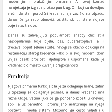
modernijim i praktičnijim ormarima. Ali ovaj komad
namještaja je izgleda prošao pun krug. Oni koji su dovoljno
klink Panel
srećni da stari porodični kredenac nije završio na otpadu,
klink Panel
danas će ga rado obnoviti, očistiti, skinuti stare slojeve
boje i staviti nove.
klink Panel
Danas su zahvaljujući popularnosti shabby chic stila
klink Panel
najpopularnije boje bijela, bež, puderastoplava, ali i
drečave, poput zelene i žute. Mnogi se obično odlučuju na
klink Panel
restauraciju starog kredenca kako bi u svoj moderni dom
klink Panel
unijeli dašak prošlosti, djetinjstva i uspomena kada je
kredenac bio mjesto čuvanja dragocjenosti.
klink Panel
Funkcija
klink panel
Njegova primarna funkcija bila je za odlaganje hrane, zatim
msun Avukat
u trpezariji za odlaganja posuđa, a danas kredenac ima
tepe Escort
razne uloge. Većina ljudi će ga ponosno izložiti u dnevnoj
sobi, a uz pametno i promišljeno aranžiranje na njega
iş
postaviti i media sistem. Možemo ga često vidjeti i u