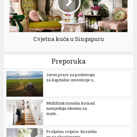
cking Forum
rıs escort
park giriş
Cvjetna kuća u Singapuru
ibet, mavibet giriş
asino giriş
Preporuka
scoflex
Јavni poziv za podsticaje
tuk yıkama
za kapitalne investicije u...
 cocaine
panca escort
Multifunkcionalni komad
namještaja idealan za
et giriş
male...
tgeld
Proljetno cvijeće: Koristite
ga za ukrašavanje...
obet giriş