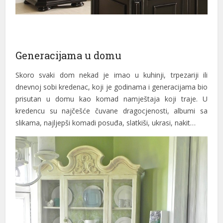
klink panel
klink panel
Generacijama u domu
klink panel
Skoro svaki dom nekad je imao u kuhinji, trpezariji ili
klink panel
dnevnoj sobi kredenac, koji je godinama i generacijama bio
klink panel
prisutan u domu kao komad namještaja koji traje. U
kredencu su najčešće čuvane dragocjenosti, albumi sa
klink panel
slikama, najljepši komadi posuđa, slatkiši, ukrasi, nakit…
klink panel
klink panel
klink
klink panel
klink panel