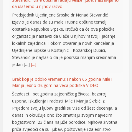
Stevandić: Male opštine rađaju velike ljude, nastavljamo
arya escort
da ulažemo u njihov razvoj
Predsjednik Ujedinjene Srpske dr Nenad Stevandić
arya escort
izjavio je danas da su male i rubne opštine temelj
arya escort
opstanka Republike Srpske, ističući da će ova politička
organizacija nastaviti da ulaže u njihov razvoj i jačanje
bet
lokalnih zajednica. Tokom otvaranja novih kancelarija
Ujedinjene Srpske u Kostajnici i Kozarskoj Dubici,
obet
Stevandić je naglasio da je podrška manjim sredinama
ort bayan
jedan […]
[...]
iganbet güncel giriş
Brak koji je odolio vremenu: I nakon 65 godina Mile i
Marija jedno drugom najveća podrška VIDEO
ite yönetim sistemi
Šezdeset i pet godina zajedničkog života, bezbroj
agra 100 mg
uspona, iskušenja i radosti. Mile i Marija Škrbić iz
Prijedora svoju ljubav gradili su više od šest decenija, a
is fiyat
danas ih okružuje ono što smatraju svojim najvećim
gra fiyat
bogatstvom, 23 člana najuže porodice. Njihova životna
priča svjedoči da su ljubav, poštovanje i zajedništvo