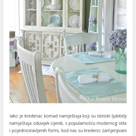
klink panel
klink panel
klink panel
klink panel
klink panel
klink panel
klink panel
klink panel
klink panel
klink satın al
Iako je kredenac komad namještaja koji su istinski ljubitelji
namještaja oduvijek cijenili, s popularnošću modernog stila
klink Panel
i pojednostavljenih formi, kod nas su kredenci zamjenjivani
klink Panel