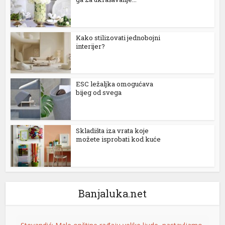
sacasino
Kako stilizovati jednobojni
rupabet
interijer?
rsbahis
ibom giriş
ESC ležaljka omogućava
bijeg od svega
iganbet
iganbet
Skladišta iza vrata koje
sibom
možete isprobati kod kuće
inbet
iganbet
Banjaluka.net
ibom giris
asino giriş