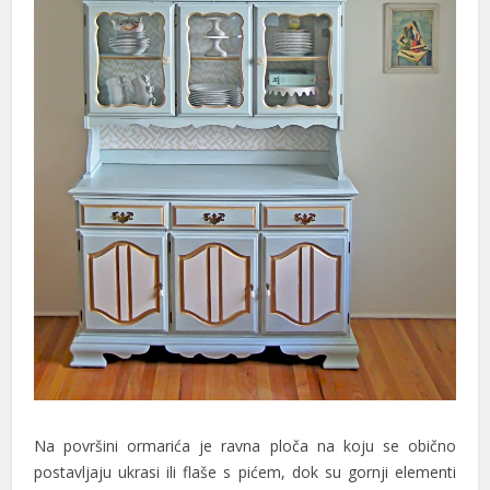
klink panel
klink panel
klink panel
klink panel
klink panel
klink panel
klink panel
klink panel
klink panel
klink panel
Na površini ormarića je ravna ploča na koju se obično
klink panel
postavljaju ukrasi ili flaše s pićem, dok su gornji elementi