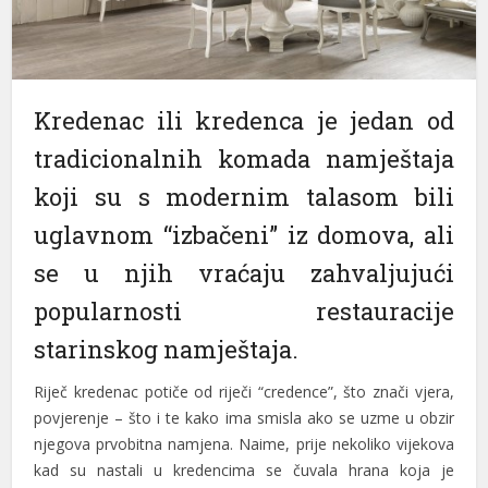
klink panel
klink panel
Kredenac ili kredenca je jedan od
klink panel
tradicionalnih komada namještaja
klink panel
koji su s modernim talasom bili
klink panel
uglavnom “izbačeni” iz domova, ali
klink panel
se u njih vraćaju zahvaljujući
klink panel
popularnosti restauracije
klink panel
starinskog namještaja.
klink panel
Riječ kredenac potiče od riječi “credence”, što znači vjera,
klink panel
povjerenje – što i te kako ima smisla ako se uzme u obzir
njegova prvobitna namjena. Naime, prije nekoliko vijekova
klink panel
kad su nastali u kredencima se čuvala hrana koja je