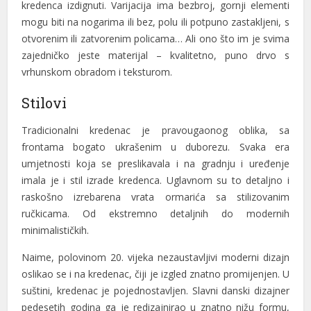
kredenca izdignuti. Varijacija ima bezbroj, gornji elementi
klink panel
mogu biti na nogarima ili bez, polu ili potpuno zastakljeni, s
klink panel
otvorenim ili zatvorenim policama… Ali ono što im je svima
zajedničko jeste materijal – kvalitetno, puno drvo s
klink panel
vrhunskom obradom i teksturom.
klink panel
Stilovi
uminati
Tradicionalni kredenac je pravougaonog oblika, sa
klink
frontama bogato ukrašenim u duborezu. Svaka era
umjetnosti koja se preslikavala i na gradnju i uređenje
klink Panel
imala je i stil izrade kredenca. Uglavnom su to detaljno i
raskošno izrebarena vrata ormarića sa stilizovanim
klink
ručkicama. Od ekstremno detaljnih do modernih
klink Panel
minimalističkih.
klink
Naime, polovinom 20. vijeka nezaustavljivi moderni dizajn
oslikao se i na kredenac, čiji je izgled znatno promijenjen. U
sal oku
suštini, kredenac je pojednostavljen. Slavni danski dizajner
klink Panel
pedesetih godina ga je redizajnirao u znatno nižu formu,