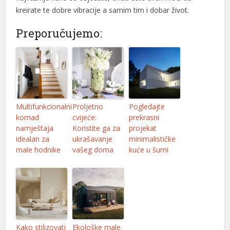
kreirate te dobre vibracije a samim tim i dobar život.
Preporučujemo:
Multifunkcionalni
Proljetno
Pogledajte
komad
cvijeće:
prekrasni
namještaja
Koristite ga za
projekat
idealan za
ukrašavanje
minimalističke
male hodnike
vašeg doma
kuće u šumi
Kako stilizovati
Ekološke male