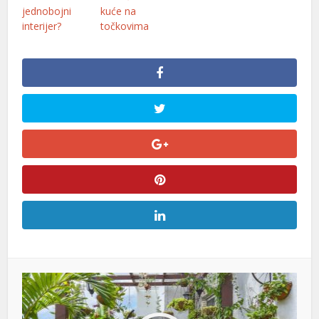
jednobojni
kuće na
interijer?
točkovima