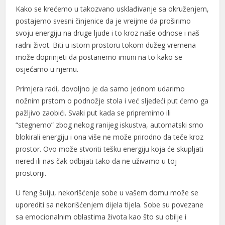
Kako se krećemo u takozvano usklađivanje sa okruženjem,
postajemo svesni činjenice da je vreijme da proširimo
svoju energiju na druge ljude i to kroz naše odnose i naš
radni život. Biti u istom prostoru tokom dužeg vremena
može doprinjeti da postanemo imuni na to kako se
osjećamo u njemu.
Primjera radi, dovoljno je da samo jednom udarimo
nožnim prstom o podnožje stola i već sljedeći put ćemo ga
pažljivo zaobići. Svaki put kada se pripremimo ili
“stegnemo” zbog nekog ranijeg iskustva, automatski smo
blokirali energiju i ona više ne može prirodno da teče kroz
prostor. Ovo može stvoriti tešku energiju koja će skupljati
nered ili nas čak odbijati tako da ne uživamo u toj
prostoriji.
U feng šuiju, nekorišćenje sobe u vašem domu može se
uporediti sa nekorišćenjem dijela tijela. Sobe su povezane
sa emocionalnim oblastima života kao što su obilje i