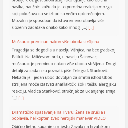
navika, naučnici kažu da je to prirodna reakcija mozga
koji pokušava da se izbori sa većim opterećenjem.
Mozak nije sposoban da istovremeno obavlja više
složenih zadataka onako kako mnogi […]
[...]
Muškarac preminuo nakon više uboda stršljena
Tragedija se dogodila u naselju Višnjica, na beogradskoj
Paliluli. Na Milićevom brdu, u naselju Šainovac,
muškarac je preminuo nakon više uboda stršljena. Drugi
detalji za sada nisu poznati, piše Telegraf. Stanković:
Nekada je i jedan ubod dovoljan za smrtni ishod Ubod
stršljena može izazvati anafilaktički šok i tešku alergijsku
reakciju. Vladica Stanković, stručnjak za uklanjanje zmija
[…]
[...]
Dramatično spasavanje na Hvaru: Žena se srušila i
poplavila, helikopter izveo herojski manevar VIDEO
Obično ljetno kupanje u mjestu Zavala na hrvatskom