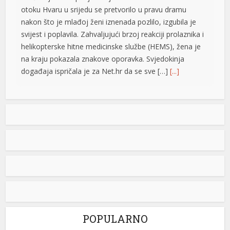
otoku Hvaru u srijedu se pretvorilo u pravu dramu
nakon što je mlađoj ženi iznenada pozlilo, izgubila je
svijest i poplavila. Zahvaljujući brzoj reakciji prolaznika i
helikopterske hitne medicinske službe (HEMS), žena je
shortener
na kraju pokazala znakove oporavka. Svjedokinja
događaja ispričala je za Net.hr da se sve […]
[...]
Vučić: Ljudi razumiju koliko je neko uspješan i dobar ako
ga Helez napada
Predsjednik Srbije Aleksdandar Vučić izjavio
je danas da nema ništa protiv toga što su
nadležne službe BiH pratile njegovu
nedavnu posjetu, jer, kako je istakao, to i
jeste njihov posao i naveo da ljudi razumiju koliko je
neko ne samo uspješan već i dobar ako ga napada
ministar odbrane u Savjetu ministara Zukan Helez.
Odgovarajući […]
[...]
POPULARNO