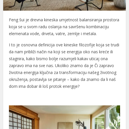
Feng šui je drevna kineska umjetnost balansiranja prostora
koja se u svom radu oslanja na savršenu kombinaciju
elemenata vode, drveta, vatre, zemlje i metala.
I to je osnovna definicija ove kineske filozofije koja se trudi
da nam približi način na koji se energija oko nas kreće ili
stagnira, kako bismo bolje razumjeli kakav uticaj ona
zapravo ima na sve nas. Ukoliko znamo da je Či zapravo
životna energija ključna za transformaciju našeg životnog
okruženja, postavlja se pitanje – kako da znamo da li naš
dom ima dobar ili loš protok energije?