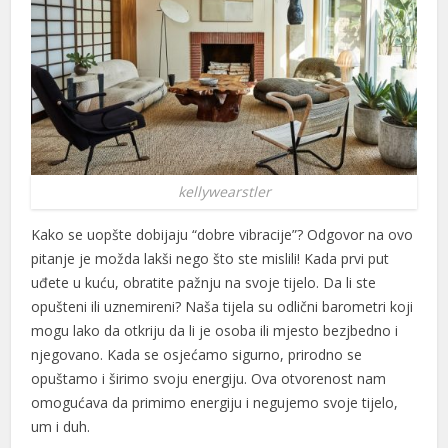
kellywearstler
Kako se uopšte dobijaju “dobre vibracije”? Odgovor na ovo
pitanje je možda lakši nego što ste mislili! Kada prvi put
uđete u kuću, obratite pažnju na svoje tijelo. Da li ste
opušteni ili uznemireni? Naša tijela su odlični barometri koji
mogu lako da otkriju da li je osoba ili mjesto bezjbedno i
njegovano. Kada se osjećamo sigurno, prirodno se
opuštamo i širimo svoju energiju. Ova otvorenost nam
omogućava da primimo energiju i negujemo svoje tijelo,
um i duh.