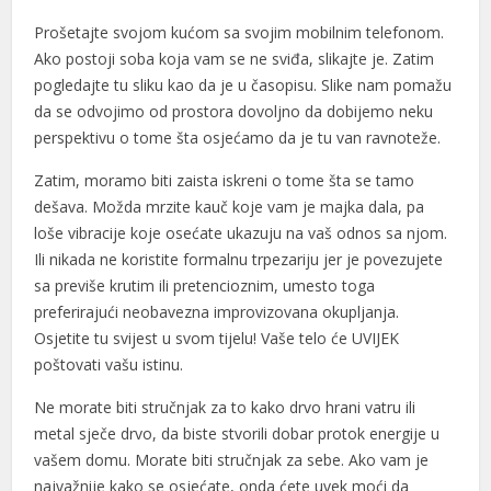
Prošetajte svojom kućom sa svojim mobilnim telefonom.
Ako postoji soba koja vam se ne sviđa, slikajte je. Zatim
pogledajte tu sliku kao da je u časopisu. Slike nam pomažu
da se odvojimo od prostora dovoljno da dobijemo neku
perspektivu o tome šta osjećamo da je tu van ravnoteže.
Zatim, moramo biti zaista iskreni o tome šta se tamo
dešava. Možda mrzite kauč koje vam je majka dala, pa
loše vibracije koje osećate ukazuju na vaš odnos sa njom.
Ili nikada ne koristite formalnu trpezariju jer je povezujete
sa previše krutim ili pretencioznim, umesto toga
preferirajući neobavezna improvizovana okupljanja.
Osjetite tu svijest u svom tijelu! Vaše telo će UVIJEK
poštovati vašu istinu.
Ne morate biti stručnjak za to kako drvo hrani vatru ili
metal sječe drvo, da biste stvorili dobar protok energije u
vašem domu. Morate biti stručnjak za sebe. Ako vam je
najvažnije kako se osjećate, onda ćete uvek moći da