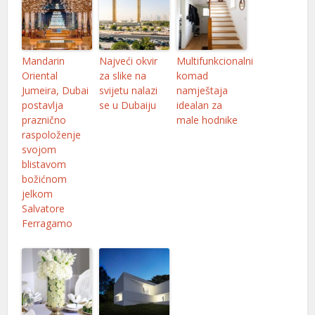
Mandarin
Najveći okvir
Multifunkcionalni
Oriental
za slike na
komad
Jumeira, Dubai
svijetu nalazi
namještaja
postavlja
se u Dubaiju
idealan za
praznično
male hodnike
raspoloženje
svojom
blistavom
božićnom
jelkom
Salvatore
Ferragamo