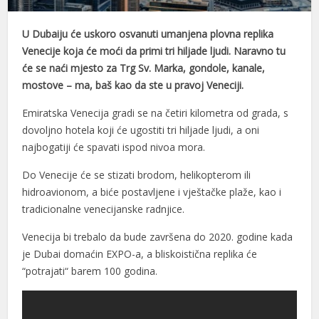
U Dubaiju će uskoro osvanuti umanjena plovna replika
Venecije koja će moći da primi tri hiljade ljudi. Naravno tu
će se naći mjesto za Trg Sv. Marka, gondole, kanale,
mostove – ma, baš kao da ste u pravoj Veneciji.
Emiratska Venecija gradi se na četiri kilometra od grada, s
dovoljno hotela koji će ugostiti tri hiljade ljudi, a oni
najbogatiji će spavati ispod nivoa mora.
Do Venecije će se stizati brodom, helikopterom ili
hidroavionom, a biće postavljene i vještačke plaže, kao i
tradicionalne venecijanske radnjice.
Venecija bi trebalo da bude završena do 2020. godine kada
je Dubai domaćin EXPO-a, a bliskoistična replika će
“potrajati“ barem 100 godina.