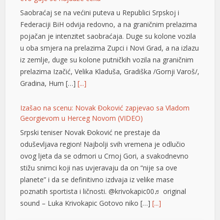
prelazima Izačić, Velika Kladuša, Gradiška /Gornji Varoš/,
Gradina, Hum […]
[...]
Izašao na scenu: Novak Đoković zapjevao sa Vladom
Georgievom u Herceg Novom (VIDEO)
Srpski teniser Novak Đoković ne prestaje da
oduševljava region! Najbolji svih vremena je odlučio
ovog ljeta da se odmori u Crnoj Gori, a svakodnevno
stižu snimci koji nas uvjeravaju da on “nije sa ove
planete” i da se definitivno izdvaja iz velike mase
poznatih sportista i ličnosti. @krivokapic00♬ original
sound – Luka Krivokapic Gotovo niko […]
[...]
Džez festival na Zelenkovcu posjetilo oko 1.500 ljudi
Međunarodni džez festival “Zelenkovac”, koji je održan
na istoimenom lokalitetu kod Mrkonjić Grada, okupio je
oko 1.500 posjetilaca koji su u četiri koncertna dana u
prirodnom ambijentu slušali kvalitetne muzičke sadržaje.
Na Festivalu je nastupilo 11 bendova iz Holandije,