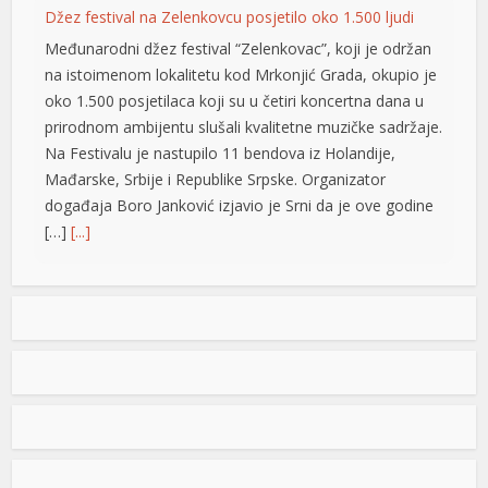
Mađarske, Srbije i Republike Srpske. Organizator
događaja Boro Јanković izjavio je Srni da je ove godine
[…]
[...]
Uhapšen maloljetnik u Ljubinju: Napao policajca i
povrijedio ga
Policijski službenici Policijske stanice Ljubinje su lišili
slobode jedno maloljetno lice zbog postojanja osnova
sumnje da je u prostorijama Policijske stanice vrijeđao i
ometao policajce, oštetio vrata, a tokom opiranja nanio
i tjelesne povrede jednom službeniku. Riječ je o
krivičnom djelu “sprečavanje službenog lica u vršenju
službene radnje” i “oštećenje i oduzimanje tuđe stvari”.
– […]
[...]
Tompson u Imotskom pred 20.000 ljudi: Uzvici ZDS,
majice sa obilježjima HOS-a i “Oluje”
Kontroverzni pjevač Marko Perković Tompson nastupio