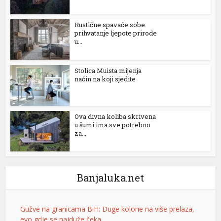
Rustične spavaće sobe:
prihvatanje ljepote prirode
u...
Stolica Muista mijenja
način na koji sjedite
Ova divna koliba skrivena
u šumi ima sve potrebno
za...
Gužve na granicama BiH: Duge kolone na više prelaza,
evo gdje se najduže čeka
Saobraćaj se na većini puteva u Republici Srpskoj i
Federaciji BiH odvija redovno, a na graničnim prelazima
Banjaluka.net
pojačan je intenzitet saobraćaja. Duge su kolone vozila
u oba smjera na prelazima Zupci i Novi Grad, a na izlazu
iz zemlje, duge su kolone putničkih vozila na graničnim