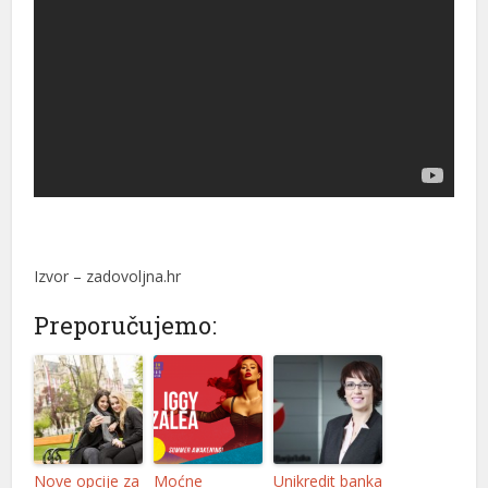
Izvor – zadovoljna.hr
Preporučujemo:
Nove opcije za
Moćne
Unikredit banka