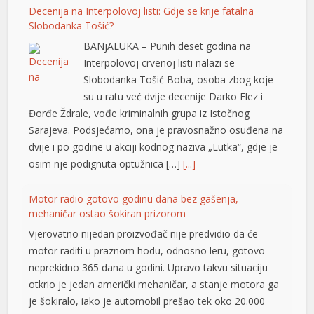
Decenija na Interpolovoj listi: Gdje se krije fatalna
Slobodanka Tošić?
BANjALUKA – Punih deset godina na
Interpolovoj crvenoj listi nalazi se
Slobodanka Tošić Boba, osoba zbog koje
su u ratu već dvije decenije Darko Elez i
Đorđe Ždrale, vođe kriminalnih grupa iz Istočnog
Sarajeva. Podsjećamo, ona je pravosnažno osuđena na
dvije i po godine u akciji kodnog naziva „Lutka“, gdje je
osim nje podignuta optužnica […]
[...]
Motor radio gotovo godinu dana bez gašenja,
mehaničar ostao šokiran prizorom
Vjerovatno nijedan proizvođač nije predvidio da će
motor raditi u praznom hodu, odnosno leru, gotovo
neprekidno 365 dana u godini. Upravo takvu situaciju
otkrio je jedan američki mehaničar, a stanje motora ga
u
je šokiralo, iako je automobil prešao tek oko 20.000
u