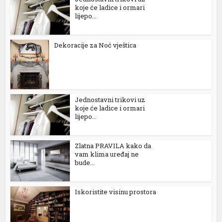
koje će ladice i ormari
lijepo...
Dekoracije za Noć vještica
Jednostavni trikovi uz
koje će ladice i ormari
lijepo...
Zlatna PRAVILA kako da
vam klima uređaj ne
bude...
Iskoristite visinu prostora