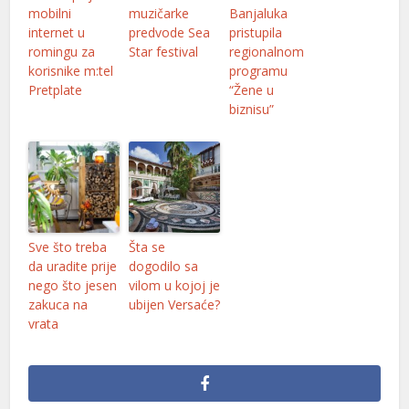
mobilni
muzičarke
Banjaluka
internet u
predvode Sea
pristupila
romingu za
Star festival
regionalnom
korisnike m:tel
programu
Pretplate
“Žene u
biznisu”
Sve što treba
Šta se
da uradite prije
dogodilo sa
nego što jesen
vilom u kojoj je
zakuca na
ubijen Versaće?
vrata