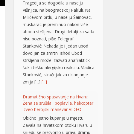
Stanković: Nekada je i jedan ubod
dovoljan za smrtni ishod Ubod
stršljena može izazvati anafilaktički
šok i tešku alergijsku reakciju. Vladica
Stanković, stručnjak za uklanjanje
zmija […]
[...]
Dramatično spasavanje na Hvaru:
Žena se srušila i poplavila, helikopter
izveo herojski manevar VIDEO
Obično ljetno kupanje u mjestu
Zavala na hrvatskom otoku Hvaru u
srijedu se pretvorilo u pravu dramu
nakon što je mlađoj ženi iznenada
pozlilo, izgubila je svijest i poplavila.
Zahvaljujući brzoj reakciji prolaznika i
helikopterske hitne medicinske
službe (HEMS), žena je na kraju
pokazala znakove oporavka.