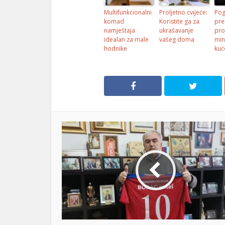
el
Multifunkcionalni
Proljetno cvijeće:
Pog
komad
Koristite ga za
pre
el
namještaja
ukrašavanje
pro
idealan za male
vašeg doma
min
hodnike
kuć
el
el
el
el
el