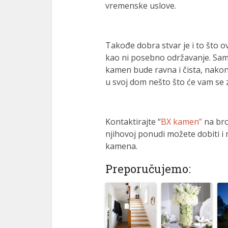
vremenske uslove.
el
el
Takođe dobra stvar je i to što o
el
kao ni posebno održavanje. Sam
kamen bude ravna i čista, nakon
el
u svoj dom nešto što će vam se za
el
el
Kontaktirajte “
BX kamen”
na bro
njihovoj ponudi možete dobiti i
el
kamena.
el
Preporučujemo:
el
el
el