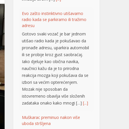
pronađe adresu, uparkira automobil
ili se probije kroz gust saobraćaj.
Iako djeluje kao obična navika,
naučnici kažu da je to prirodna
reakcija mozga koji pokušava da se
izbori sa većim opterećenjem.
Mozak nije sposoban da
istovremeno obavlja više složenih
zadataka onako kako mnogi […]
[...]
Muškarac preminuo nakon više
uboda stršljena
Tragedija se dogodila u naselju
Višnjica, na beogradskoj Paliluli. Na
Milićevom brdu, u naselju Šainovac,
muškarac je preminuo nakon više
uboda stršljena. Drugi detalji za sada
nisu poznati, piše Telegraf.