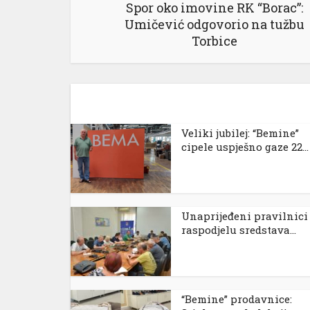
Spor oko imovine RK “Borac”:
Umičević odgovorio na tužbu
Torbice
el
el
el
el
Veliki jubilej: “Bemine”
cipele uspješno gaze 22...
Unaprijeđeni pravilnici
raspodjelu sredstava...
el
el
“Bemine” prodavnice: