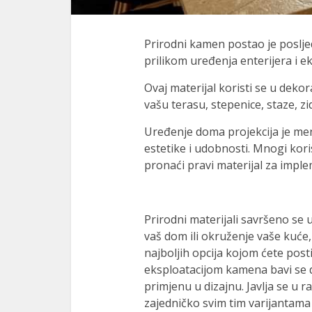
el
el
Prirodni kamen postao je posljed
prilikom uređenja enterijera i ek
el
Ovaj materijal koristi se u dekor
n al
vašu terasu, stepenice, staze, zi
n al
Uređenje doma projekcija je ment
el
estetike i udobnosti. Mnogi koris
pronaći pravi materijal za imple
el
el
Prirodni materijali savršeno se u
el
vaš dom ili okruženje vaše kuće
najboljih opcija kojom ćete posti
el
eksploatacijom kamena bavi se d
el
primjenu u dizajnu. Javlja se u ra
zajedničko svim tim varijantama 
el