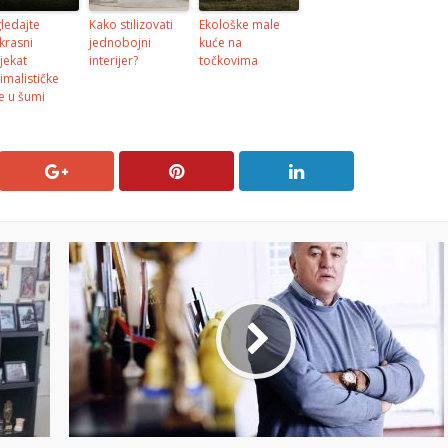
ledajte
Kako stilizovati
Ekološke male
krasni
jednobojni
kuće na
jekat
interijer?
točkovima
imalističke
e u šumi