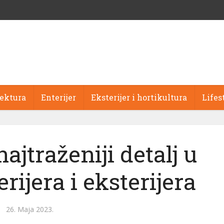
tektura
Enterijer
Eksterijer i hortikultura
Lifes
jtraženiji detalj u
rijera i eksterijera
26. Maja 2023.