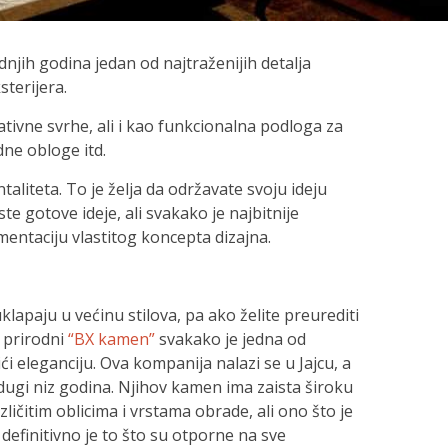
njih godina jedan od najtraženijih detalja
sterijera.
ativne svrhe, ali i kao funkcionalna podloga za
dne obloge itd.
aliteta. To je želja da održavate svoju ideju
te gotove ideje, ali svakako je najbitnije
mentaciju vlastitog koncepta dizajna.
klapaju u većinu stilova, pa ako želite preurediti
, prirodni
“BX kamen”
svakako je jedna od
ći eleganciju. Ova kompanija nalazi se u Jajcu, a
ugi niz godina. Njihov kamen ima zaista široku
zličitim oblicima i vrstama obrade, ali ono što je
definitivno je to što su otporne na sve