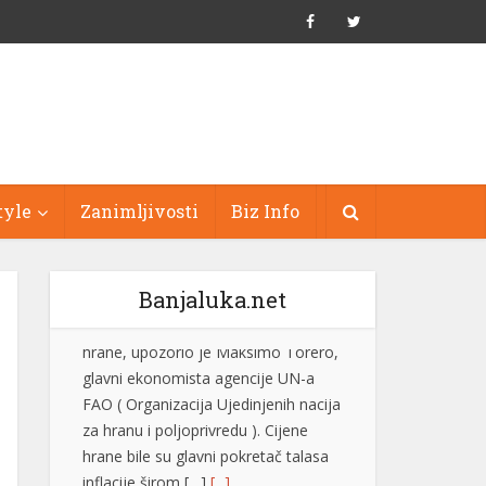
tyle
Zanimljivosti
Biz Info
Banjaluka.net
Evo zašto instinktivno utišavamo
radio kada se parkiramo ili tražimo
adresu
Gotovo svaki vozač je bar jednom
utišao radio kada je pokušavao da