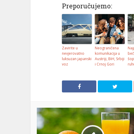
Preporučujemo:
Zavirite u
Neograničena
Naj
nevjerovatno
komunikacija u
beč
luksuzan japanski
Austriji, BiH, Srbiji
šop
voz
i Crnoj Gori
ruh