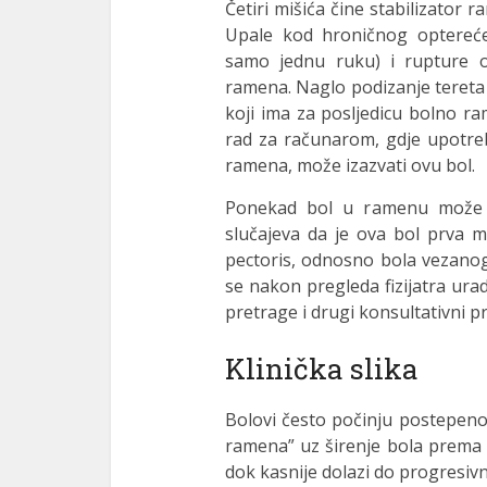
Četiri mišića čine stabilizator
Upale kod hroničnog opterećen
samo jednu ruku) i rupture o
ramena. Naglo podizanje tereta 
koji ima za posljedicu bolno r
rad za računarom, gdje upotreb
ramena, može izazvati ovu bol.
Ponekad bol u ramenu može bi
slučajeva da je ova bol prva m
pectoris, odnosno bola vezanog
se nakon pregleda fizijatra ur
pretrage i drugi konsultativni pr
Klinička slika
Bolovi često počinju postepeno 
ramena” uz širenje bola prema 
dok kasnije dolazi do progresiv