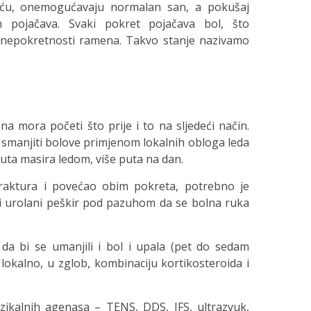
noću, onemogućavaju normalan san, a pokušaj
 pojačava. Svaki pokret pojačava bol, što
epokretnosti ramena. Takvo stanje nazivamo
a mora početi što prije i to na sljedeći način.
 smanjiti bolove primjenom lokalnih obloga leda
inuta masira ledom, više puta na dan.
traktura i povećao obim pokreta, potrebno je
li urolani peškir pod pazuhom da se bolna ruka
 da bi se umanjili i bol i upala (pet do sedam
 lokalno, u zglob, kombinaciju kortikosteroida i
fizikalnih agenasa – TENS, DDS, IFS, ultrazvuk,