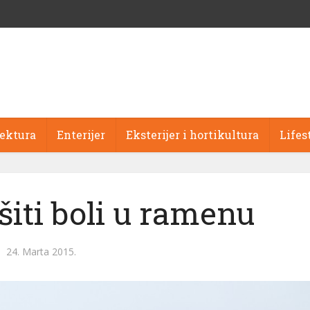
tektura
Enterijer
Eksterijer i hortikultura
Lifes
šiti boli u ramenu
24. Marta 2015.