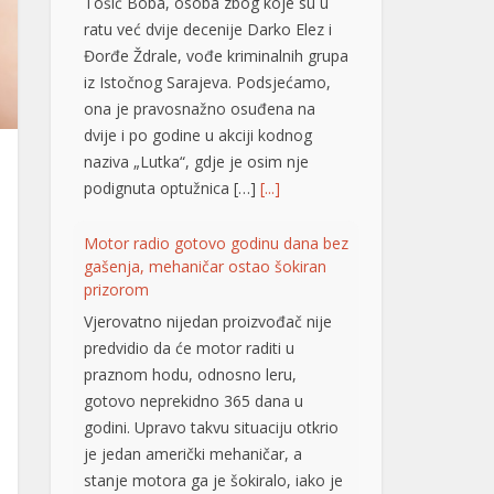
Đorđe Ždrale, vođe kriminalnih grupa
iz Istočnog Sarajeva. Podsjećamo,
ona je pravosnažno osuđena na
dvije i po godine u akciji kodnog
naziva „Lutka“, gdje je osim nje
podignuta optužnica […]
[...]
Motor radio gotovo godinu dana bez
gašenja, mehaničar ostao šokiran
prizorom
Vjerovatno nijedan proizvođač nije
predvidio da će motor raditi u
praznom hodu, odnosno leru,
gotovo neprekidno 365 dana u
godini. Upravo takvu situaciju otkrio
je jedan američki mehaničar, a
stanje motora ga je šokiralo, iako je
automobil prešao tek oko 20.000
kilometara. Riječ je o neobičnom