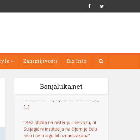
tyle
Zanimljivosti
Biz Info
Banjaluka.net
“Bez obzira na histeriju i nervozu, ni
Suljagić ni institucija na čijem je čelu
nisu i ne mogu biti iznad zakona”
Generalni sekretar SNSD-a Srđan
Amidžić rekao je da ne zna zašto je