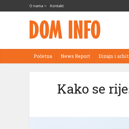
O nama
Kontakt
Početna
News Report
Dizajn i arhi
Kako se rije