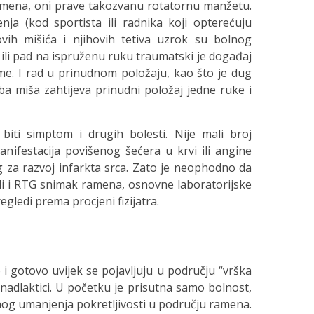
 ramena, oni prave takozvanu rotatornu manžetu.
ja (kod sportista ili radnika koji opterećuju
vih mišića i njihovih tetiva uzrok su bolnog
ili pad na ispruženu ruku traumatski je događaj
ame. I rad u prinudnom položaju, kao što je dug
a miša zahtijeva prinudni položaj jedne ruke i
ti simptom i drugih bolesti. Nije mali broj
anifestacija povišenog šećera u krvi ili angine
 za razvoj infarkta srca. Zato je neophodno da
adi i RTG snimak ramena, osnovne laboratorijske
egledi prema procjeni fizijatra.
i gotovo uvijek se pojavljuju u području “vrška
nadlaktici. U početku je prisutna samo bolnost,
nog umanjenja pokretljivosti u području ramena.