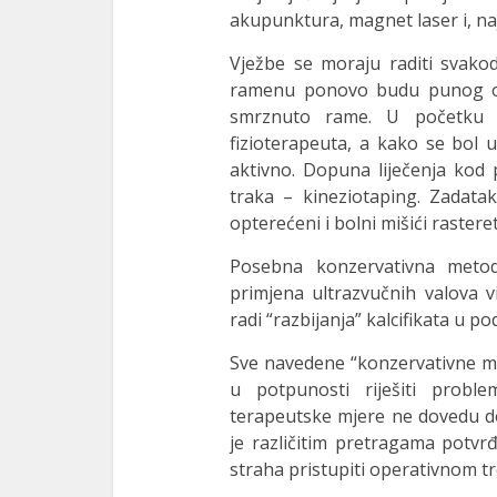
akupunktura, magnet laser i, naj
Vježbe se moraju raditi svakod
ramenu ponovo budu punog obi
smrznuto rame. U početku s
fizioterapeuta, a kako se bol 
aktivno. Dopuna liječenja kod 
traka – kineziotaping. Zadatak 
opterećeni i bolni mišići rastere
Posebna konzervativna metod
primjena ultrazvučnih valova v
radi “razbijanja” kalcifikata u p
Sve navedene “konzervativne m
u potpunosti riješiti prob
terapeutske mjere ne dovedu do
je različitim pretragama potvr
straha pristupiti operativnom t