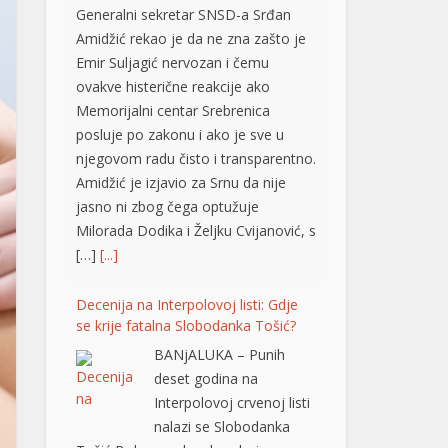
Emir Suljagić nervozan i čemu
ovakve histerične reakcije ako
Memorijalni centar Srebrenica
posluje po zakonu i ako je sve u
njegovom radu čisto i transparentno.
Amidžić je izjavio za Srnu da nije
jasno ni zbog čega optužuje
Milorada Dodika i Željku Cvijanović, s
[…]
[...]
Decenija na Interpolovoj listi: Gdje
se krije fatalna Slobodanka Tošić?
BANjALUKA – Punih
deset godina na
Interpolovoj crvenoj listi
nalazi se Slobodanka
Tošić Boba, osoba zbog koje su u
ratu već dvije decenije Darko Elez i