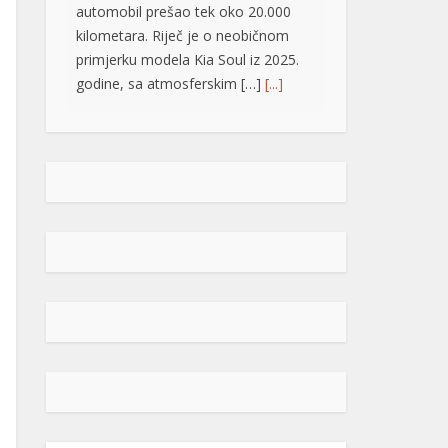
primjerku modela Kia Soul iz 2025.
godine, sa atmosferskim […]
[...]
Rad objavljen u Harvardovom
pravnom časopisu: Visoki
predstavnik nema ovlaštenja da
donosi zakone u BiH
Visoki predstavnik u BiH nije nikad
bio ovlašten da donosi zakone, ni
prema Povelji UN, ni po Ustavu BiH
niti prema ostalim pravni
dokumentima koji priznaju pravo na
samoopredjeljenje, stoga, su
ništavni svi akti koje je nametao,
pozivajući se na takozvana bonska
ovlaštenja, navodi se u tekstu čiji su
autori Džozef Šmic i Brajan Kenedi
[…]
[...]
POPULARNO