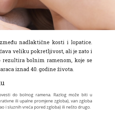
zmeđu nadlaktične kosti i lopatice.
va veliku pokretljivost, ali je zato i
o rezultira bolnim ramenom, koje se
araca iznad 40. godine života.
nu
dovesti do bolnog ramena. Razlog može biti u
tivne ili upalne promjene zgloba), van zgloba
kao i sluznih vreća pored zgloba) ili nešto drugo.