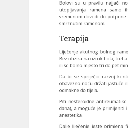
Bolovi su u pravilu najjači 
utopljavanja ramena samo ih
vremenom dovodi do potpune n
smrznutim ramenom.
Terapija
Liječenje akutnog bolnog ramen
Bez obzira na uzrok bola, treba
ili se bolno mjesto tri do pet m
Da bi se spriječio razvoj kon
obavezno noću držati jastuče i
odmakne do tijela.
Piti nesteroidne antireumatike
dana), a moguće je primijeniti i
anestetika.
Dalje liječenje jeste primjena 