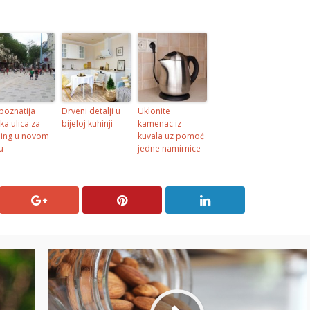
poznatija
Drveni detalji u
Uklonite
ka ulica za
bijeloj kuhinji
kamenac iz
ing u novom
kuvala uz pomoć
u
jedne namirnice