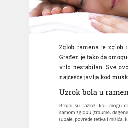
Zglob ramena je zglob i
Građen je tako da omoguća
vrlo nestabilan. Sve ov
najčešće javlja kod mušk
Uzrok bola u rame
Brojni su razlozi koji mogu 
samom zglobu (traume, degenera
(upale, povrede tetiva i mišića, 