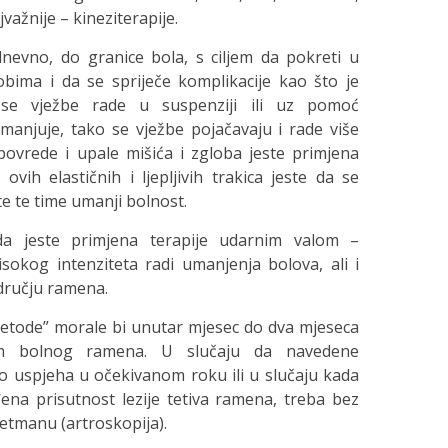
važnije – kineziterapije.
nevno, do granice bola, s ciljem da pokreti u
ma i da se spriječe komplikacije kao što je
e vježbe rade u suspenziji ili uz pomoć
umanjuje, tako se vježbe pojačavaju i rade više
povrede i upale mišića i zgloba jeste primjena
ovih elastičnih i ljepljivih trakica jeste da se
te te time umanji bolnost.
a jeste primjena terapije udarnim valom –
isokog intenziteta radi umanjenja bolova, ali i
odručju ramena.
etode” morale bi unutar mjesec do dva mjeseca
lem bolnog ramena. U slučaju da navedene
 uspjeha u očekivanom roku ili u slučaju kada
đena prisutnost lezije tetiva ramena, treba bez
retmanu (artroskopija).