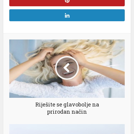
l
l
l
l
l
Riješite se glavobolje na
prirodan način
l