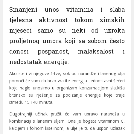
Smanjeni unos vitamina i slaba
l
tjelesna aktivnost tokom zimskih
l
mjeseci samo su neki od uzroka
l
proljetnog umora koji sa sobom često
l
donosi pospanost, malaksalost i
l
nedostatak energije.
l
Ako ste i vi njegove žrtve, sok od narandže i lanenog ulja
l
pomoći će vam da brzo vratite energiju. Jednostavni šećeri
koje naglo unosimo u organizam konzumacijom slatkiša
l
brzinsko su rješenje za podizanje energije koje traje
između 15 i 40 minuta.
l
Dugotrajniji učinak pružit će vam upravo narandža u
l
kombinaciji s lanenim uljem. Ona je bogata vitaminom C,
l
kalcijem i folnom kiselinom, a ulje je tu da uspori uzlazak