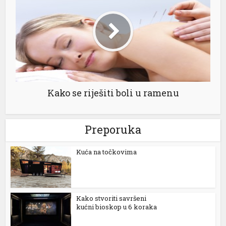
 al
Kako se riješiti boli u ramenu
l
l
Preporuka
l
Kuća na točkovima
l
l
Kako stvoriti savršeni
l
kućni bioskop u 6 koraka
l