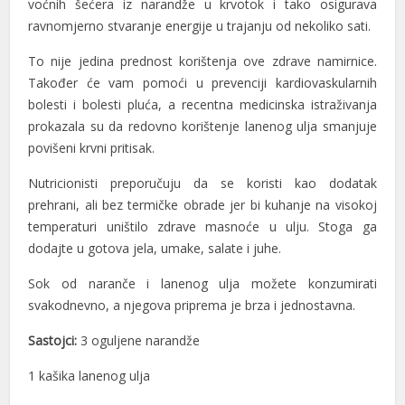
voćnih šećera iz narandže u krvotok i tako osigurava
l
ravnomjerno stvaranje energije u trajanju od nekoliko sati.
l
To nije jedina prednost korištenja ove zdrave namirnice.
l
Također će vam pomoći u prevenciji kardiovaskularnih
bolesti i bolesti pluća, a recentna medicinska istraživanja
 al
prokazala su da redovno korištenje lanenog ulja smanjuje
povišeni krvni pritisak.
 al
Nutricionisti preporučuju da se koristi kao dodatak
l
prehrani, ali bez termičke obrade jer bi kuhanje na visokoj
l
temperaturi uništilo zdrave masnoće u ulju. Stoga ga
dodajte u gotova jela, umake, salate i juhe.
l
Sok od naranče i lanenog ulja možete konzumirati
l
svakodnevno, a njegova priprema je brza i jednostavna.
l
Sastojci:
3 oguljene narandže
l
1 kašika lanenog ulja
l