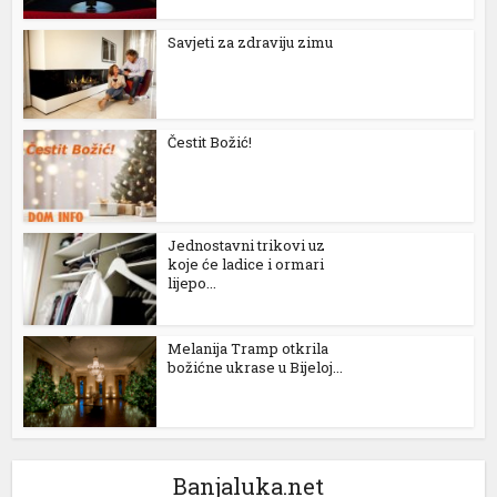
l
Savjeti za zdraviju zimu
l
l
Čestit Božić!
l
l
Jednostavni trikovi uz
koje će ladice i ormari
lijepo...
l
l
Melanija Tramp otkrila
božićne ukrase u Bijeloj...
l
l
l
Banjaluka.net