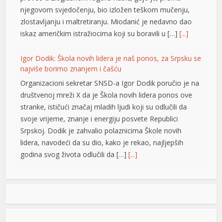
njegovom svjedočenju, bio izložen teškom mučenju,
l
zlostavljanju i maltretiranju. Miodanić je nedavno dao
iskaz američkim istražiocima koji su boravili u […]
[...]
l
l
Igor Dodik: Škola novih lidera je naš ponos, za Srpsku se
najviše borimo znanjem i čašću
l
Organizacioni sekretar SNSD-a Igor Dodik poručio je na
l
društvenoj mreži X da je Škola novih lidera ponos ove
stranke, ističući značaj mladih ljudi koji su odlučili da
at
svoje vrijeme, znanje i energiju posvete Republici
Srpskoj. Dodik je zahvalio polaznicima Škole novih
rt
lidera, navodeći da su dio, kako je rekao, najljepših
godina svog života odlučili da […]
[...]
Jedna zemlja drži gotovo četvrtinu ekonomije EU: Novi
podaci otkrivaju ko vuče kontinent naprijed
t
Vrijednost bruto domaćeg proizvoda (BDP) Evropske
l
unije dostigla je 18,8 biliona evra u 2025. godini, a