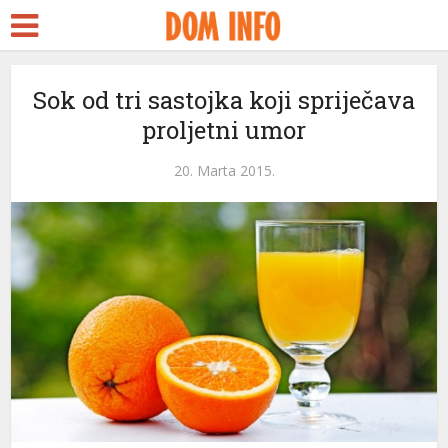
t
Sok od tri sastojka koji spriječava
proljetni umor
l
20. Marta 2015.
l
tleri
l