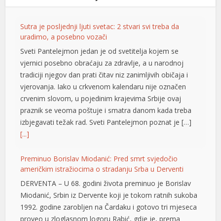
l
Sutra je posljednji ljuti svetac: 2 stvari svi treba da
l
uradimo, a posebno vozači
l
Sveti Pantelejmon jedan je od svetitelja kojem se
vjernici posebno obraćaju za zdravlje, a u narodnoj
l
tradiciji njegov dan prati čitav niz zanimljivih običaja i
l
vjerovanja. Iako u crkvenom kalendaru nije označen
crvenim slovom, u pojedinim krajevima Srbije ovaj
l
praznik se veoma poštuje i smatra danom kada treba
izbjegavati težak rad. Sveti Pantelejmon poznat je […]
 al
[...]
l
Preminuo Borislav Miodanić: Pred smrt svjedočio
l
američkim istražiocima o stradanju Srba u Derventi
l
DERVENTA – U 68. godini života preminuo je Borislav
Miodanić, Srbin iz Dervente koji je tokom ratnih sukoba
l
1992. godine zarobljen na Čardaku i gotovo tri mjeseca
proveo u zloglasnom logoru Rabić, gdje je, prema
l