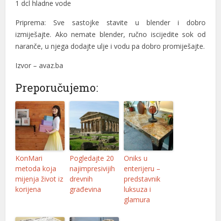
1 dcl hladne vode
l
Priprema: Sve sastojke stavite u blender i dobro
izmiješajte. Ako nemate blender, ručno iscijedite sok od
l
naranče, u njega dodajte ulje i vodu pa dobro promiješajte.
l
Izvor – avaz.ba
l
Preporučujemo:
l
l
l
l
KonMari
Pogledajte 20
Oniks u
metoda koja
najimpresivijih
enterijeru –
l
mijenja život iz
drevnih
predstavnik
korijena
građevina
luksuza i
l
glamura
l