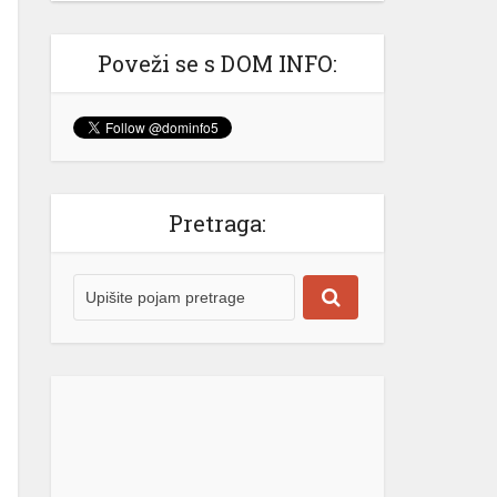
Izašao na scenu: Novak Đoković
zapjevao sa Vladom Georgievom u
Herceg Novom (VIDEO)
Poveži se s DOM INFO:
Srpski teniser Novak Đoković ne
prestaje da oduševljava region!
Najbolji svih vremena je odlučio
ovog ljeta da se odmori u Crnoj
Gori, a svakodnevno stižu snimci koji
nas uvjeravaju da on “nije sa ove
Pretraga:
planete” i da se definitivno izdvaja iz
velike mase poznatih sportista i
ličnosti. @krivokapic00♬ original
sound – Luka Krivokapic Gotovo
niko […]
[...]