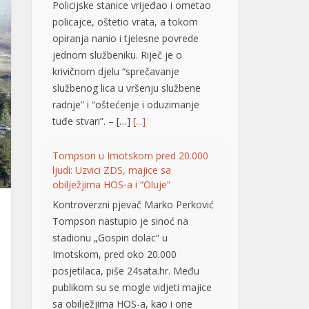
opiranja nanio i tjelesne povrede
jednom službeniku. Riječ je o
krivičnom djelu “sprečavanje
službenog lica u vršenju službene
radnje” i “oštećenje i oduzimanje
tuđe stvari”. – […]
[...]
Tompson u Imotskom pred 20.000
ljudi: Uzvici ZDS, majice sa
obilježjima HOS-a i “Oluje”
Kontroverzni pjevač Marko Perković
Tompson nastupio je sinoć na
stadionu „Gospin dolac“ u
Imotskom, pred oko 20.000
posjetilaca, piše 24sata.hr. Među
publikom su se mogle vidjeti majice
sa obilježjima HOS-a, kao i one
kojima se slavi “Oluja”. Koncert je
počeo pozdravom „Hvaljen Isus i