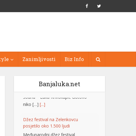
tyle
Zanimljivosti
Biz Info
Banjaluka.net
Džez festival na Zelenkovcu
posjetilo oko 1.500 ljudi
Međunarodni džez festival
“Zelenkovac”, koji je održan na
istoimenom lokalitetu kod Mrkonjić