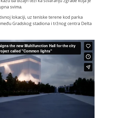
 kažu da dizajn teži ka stvaranju zgrade koja je
tupna svima.
ivnoj lokaciji, uz teniske terene kod parka
zmeđu Gradskog stadiona i tržnog centra Delta