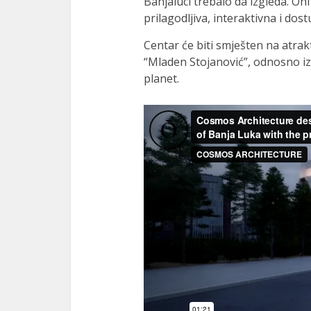
Banjaluci trebalo da izgleda. Oni
prilagodljiva, interaktivna i dos
Centar će biti smješten na atrakt
“Mladen Stojanović”, odnosno i
planet.