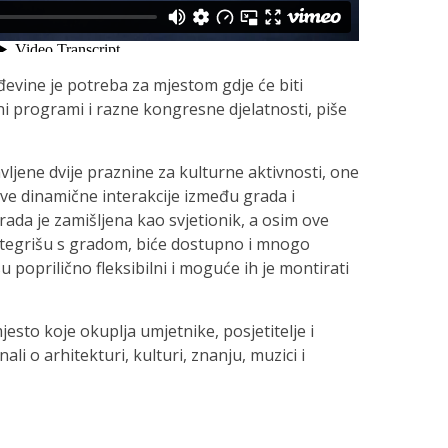
ađevine je potreba za mjestom gdje će biti
ni programi i razne kongresne djelatnosti, piše
vljene dvije praznine za kulturne aktivnosti, one
ove dinamične interakcije između grada i
grada je zamišljena kao svjetionik, a osim ove
ntegrišu s gradom, biće dostupno i mnogo
 poprilično fleksibilni i moguće ih je montirati
esto koje okuplja umjetnike, posjetitelje i
li o arhitekturi, kulturi, znanju, muzici i