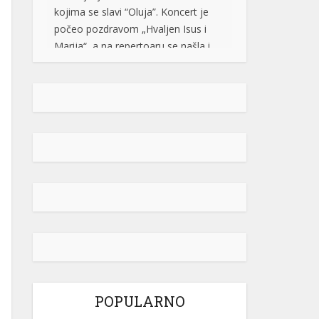
Marija“, a na repertoaru se našla i
pjesma „Bojna Čavoglave“. Na […]
[...]
Gužve na granicama BiH: Duge
kolone na više prelaza, evo gdje se
najduže čeka
Saobraćaj se na većini puteva u
Republici Srpskoj i Federaciji BiH
odvija redovno, a na graničnim
prelazima pojačan je intenzitet
saobraćaja. Duge su kolone vozila u
oba smjera na prelazima Zupci i
Novi Grad, a na izlazu iz zemlje,
duge su kolone putničkih vozila na
graničnim prelazima Izačić, Velika
Kladuša, Gradiška /Gornji Varoš/,
Gradina, Hum […]
[...]
POPULARNO