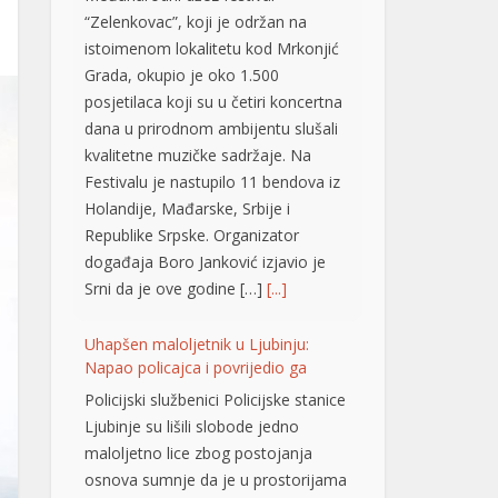
Grada, okupio je oko 1.500
posjetilaca koji su u četiri koncertna
dana u prirodnom ambijentu slušali
kvalitetne muzičke sadržaje. Na
Festivalu je nastupilo 11 bendova iz
Holandije, Mađarske, Srbije i
Republike Srpske. Organizator
događaja Boro Јanković izjavio je
Srni da je ove godine […]
[...]
Uhapšen maloljetnik u Ljubinju:
Napao policajca i povrijedio ga
Policijski službenici Policijske stanice
Ljubinje su lišili slobode jedno
maloljetno lice zbog postojanja
osnova sumnje da je u prostorijama
Policijske stanice vrijeđao i ometao
policajce, oštetio vrata, a tokom