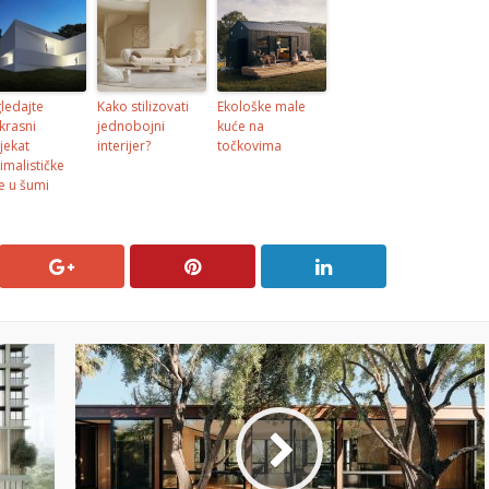
ledajte
Kako stilizovati
Ekološke male
krasni
jednobojni
kuće na
jekat
interijer?
točkovima
imalističke
e u šumi