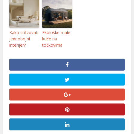
Kako stilizovati
Ekološke male
jednobojni
kuće na
interijer?
točkovima