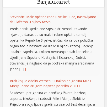
Banjaluka.net
Stevandić: Male opštine rađaju velike ljude, nastavljamo
da ulažemo u njihov razvoj
Predsjednik Ujedinjene Srpske dr Nenad Stevandić
izjavio je danas da su male i rubne opštine temelj
opstanka Republike Srpske, ističući da će ova politička
organizacija nastaviti da ulaže u njihov razvoj i jačanje
lokalnih zajednica. Tokom otvaranja novih kancelarija
Ujedinjene Srpske u Kostajnici i Kozarskoj Dubici,
Stevandić je naglasio da je podrška manjim sredinama
jedan […]
[...]
Brak koji je odolio vremenu: I nakon 65 godina Mile i
t
Marija jedno drugom najveća podrška VIDEO
t
Šezdeset i pet godina zajedničkog života, bezbroj
uspona, iskušenja i radosti. Mile i Marija Škrbić iz
Prijedora svoju ljubav gradili su više od šest decenija, a