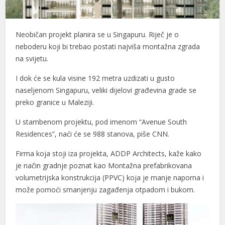
Neobičan projekt planira se u Singapuru. Riječ je o
neboderu koji bi trebao postati najviša montažna zgrada
na svijetu.
I dok će se kula visine 192 metra uzdizati u gusto
naseljenom Singapuru, veliki dijelovi građevina grade se
preko granice u Maleziji.
U stambenom projektu, pod imenom “Avenue South
Residences”, naći će se 988 stanova, piše CNN.
Firma koja stoji iza projekta, ADDP Architects, kaže kako
je način gradnje poznat kao Montažna prefabrikovana
volumetrijska konstrukcija (PPVC) koja je manje naporna i
može pomoći smanjenju zagađenja otpadom i bukom.