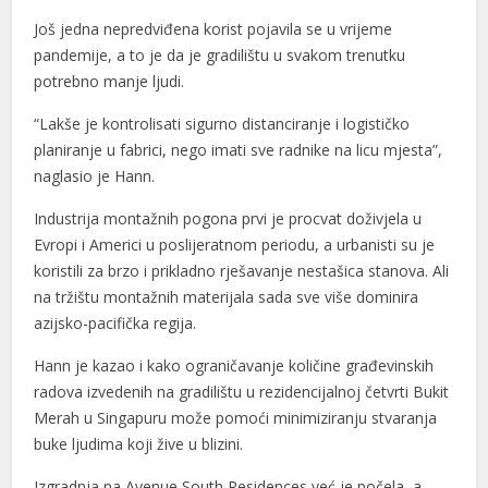
Još jedna nepredviđena korist pojavila se u vrijeme
pandemije, a to je da je gradilištu u svakom trenutku
potrebno manje ljudi.
“Lakše je kontrolisati sigurno distanciranje i logističko
planiranje u fabrici, nego imati sve radnike na licu mjesta”,
naglasio je Hann.
Industrija montažnih pogona prvi je procvat doživjela u
Evropi i Americi u poslijeratnom periodu, a urbanisti su je
koristili za brzo i prikladno rješavanje nestašica stanova. Ali
na tržištu montažnih materijala sada sve više dominira
azijsko-pacifička regija.
Hann je kazao i kako ograničavanje količine građevinskih
radova izvedenih na gradilištu u rezidencijalnoj četvrti Bukit
Merah u Singapuru može pomoći minimiziranju stvaranja
buke ljudima koji žive u blizini.
Izgradnja na Avenue South Residences već je počela, a