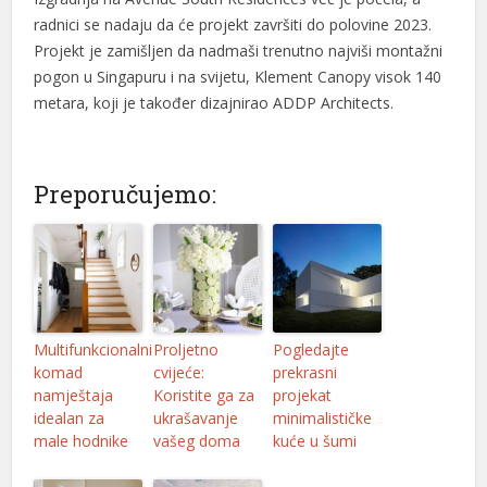
radnici se nadaju da će projekt završiti do polovine 2023.
Projekt je zamišljen da nadmaši trenutno najviši montažni
pogon u Singapuru i na svijetu, Klement Canopy visok 140
metara, koji je također dizajnirao ADDP Architects.
Preporučujemo:
Multifunkcionalni
Proljetno
Pogledajte
komad
cvijeće:
prekrasni
namještaja
Koristite ga za
projekat
idealan za
ukrašavanje
minimalističke
male hodnike
vašeg doma
kuće u šumi