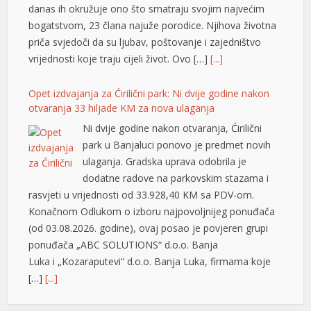
danas ih okružuje ono što smatraju svojim najvećim
bogatstvom, 23 člana najuže porodice. Njihova životna
priča svjedoči da su ljubav, poštovanje i zajedništvo
vrijednosti koje traju cijeli život. Ovo […]
[...]
Opet izdvajanja za Ćirilični park: Ni dvije godine nakon
otvaranja 33 hiljade KM za nova ulaganja
Ni dvije godine nakon otvaranja, Ćirilični
park u Banjaluci ponovo je predmet novih
ulaganja. Gradska uprava odobrila je
dodatne radove na parkovskim stazama i
rasvjeti u vrijednosti od 33.928,40 KM sa PDV-om.
Konačnom Odlukom o izboru najpovoljnijeg ponuđača
(od 03.08.2026. godine), ovaj posao je povjeren grupi
ponuđača „ABC SOLUTIONS“ d.o.o. Banja
Luka i „Kozaraputevi“ d.o.o. Banja Luka, firmama koje
[…]
[...]
iriş