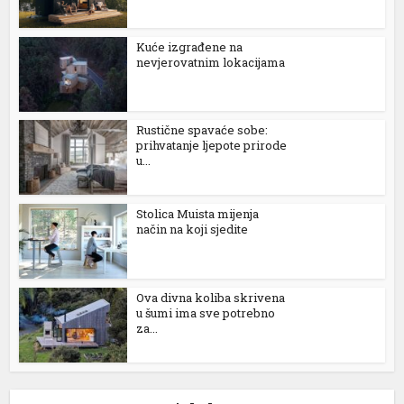
Kuće izgrađene na
nevjerovatnim lokacijama
Rustične spavaće sobe:
prihvatanje ljepote prirode
u...
Stolica Muista mijenja
način na koji sjedite
Ova divna koliba skrivena
u šumi ima sve potrebno
za...
al