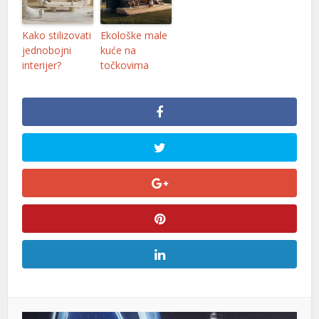
Kako stilizovati
Ekološke male
jednobojni
kuće na
interijer?
točkovima