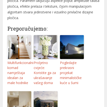
pločica. Parametri uključuju aspekte poput amplitude talasa
pločica, efekte prelaza i teksture, čijom manipulacijom
algoritam stvara jedinstvene i vizuelno privlačne dizajne
pločica.
Preporučujemo:
Multifunkcionalni
Proljetno
Pogledajte
komad
cvijeće:
prekrasni
namještaja
Koristite ga za
projekat
idealan za
ukrašavanje
minimalističke
male hodnike
vašeg doma
kuće u šumi