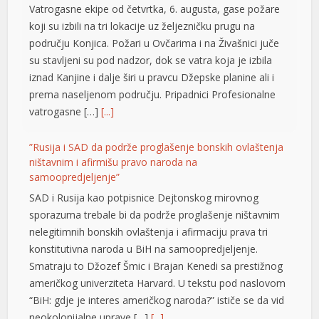
Vatrogasne ekipe od četvrtka, 6. augusta, gase požare
koji su izbili na tri lokacije uz željezničku prugu na
području Konjica. Požari u Ovčarima i na Živašnici juče
su stavljeni su pod nadzor, dok se vatra koja je izbila
iznad Kanjine i dalje širi u pravcu Džepske planine ali i
prema naseljenom području. Pripadnici Profesionalne
vatrogasne […]
[...]
”Rusija i SAD da podrže proglašenje bonskih ovlaštenja
ništavnim i afirmišu pravo naroda na
t
samoopredjeljenje”
SAD i Rusija kao potpisnice Dejtonskog mirovnog
sporazuma trebale bi da podrže proglašenje ništavnim
nelegitimnih bonskih ovlaštenja i afirmaciju prava tri
konstitutivna naroda u BiH na samoopredjeljenje.
Smatraju to Džozef Šmic i Brajan Kenedi sa prestižnog
američkog univerziteta Harvard. U tekstu pod naslovom
“BiH: gdje je interes američkog naroda?” ističe se da vid
neokolonijalne uprave […]
[...]