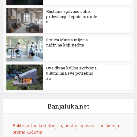
Rustične spavaće sobe:
prihvatanje ljepote prirode
u...
Stolica Muista mijenja
način na koji sjedite
Ova divna koliba skrivena
u šumi ima sve potrebno
l
za...
Banjaluka.net
Bukte požari kod Konjica, postoji opasnost od širenja
prema kućama