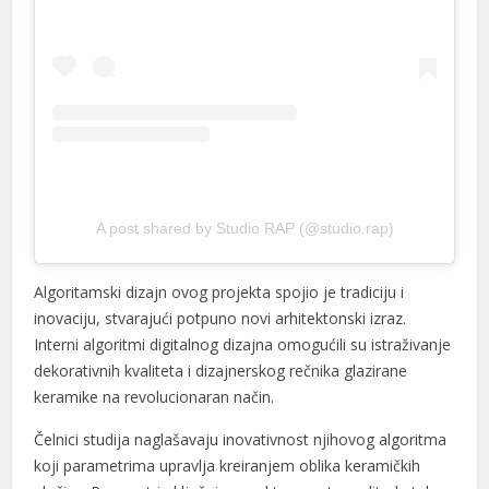
A post shared by Studio RAP (@studio.rap)
Algoritamski dizajn ovog projekta spojio je tradiciju i
inovaciju, stvarajući potpuno novi arhitektonski izraz.
Interni algoritmi digitalnog dizajna omogućili su istraživanje
dekorativnih kvaliteta i dizajnerskog rečnika glazirane
keramike na revolucionaran način.
Čelnici studija naglašavaju inovativnost njihovog algoritma
koji parametrima upravlja kreiranjem oblika keramičkih