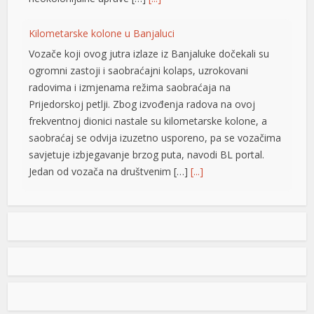
Kilometarske kolone u Banjaluci
Vozače koji ovog jutra izlaze iz Banjaluke dočekali su
ogromni zastoji i saobraćajni kolaps, uzrokovani
radovima i izmjenama režima saobraćaja na
Prijedorskoj petlji. Zbog izvođenja radova na ovoj
frekventnoj dionici nastale su kilometarske kolone, a
saobraćaj se odvija izuzetno usporeno, pa se vozačima
savjetuje izbjegavanje brzog puta, navodi BL portal.
Jedan od vozača na društvenim […]
[...]
Pripremite kišobrane: Nakon vrelog dana stižu pljuskovi i
grmljavina
at
Stanovnike Republike Srpske i Bosne i Hercegovine
danas očekuje još jedan veoma topao ljetni dan, ali će
u poslijepodnevnim i večernjim časovima u pojedinim
krajevima kišobrani ipak biti potrebni. Prije podne
preovladavaće pretežno sunčano vrijeme, dok se sa
u