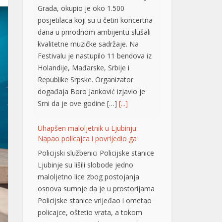
Grada, okupio je oko 1.500
posjetilaca koji su u četiri koncertna
dana u prirodnom ambijentu slušali
kvalitetne muzičke sadržaje. Na
Festivalu je nastupilo 11 bendova iz
Holandije, Mađarske, Srbije i
Republike Srpske. Organizator
događaja Boro Јanković izjavio je
Srni da je ove godine […]
[...]
Uhapšen maloljetnik u Ljubinju:
Napao policajca i povrijedio ga
Policijski službenici Policijske stanice
Ljubinje su lišili slobode jedno
maloljetno lice zbog postojanja
osnova sumnje da je u prostorijama
Policijske stanice vrijeđao i ometao
policajce, oštetio vrata, a tokom