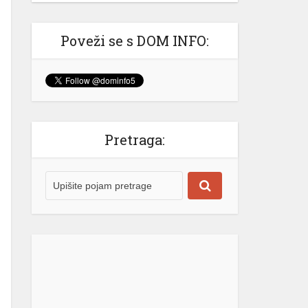
Izašao na scenu: Novak Đoković
zapjevao sa Vladom Georgievom u
Herceg Novom (VIDEO)
Poveži se s DOM INFO:
Srpski teniser Novak Đoković ne
prestaje da oduševljava region!
Najbolji svih vremena je odlučio
ovog ljeta da se odmori u Crnoj
Gori, a svakodnevno stižu snimci koji
nas uvjeravaju da on “nije sa ove
Pretraga:
planete” i da se definitivno izdvaja iz
velike mase poznatih sportista i
ličnosti. @krivokapic00♬ original
sound – Luka Krivokapic Gotovo
niko […]
[...]