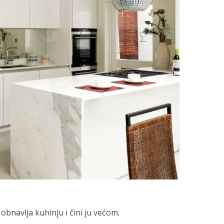
 obnavlja kuhinju i čini ju većom.