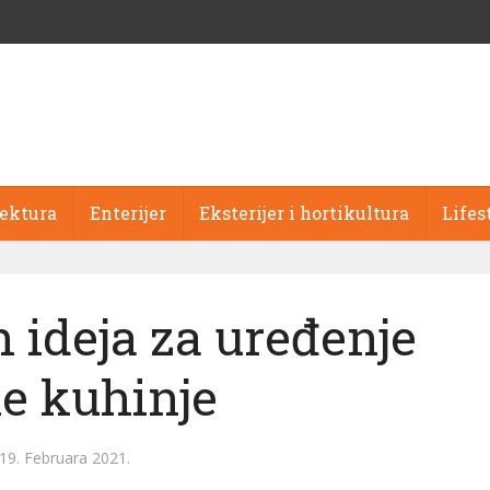
tektura
Enterijer
Eksterijer i hortikultura
Lifes
h ideja za uređenje
e kuhinje
19. Februara 2021.