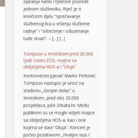
opiranja nanio i tjelesne povrede
jednom službeniku. Riječ je o
krivičnom djelu “sprečavanje
službenog lica u vršenju službene
radnje” i “oštećenje i oduzimanje
tuđe stvari”. – […]
[...]
Tompson u Imotskom pred 20.000
ljudi: Uzvici ZDS, majice sa
obilježjima HOS-a i “Oluje”
Kontroverzni pjevač Marko Perković
Tompson nastupio je sinoć na
stadionu „Gospin dolac“ u
Imotskom, pred oko 20.000
posjetilaca, piše 24sata.hr. Među
publikom su se mogle vidjeti majice
sa obilježjima HOS-a, kao i one
kojima se slavi “Oluja”. Koncert je
počeo pozdravom „Hvaljen Isus i