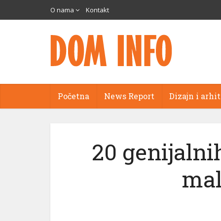
O nama
Kontakt
Početna
News Report
Dizajn i arhi
20 genijalni
mal