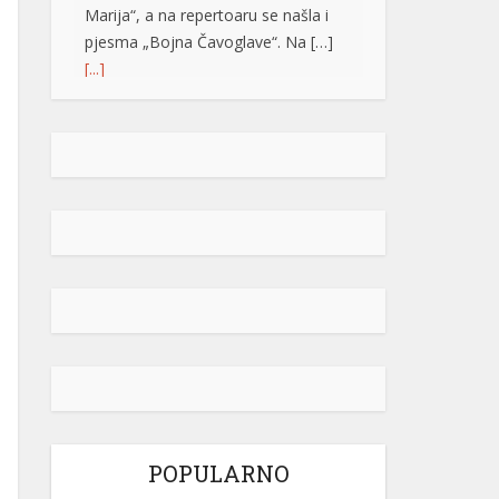
Marija“, a na repertoaru se našla i
pjesma „Bojna Čavoglave“. Na […]
[...]
Gužve na granicama BiH: Duge
kolone na više prelaza, evo gdje se
najduže čeka
Saobraćaj se na većini puteva u
Republici Srpskoj i Federaciji BiH
odvija redovno, a na graničnim
prelazima pojačan je intenzitet
saobraćaja. Duge su kolone vozila u
oba smjera na prelazima Zupci i
Novi Grad, a na izlazu iz zemlje,
duge su kolone putničkih vozila na
graničnim prelazima Izačić, Velika
Kladuša, Gradiška /Gornji Varoš/,
Gradina, Hum […]
[...]
POPULARNO