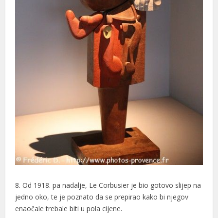
8. Od 1918. pa nadalje, Le Corbusier je bio gotovo slijep na
jedno oko, te je poznato da se prepirao kako bi njegov
enaočale trebale biti u pola cijene.