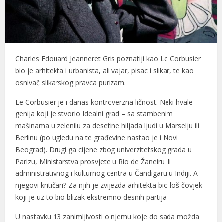
Charles Edouard Jeanneret Gris poznatiji kao Le Corbusier
bio je arhitekta i urbanista, ali vajar, pisac i slikar, te kao
osnivač slikarskog pravca purizam.
Le Corbusier je i danas kontroverzna ličnost. Neki hvale
genija koji je stvorio Idealni grad – sa stambenim
mašinama u zelenilu za desetine hiljada ljudi u Marselju ili
Berlinu (po ugledu na te građevine nastao je i Novi
Beograd). Drugi ga cijene zbog univerzitetskog grada u
Parizu, Ministarstva prosvjete u Rio de Žaneiru ili
administrativnog i kulturnog centra u Čandigaru u Indiji. A
njegovi kritičari? Za njih je zvijezda arhitekta bio loš čovjek
koji je uz to bio blizak ekstremno desnih partija.
U nastavku 13 zanimljivosti o njemu koje do sada možda