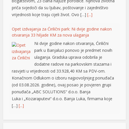
bogatstvom, 23 člana najuže porodice. Njihova životna
priča svjedoči da su ljubav, poštovanje i zajedništvo
vrijednosti koje traju cijeli život. Ovo […]
[...]
Opet izdvajanja za Ćirilični park: Ni dvije godine nakon
otvaranja 33 hiljade KM za nova ulaganja
Ni dvije godine nakon otvaranja, Ćirilični
park u Banjaluci ponovo je predmet novih
ulaganja. Gradska uprava odobrila je
dodatne radove na parkovskim stazama i
rasvjeti u vrijednosti od 33.928,40 KM sa PDV-om.
Konačnom Odlukom o izboru najpovoljnijeg ponuđača
(od 03.08.2026. godine), ovaj posao je povjeren grupi
ponuđača „ABC SOLUTIONS“ d.o.o. Banja
Luka i „Kozaraputevi“ d.o.o. Banja Luka, firmama koje
[…]
[...]
büyüsü
Preminuo Drago Galić: Euroherc se oprašta od jednog
od svojih osnivača