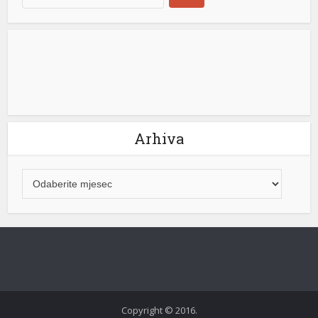
električne energije za građane Republike Srpske neće
mijenjati. “Naš cilj ostaje jasan – potpuna […]
[...]
Arhiva
Copyright © 2016.