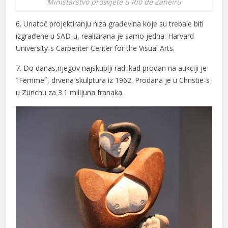
Ministarstvo prosvjete u Rio de Žaneiru
6. Unatoč projektiranju niza građevina koje su trebale biti
izgrađene u SAD-u, realizirana je samo jedna: Harvard
University-s Carpenter Center for the Visual Arts.
7. Do danas,njegov najskuplji rad ikad prodan na aukciji je
˝Femme˝, drvena skulptura iz 1962. Prodana je u Christie-s
u Zürichu za 3.1 milijuna franaka.