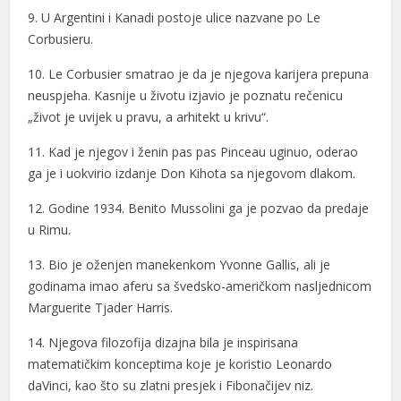
9. U Argentini i Kanadi postoje ulice nazvane po Le
Corbusieru.
10. Le Corbusier smatrao je da je njegova karijera prepuna
neuspjeha. Kasnije u životu izjavio je poznatu rečenicu
„život je uvijek u pravu, a arhitekt u krivu“.
11. Kad je njegov i ženin pas pas Pinceau uginuo, oderao
ga je i uokvirio izdanje Don Kihota sa njegovom dlakom.
12. Godine 1934. Benito Mussolini ga je pozvao da predaje
u Rimu.
13. Bio je oženjen manekenkom Yvonne Gallis, ali je
godinama imao aferu sa švedsko-američkom nasljednicom
Marguerite Tjader Harris.
14. Njegova filozofija dizajna bila je inspirisana
matematičkim konceptima koje je koristio Leonardo
daVinci, kao što su zlatni presjek i Fibonačijev niz.