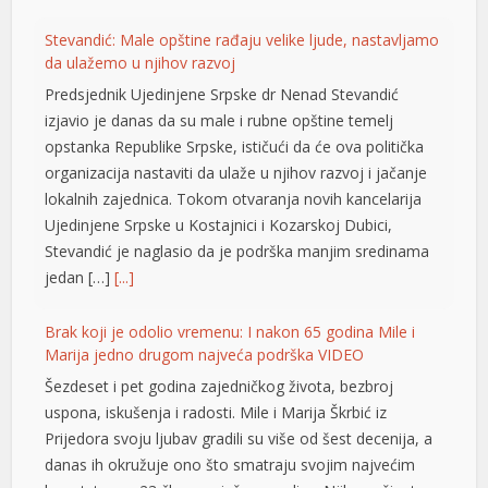
Stevandić: Male opštine rađaju velike ljude, nastavljamo
da ulažemo u njihov razvoj
Predsjednik Ujedinjene Srpske dr Nenad Stevandić
izjavio je danas da su male i rubne opštine temelj
opstanka Republike Srpske, ističući da će ova politička
organizacija nastaviti da ulaže u njihov razvoj i jačanje
lokalnih zajednica. Tokom otvaranja novih kancelarija
Ujedinjene Srpske u Kostajnici i Kozarskoj Dubici,
Stevandić je naglasio da je podrška manjim sredinama
jedan […]
[...]
Brak koji je odolio vremenu: I nakon 65 godina Mile i
Marija jedno drugom najveća podrška VIDEO
Šezdeset i pet godina zajedničkog života, bezbroj
tener
uspona, iskušenja i radosti. Mile i Marija Škrbić iz
Prijedora svoju ljubav gradili su više od šest decenija, a
danas ih okružuje ono što smatraju svojim najvećim