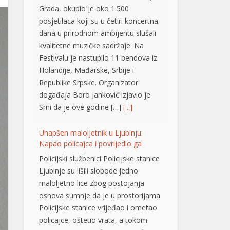
Grada, okupio je oko 1.500
posjetilaca koji su u četiri koncertna
dana u prirodnom ambijentu slušali
kvalitetne muzičke sadržaje. Na
Festivalu je nastupilo 11 bendova iz
Holandije, Mađarske, Srbije i
Republike Srpske. Organizator
događaja Boro Јanković izjavio je
Srni da je ove godine […]
[...]
Uhapšen maloljetnik u Ljubinju:
Napao policajca i povrijedio ga
Policijski službenici Policijske stanice
Ljubinje su lišili slobode jedno
maloljetno lice zbog postojanja
osnova sumnje da je u prostorijama
Policijske stanice vrijeđao i ometao
policajce, oštetio vrata, a tokom