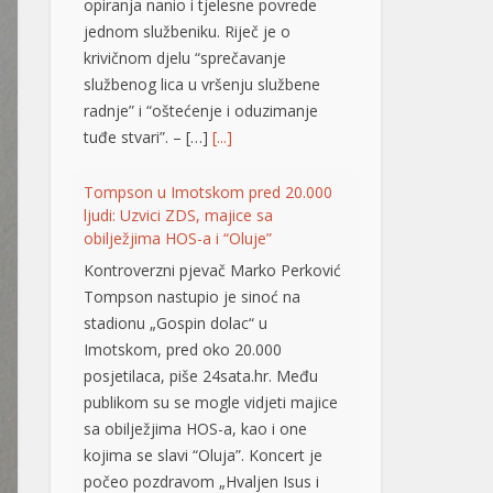
opiranja nanio i tjelesne povrede
jednom službeniku. Riječ je o
krivičnom djelu “sprečavanje
službenog lica u vršenju službene
radnje” i “oštećenje i oduzimanje
tuđe stvari”. – […]
[...]
Tompson u Imotskom pred 20.000
ljudi: Uzvici ZDS, majice sa
obilježjima HOS-a i “Oluje”
Kontroverzni pjevač Marko Perković
Tompson nastupio je sinoć na
stadionu „Gospin dolac“ u
Imotskom, pred oko 20.000
posjetilaca, piše 24sata.hr. Među
publikom su se mogle vidjeti majice
sa obilježjima HOS-a, kao i one
kojima se slavi “Oluja”. Koncert je
počeo pozdravom „Hvaljen Isus i