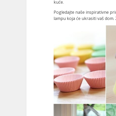
kuće.
link panel
Pogledajte naše inspirativne pri
link panel
lampu koja će ukrasiti vaš dom. 
minati
klink
link Panel
klink
link Panel
al oku
link Panel
link Panel
link panel
al Oku