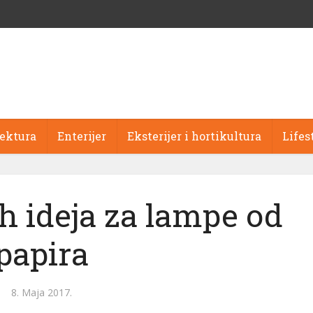
tektura
Enterijer
Eksterijer i hortikultura
Lifes
ih ideja za lampe od
papira
8. Maja 2017.