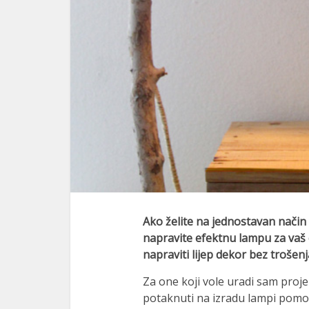
link panel
link panel
link panel
link panel
link panel
link panel
link panel
link panel
Ako želite na jednostavan način 
napravite efektnu lampu za vaš
link panel
napraviti lijep dekor bez trošenj
link panel
Za one koji vole uradi sam proje
link panel
potaknuti na izradu lampi pomoć