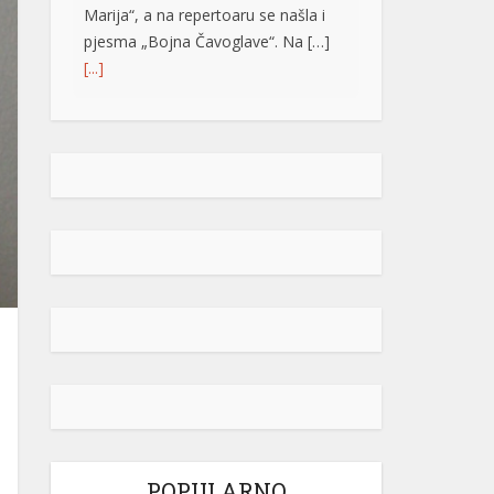
Marija“, a na repertoaru se našla i
pjesma „Bojna Čavoglave“. Na […]
[...]
Gužve na granicama BiH: Duge
kolone na više prelaza, evo gdje se
najduže čeka
Saobraćaj se na većini puteva u
Republici Srpskoj i Federaciji BiH
odvija redovno, a na graničnim
prelazima pojačan je intenzitet
saobraćaja. Duge su kolone vozila u
oba smjera na prelazima Zupci i
Novi Grad, a na izlazu iz zemlje,
duge su kolone putničkih vozila na
graničnim prelazima Izačić, Velika
Kladuša, Gradiška /Gornji Varoš/,
Gradina, Hum […]
[...]
POPULARNO