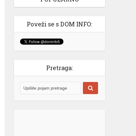
Izašao na scenu: Novak Đoković
zapjevao sa Vladom Georgievom u
Herceg Novom (VIDEO)
Poveži se s DOM INFO:
Srpski teniser Novak Đoković ne
prestaje da oduševljava region!
Najbolji svih vremena je odlučio
ovog ljeta da se odmori u Crnoj
Gori, a svakodnevno stižu snimci koji
nas uvjeravaju da on “nije sa ove
Pretraga:
planete” i da se definitivno izdvaja iz
velike mase poznatih sportista i
ličnosti. @krivokapic00♬ original
sound – Luka Krivokapic Gotovo
niko […]
[...]