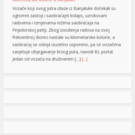
Vozače koji ovog jutra izlaze iz Banjaluke dočekali su
el
ogromni zastoji i saobraćajni kolaps, uzrokovani
el
radovima i izmjenama režima saobraćaja na
Prijedorskoj petlji. Zbog izvođenja radova na ovoj
el
frekventnoj dionici nastale su kilometarske kolone, a
saobraćaj se odvija izuzetno usporeno, pa se vozačima
el
savjetuje izbjegavanje brzog puta, navodi BL portal.
el
Jedan od vozača na društvenim […]
[...]
kat
Pripremite kišobrane: Nakon vrelog dana stižu pljuskovi i
grmljavina
ort
Stanovnike Republike Srpske i Bosne i Hercegovine
danas očekuje još jedan veoma topao ljetni dan, ali će
u poslijepodnevnim i večernjim časovima u pojedinim
krajevima kišobrani ipak biti potrebni. Prije podne
t
preovladavaće pretežno sunčano vrijeme, dok se sa
razvojem oblačnosti kasnije tokom dana lokalno
el
očekuju pljuskovi praćeni grmljavinom. Duvaće slab do