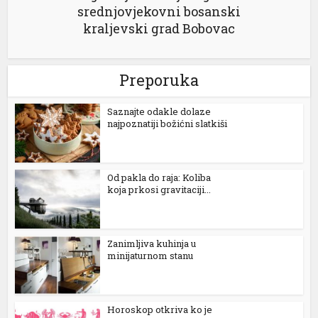
srednjovjekovni bosanski
kraljevski grad Bobovac
Preporuka
Saznajte odakle dolaze
n al
najpoznatiji božićni slatkiši
el
el
Od pakla do raja: Koliba
koja prkosi gravitaciji...
el
el
Zanimljiva kuhinja u
minijaturnom stanu
el
el
Horoskop otkriva ko je
el