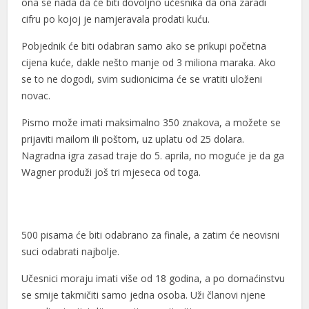
ona se nada da će biti dovoljno učesnika da ona zaradi
el
cifru po kojoj je namjeravala prodati kuću.
el
Pobjednik će biti odabran samo ako se prikupi početna
el
cijena kuće, dakle nešto manje od 3 miliona maraka. Ako
se to ne dogodi, svim sudionicima će se vratiti uloženi
n al
novac.
n al
Pismo može imati maksimalno 350 znakova, a možete se
prijaviti mailom ili poštom, uz uplatu od 25 dolara.
el
Nagradna igra zasad traje do 5. aprila, no moguće je da ga
el
Wagner produži još tri mjeseca od toga.
el
el
500 pisama će biti odabrano za finale, a zatim će neovisni
el
suci odabrati najbolje.
el
Učesnici moraju imati više od 18 godina, a po domaćinstvu
se smije takmičiti samo jedna osoba. Uži članovi njene
el