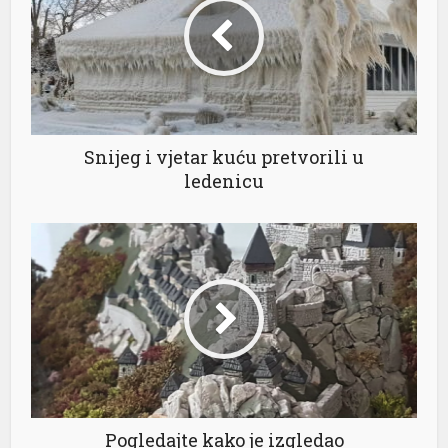
el
el
el
Snijeg i vjetar kuću pretvorili u
ledenicu
el
el
el
Pogledajte kako je izgledao