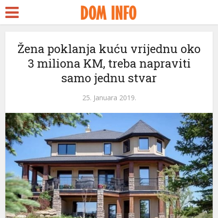
t
Žena poklanja kuću vrijednu oko
3 miliona KM, treba napraviti
s
samo jednu stvar
el
25. Januara 2019.
el
tleri
el