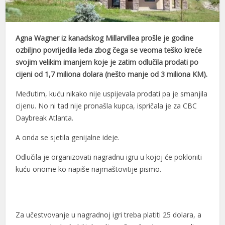
el
el
Agna Wagner iz kanadskog Millarvillea prošle je godine
ozbiljno povrijedila leđa zbog čega se veoma teško kreće
el
svojim velikim imanjem koje je zatim odlučila prodati po
cijeni od 1,7 miliona dolara (nešto manje od 3 miliona KM).
el
Međutim, kuću nikako nije uspijevala prodati pa je smanjila
el
cijenu. No ni tad nije pronašla kupca, ispričala je za CBC
el
Daybreak Atlanta.
el
A onda se sjetila genijalne ideje.
el
Odlučila je organizovati nagradnu igru u kojoj će pokloniti
kuću onome ko napiše najmaštovitije pismo.
el
el
el
Za učestvovanje u nagradnoj igri treba platiti 25 dolara, a