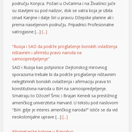
području Konjica. Požari u Ovčarima i na Živašnici juče
el
su stavljeni su pod nadzor, dok se vatra koja je izbila
el
iznad Kanjine i dalje širi u pravcu Džepske planine ali i
prema naseljenom području. Pripadnici Profesionalne
el
vatrogasne […]
[...]
el
”Rusija i SAD da podrže proglašenje bonskih ovlaštenja
el
ništavnim i afirmišu pravo naroda na
samoopredjeljenje”
el
SAD i Rusija kao potpisnice Dejtonskog mirovnog
n al
sporazuma trebale bi da podrže proglašenje ništavnim
nelegitimnih bonskih ovlaštenja i afirmaciju prava tri
el
konstitutivna naroda u BiH na samoopredjeljenje.
Smatraju to Džozef Šmic i Brajan Kenedi sa prestižnog
el
američkog univerziteta Harvard. U tekstu pod naslovom
el
“BiH: gdje je interes američkog naroda?” ističe se da vid
neokolonijalne uprave […]
[...]
el
el
Kilometarske kolone u Banjaluci