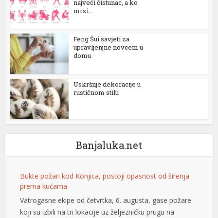
najveći čistunac, a ko
mrzi...
el
el
Feng Šui savjeti za
upravljenjne novcem u
el
domu
el
Uskršnje dekoracije u
el
rustičnom stilu
el
Banjaluka.net
el
el
Bukte požari kod Konjica, postoji opasnost od širenja
prema kućama
el
Vatrogasne ekipe od četvrtka, 6. augusta, gase požare
el
koji su izbili na tri lokacije uz željezničku prugu na