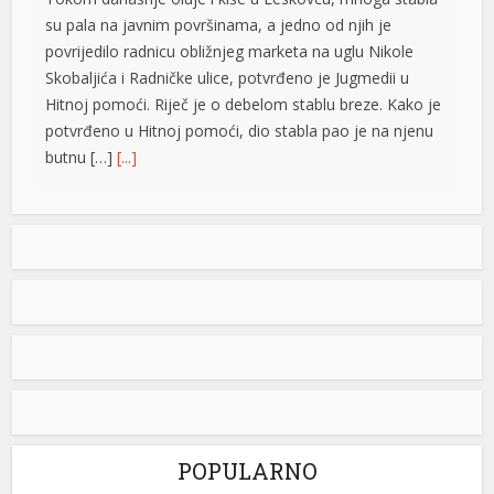
su pala na javnim površinama, a jedno od njih je
u
povrijedilo radnicu obližnjeg marketa na uglu Nikole
Skobaljića i Radničke ulice, potvrđeno je Jugmedii u
u
Hitnoj pomoći. Riječ je o debelom stablu breze. Kako je
potvrđeno u Hitnoj pomoći, dio stabla pao je na njenu
butnu […]
[...]
Snimak s Jadrana izazvao bijes javnosti: Muškarac džet
skijem ometao avione koji su gasili požar
Snimak s Kraljičine plaže u Ninu izazvao je
brojne reakcije nakon što je zabilježeno
kako osoba na džet skiju prilazi
protivpožarnim avionima koji su uzimali
vodu za gašenje požara. Poznati hrvatski preduzetnik
Davorin Stetner objavio je snimak na društvenim
mrežama uz tvrdnju da je ponašanje osobe na džet
skiju bilo izuzetno opasno, navodeći da je […]
[...]
POPULARNO