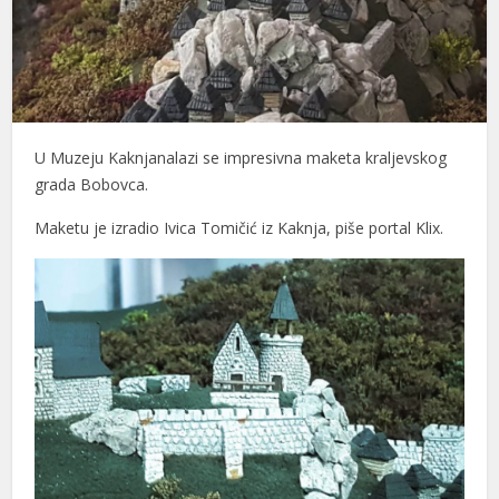
U Muzeju Kaknjanalazi se impresivna maketa kraljevskog
grada Bobovca.
Maketu je izradio Ivica Tomičić iz Kaknja, piše portal Klix.