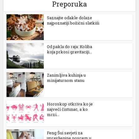
Preporuka
Saznajte odakle dolaze
najpoznatiji božićni slatkiši
Od pakla do raja: Koliba
koja prkosi gravitaciji...
Zanimljiva kuhinja u
minijaturnom stanu
Horoskop otkriva ko je
najveći čistunac, a ko
mrzi...
Feng Šui savjeti za
upravljenjne novcem u