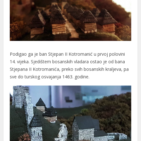
Podigao ga je ban Stjepan II Kotromanić u prvoj polovini
14. vijeka. Sjedištem bosanskih vladara ostao je od bana
Stjepana II Kotromanića, preko svih bosanskih kraljeva, pa
sve do turskog osvajanja 1463. godine.