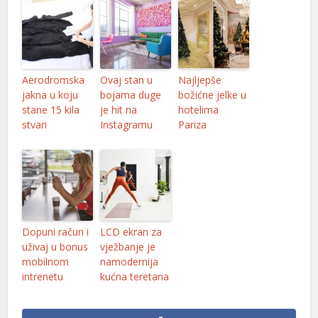
Aerodromska
Ovaj stan u
Najljepše
jakna u koju
bojama duge
božićne jelke u
stane 15 kila
je hit na
hotelima
stvari
Instagramu
Pariza
Dopuni račun i
LCD ekran za
uživaj u bonus
vježbanje je
mobilnom
namodernija
intrenetu
kućna teretana