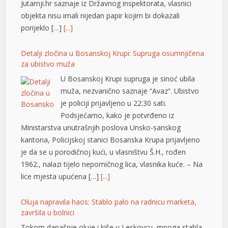
Jutarnji.hr saznaje iz Državnog inspektorata, vlasnici
objekta nisu imali nijedan papir kojim bi dokazali
porijeklo […]
[...]
Detalji zločina u Bosanskoj Krupi: Supruga osumnjičena
za ubistvo muža
U Bosanskoj Krupi supruga je sinoć ubila
muža, nezvanično saznaje “Avaz“. Ubistvo
je policiji prijavljeno u 22:30 sati.
Podsjećamo, kako je potvrđeno iz
Ministarstva unutrašnjih poslova Unsko-sanskog
kantona, Policijskoj stanici Bosanska Krupa prijavljeno
je da se u porodičnoj kući, u vlasništvu Š.H., rođen
1962., nalazi tijelo nepomičnog lica, vlasnika kuće. – Na
lice mjesta upućena […]
[...]
Oluja napravila haos: Stablo palo na radnicu marketa,
u
završila u bolnici
u
Tokom današnje oluje i kiše u Leskovcu, mnoga stabla