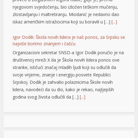
nk panel
njegovom svjedočenju, bio izložen teškom mučenju,
zlostavljanju i maltretiranju. Miodanić je nedavno dao
nk panel
iskaz američkim istražiocima koji su boravili u […]
[...]
nk panel
Igor Dodik: Škola novih lidera je naš ponos, za Srpsku se
nk panel
najviše borimo znanjem i čašću
Organizacioni sekretar SNSD-a Igor Dodik poručio je na
nk panel
društvenoj mreži X da je Škola novih lidera ponos ove
nk panel
stranke, ističući značaj mladih ljudi koji su odlučili da
svoje vrijeme, znanje i energiju posvete Republici
nk satın al
Srpskoj. Dodik je zahvalio polaznicima Škole novih
nk Panel
lidera, navodeći da su dio, kako je rekao, najljepših
godina svog života odlučili da […]
[...]
nk Panel
Jedna zemlja drži gotovo četvrtinu ekonomije EU: Novi
nk Panel
podaci otkrivaju ko vuče kontinent naprijed
nk Panel
Vrijednost bruto domaćeg proizvoda (BDP) Evropske
unije dostigla je 18,8 biliona evra u 2025. godini, a
nk Panel