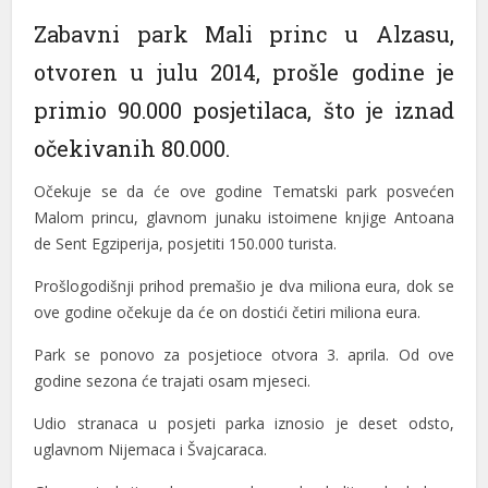
Zabavni park Mali princ u Alzasu,
nk panel
otvoren u julu 2014, prošle godine je
nk panel
primio 90.000 posjetilaca, što je iznad
nk panel
očekivanih 80.000.
nk panel
Očekuje se da će ove godine Tematski park posvećen
nk panel
Malom princu, glavnom junaku istoimene knjige Antoana
de Sent Egziperija, posjetiti 150.000 turista.
nk panel
Prošlogodišnji prihod premašio je dva miliona eura, dok se
nk panel
ove godine očekuje da će on dostići četiri miliona eura.
nk panel
Park se ponovo za posjetioce otvora 3. aprila. Od ove
nk panel
godine sezona će trajati osam mjeseci.
nk panel
Udio stranaca u posjeti parka iznosio je deset odsto,
uglavnom Nijemaca i Švajcaraca.
nk panel