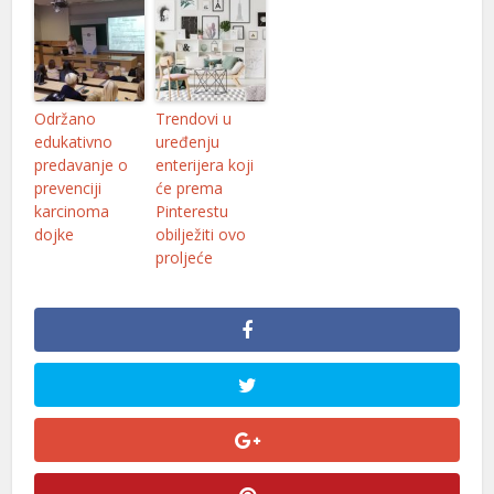
nk panel
nk panel
Održano
Trendovi u
nk panel
edukativno
uređenju
predavanje o
enterijera koji
nk panel
prevenciji
će prema
nk panel
karcinoma
Pinterestu
dojke
obilježiti ovo
nk panel
proljeće
nk panel
nk panel
nk panel
nk panel
nk panel