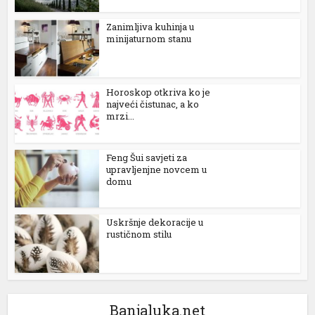
nk
Zanimljiva kuhinja u
acklink
minijaturnom stanu
nk
Horoskop otkriva ko je
nk
najveći čistunac, a ko
mrzi...
nk satın al
nk panel
Feng Šui savjeti za
upravljenjne novcem u
nk panel
domu
nk panel
Uskršnje dekoracije u
nk panel
rustičnom stilu
nk panel
nk panel
Banjaluka.net
nk panel