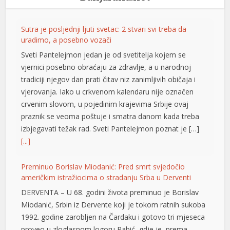
nk panel
Sutra je posljednji ljuti svetac: 2 stvari svi treba da
nk panel
uradimo, a posebno vozači
Sveti Pantelejmon jedan je od svetitelja kojem se
nk panel
vjernici posebno obraćaju za zdravlje, a u narodnoj
nk panel
tradiciji njegov dan prati čitav niz zanimljivih običaja i
vjerovanja. Iako u crkvenom kalendaru nije označen
nk panel
crvenim slovom, u pojedinim krajevima Srbije ovaj
praznik se veoma poštuje i smatra danom kada treba
nk
izbjegavati težak rad. Sveti Pantelejmon poznat je […]
nk panel
[...]
nk panel
Preminuo Borislav Miodanić: Pred smrt svjedočio
američkim istražiocima o stradanju Srba u Derventi
nk panel
DERVENTA – U 68. godini života preminuo je Borislav
nk panel
Miodanić, Srbin iz Dervente koji je tokom ratnih sukoba
1992. godine zarobljen na Čardaku i gotovo tri mjeseca
nk panel
proveo u zloglasnom logoru Rabić, gdje je, prema