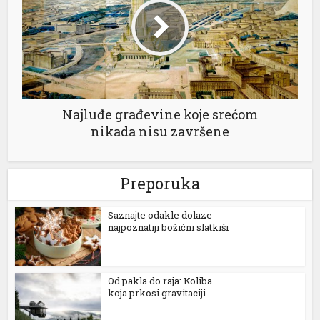
nk
nk panel
nk panel
nk panel
Najluđe građevine koje srećom
nikada nisu završene
nk Panel
nk
Preporuka
nk
Saznajte odakle dolaze
nk
najpoznatiji božićni slatkiši
nk panel
nk panel
Od pakla do raja: Koliba
koja prkosi gravitaciji...
nk