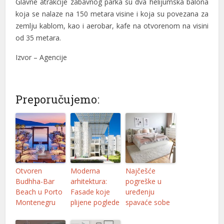
Glavne atrakcije zabavnog parka su dva helijumska balona
nk panel
koja se nalaze na 150 metara visine i koja su povezana za
zemlju kablom, kao i aerobar, kafe na otvorenom na visini
nk panel
od 35 metara.
nk panel
Izvor – Agencije
nk satın al
nk satın al
Preporučujemo:
nk panel
nk panel
nk panel
nk panel
Otvoren
Moderna
Najčešće
Budhha-Bar
arhitektura:
pogreške u
nk panel
Beach u Porto
Fasade koje
uređenju
nk panel
Montenegru
plijene poglede
spavaće sobe
nk panel