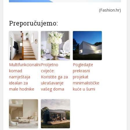
(Fashion.hr)
Preporučujemo:
Multifunkcionalni
Proljetno
Pogledajte
komad
cvijeće:
prekrasni
namještaja
Koristite ga za
projekat
idealan za
ukrašavanje
minimalističke
male hodnike
vašeg doma
kuće u šumi