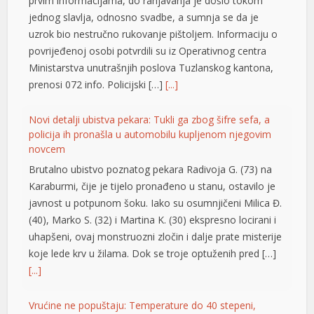
prvim informacijama, do ranjavanja je došlo tokom
jednog slavlja, odnosno svadbe, a sumnja se da je
uzrok bio nestručno rukovanje pištoljem. Informaciju o
povrijeđenoj osobi potvrdili su iz Operativnog centra
Ministarstva unutrašnjih poslova Tuzlanskog kantona,
prenosi 072 info. Policijski […]
[...]
Novi detalji ubistva pekara: Tukli ga zbog šifre sefa, a
policija ih pronašla u automobilu kupljenom njegovim
ener
novcem
Brutalno ubistvo poznatog pekara Radivoja G. (73) na
Karaburmi, čije je tijelo pronađeno u stanu, ostavilo je
javnost u potpunom šoku. Iako su osumnjičeni Milica Đ.
(40), Marko S. (32) i Martina K. (30) ekspresno locirani i
uhapšeni, ovaj monstruozni zločin i dalje prate misterije
koje lede krv u žilama. Dok se troje optuženih pred […]
[...]
Vrućine ne popuštaju: Temperature do 40 stepeni,