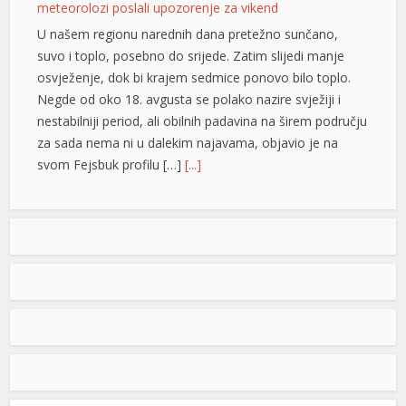
meteorolozi poslali upozorenje za vikend
U našem regionu narednih dana pretežno sunčano,
suvo i toplo, posebno do srijede. Zatim slijedi manje
osvježenje, dok bi krajem sedmice ponovo bilo toplo.
Negde od oko 18. avgusta se polako nazire svježiji i
nestabilniji period, ali obilnih padavina na širem području
za sada nema ni u dalekim najavama, objavio je na
svom Fejsbuk profilu […]
[...]
yüsü
Nolan ima novi rekord: “Odiseja” zaradila više od
milijardu dolara
“Odiseja” je postala film sa najvećom zaradom u karijeri
reditelja Kristofera Nolana, ostvarivši više od milijardu
američkih dolara na svjetskim bioskopskim blagajnama
za manje od mjesec dana nakon premijere. Hit-film, koji
je premijerno prikazan 17. jula, adaptacija je
Homerovog antičkog grčkog epa i prati Meta Dejмona u
ulozi Odiseja, grčkog kralja Itake, na njegovom