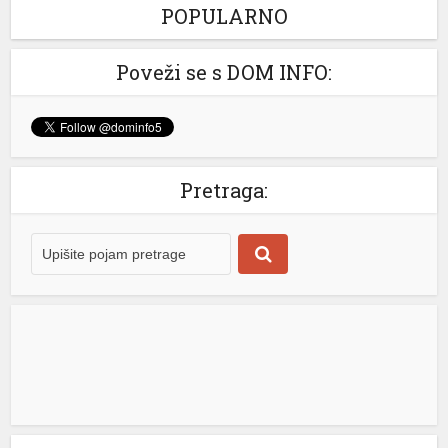
opasnom […]
[...]
POPULARNO
Gdje su nestali biciklisti? Banjalučki “BL Bike” bilježi pad
Poveži se s DOM INFO:
Sistem javnih bicikala “BL Bike” ove godine bilježi
znatno manje korištenje nego lani. Evidentirano svega
20 najmova Do sada je evidentirano svega 20 najmova,
dok ih je u istom periodu prošle godine bilo 105. Prema
podacima nadležnih, sistem trenutno ima 20 aktivnih
Pretraga:
korisnika, što je približno isti broj kao i u istom periodu
prošle godine. […]
[...]