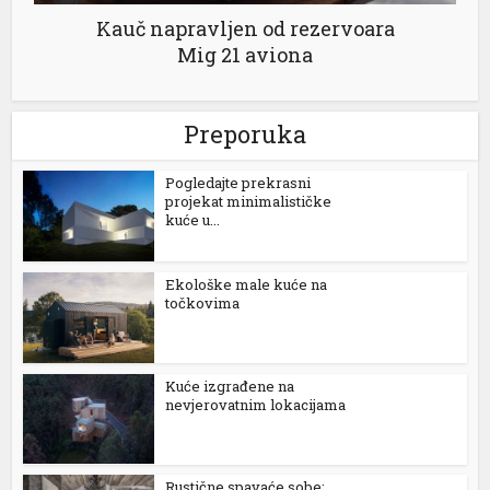
Kauč napravljen od rezervoara
Mig 21 aviona
Preporuka
Pogledajte prekrasni
projekat minimalističke
kuće u...
Ekološke male kuće na
točkovima
Kuće izgrađene na
nevjerovatnim lokacijama
Rustične spavaće sobe: