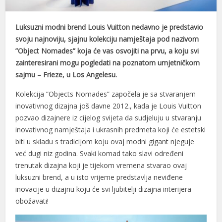
Luksuzni modni brend Louis Vuitton nedavno je predstavio
svoju najnoviju, sjajnu kolekciju namještaja pod nazivom
”Object Nomades” koja će vas osvojiti na prvu, a koju svi
zainteresirani mogu pogledati na poznatom umjetničkom
sajmu – Frieze, u Los Angelesu.
Kolekcija ”Objects Nomades” započela je sa stvaranjem
inovativnog dizajna još davne 2012., kada je Louis Vuitton
pozvao dizajnere iz cijelog svijeta da sudjeluju u stvaranju
inovativnog namještaja i ukrasnih predmeta koji će estetski
biti u skladu s tradicijom koju ovaj modni gigant njeguje
već dugi niz godina. Svaki komad tako slavi određeni
trenutak dizajna koji je tijekom vremena stvarao ovaj
luksuzni brend, a u isto vrijeme predstavlja neviđene
inovacije u dizajnu koju će svi ljubitelji dizajna interijera
obožavati!