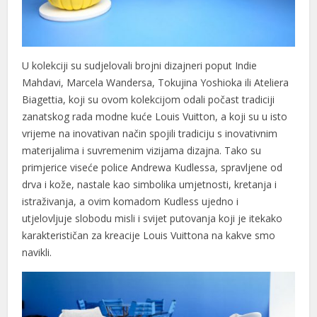
U kolekciji su sudjelovali brojni dizajneri poput Indie
Mahdavi, Marcela Wandersa, Tokujina Yoshioka ili Ateliera
Biagettia, koji su ovom kolekcijom odali počast tradiciji
zanatskog rada modne kuće Louis Vuitton, a koji su u isto
vrijeme na inovativan način spojili tradiciju s inovativnim
materijalima i suvremenim vizijama dizajna. Tako su
primjerice viseće police Andrewa Kudlessa, spravljene od
drva i kože, nastale kao simbolika umjetnosti, kretanja i
istraživanja, a ovim komadom Kudless ujedno i
utjelovljuje slobodu misli i svijet putovanja koji je itekako
karakterističan za kreacije Louis Vuittona na kakve smo
navikli.