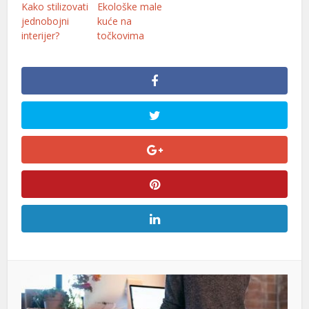
Kako stilizovati
Ekološke male
jednobojni
kuće na
interijer?
točkovima