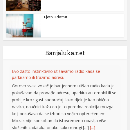
Ljeto u domu
Banjaluka.net
Evo zašto instinktivno utišavamo radio kada se
al
parkiramo ili tražimo adresu
Gotovo svaki vozač je bar jednom utišao radio kada je
pokušavao da pronađe adresu, uparkira automobil ili se
probije kroz gust saobraćaj. Iako djeluje kao obična
navika, naučnici kažu da je to prirodna reakcija mozga
koji pokušava da se izbori sa većim opterećenjem.
Mozak nije sposoban da istovremeno obavlja više
složenih zadataka onako kako mnogi […]
[...]