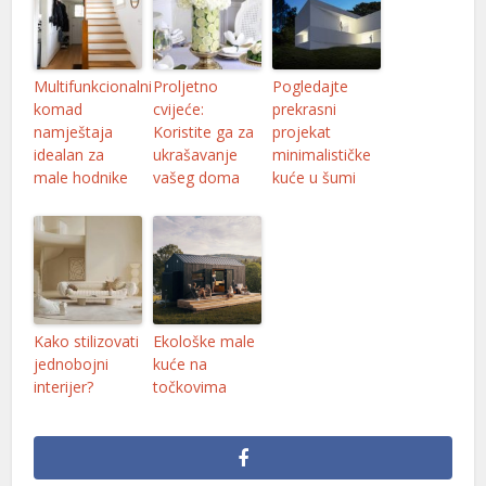
Multifunkcionalni
Proljetno
Pogledajte
komad
cvijeće:
prekrasni
namještaja
Koristite ga za
projekat
idealan za
ukrašavanje
minimalističke
male hodnike
vašeg doma
kuće u šumi
Kako stilizovati
Ekološke male
jednobojni
kuće na
interijer?
točkovima