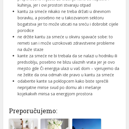
kuhinja, jer i ovi prostori stvaraju otpad
kantu za smeće nikako ne treba držati u dnevnom
boravku, a posebno ne u takozvanom sektoru
bogatstva jer to može uticati na sreću i dobrobit cijele
porodice
ne držite kantu za smeće u okviru spavaće sobe: to
remeti san i može uzrokovati zdravstvene probleme
na duže staze
kante za smeće ne bi trebala da se nalazi u hodniku ili
predsoblju, posebno ne blizu ulaznih vrata jer je ovo
mejsto gde Či energija ulazi u vaš dom – vjerujemo da
ne želite da ona odmah ide pravo u kantu za smeće
odaberite kante sa poklopcem kako biste sprečili
neprijatne mirise svud po domu ali i mešanje
kojekakvih mirisa sa energijom prostora
Preporučujemo: