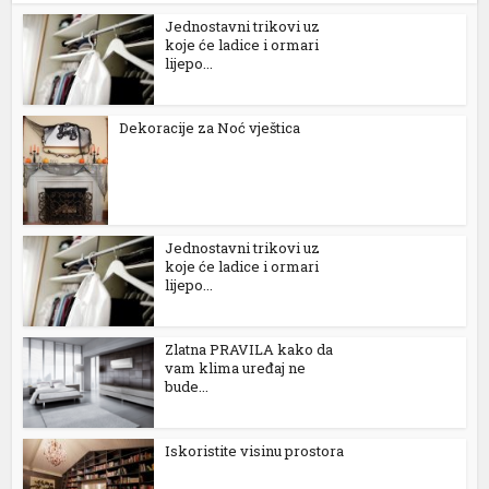
Jednostavni trikovi uz
koje će ladice i ormari
lijepo...
Dekoracije za Noć vještica
Jednostavni trikovi uz
koje će ladice i ormari
lijepo...
Zlatna PRAVILA kako da
vam klima uređaj ne
bude...
Iskoristite visinu prostora