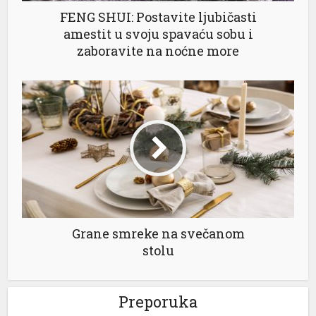
FENG SHUI: Postavite ljubičasti
amestit u svoju spavaću sobu i
zaboravite na noćne more
al
Grane smreke na svečanom
stolu
Preporuka