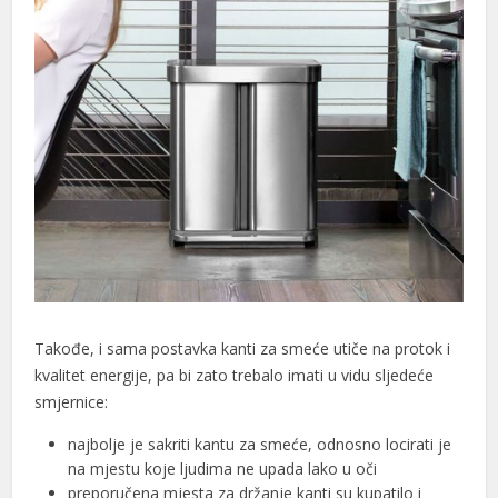
al
al
Takođe, i sama postavka kanti za smeće utiče na protok i
kvalitet energije, pa bi zato trebalo imati u vidu sljedeće
smjernice:
najbolje je sakriti kantu za smeće, odnosno locirati je
na mjestu koje ljudima ne upada lako u oči
preporučena mjesta za držanje kanti su kupatilo i