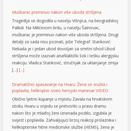
Muškarac preminuo nakon više uboda stršljena
Tragedija se dogodila u naselju Višnjica, na beogradskoj
Paliluli. Na Milićevom brdu, u naselju Šainovac,
muškarac je preminuo nakon više uboda stršljena. Drugi
detalji za sada nisu poznati, piše Telegraf. Stanković:
Nekada je i jedan ubod dovoljan za smrtni ishod Ubod
stršljena može izazvati anafilaktički šok i tešku alergijsku
reakciju. Vladica Stanković, stručnjak za uklanjanje zmija
t
[…]
[...]
t
Dramatično spasavanje na Hvaru: Žena se srušila i
poplavila, helikopter izveo herojski manevar VIDEO
Obično ljetno kupanje u mjestu Zavala na hrvatskom
otoku Hvaru u srijedu se pretvorilo u pravu dramu
nakon što je mlađoj ženi iznenada pozlilo, izgubila je
svijest i poplavila. Zahvaljujući brzoj reakciji prolaznika i
helikopterske hitne medicinske službe (HEMS), žena je