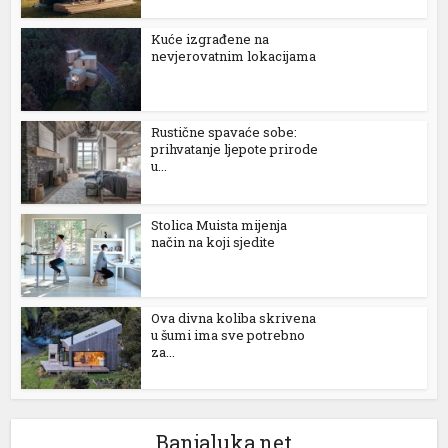
Kuće izgrađene na
nevjerovatnim lokacijama
Rustične spavaće sobe:
prihvatanje ljepote prirode
u...
Stolica Muista mijenja
način na koji sjedite
Ova divna koliba skrivena
u šumi ima sve potrebno
za...
Izašao na scenu: Novak Đoković zapjevao sa Vladom
Georgievom u Herceg Novom (VIDEO)
Srpski teniser Novak Đoković ne prestaje da
Banjaluka.net
oduševljava region! Najbolji svih vremena je odlučio