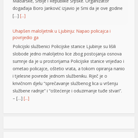
Policijski službenici Policijske stanice Ljubinje su lišili
slobode jedno maloljetno lice zbog postojanja osnova
sumnje da je u prostorijama Policijske stanice vrijeđao i
ometao policajce, oštetio vrata, a tokom opiranja nanio
i tjelesne povrede jednom službeniku. Riječ je o
krivičnom djelu “sprečavanje službenog lica u vršenju
službene radnje” i “oštećenje i oduzimanje tuđe stvari”.
– […]
[...]
Tompson u Imotskom pred 20.000 ljudi: Uzvici ZDS,
majice sa obilježjima HOS-a i “Oluje”
Kontroverzni pjevač Marko Perković Tompson nastupio
je sinoć na stadionu „Gospin dolac“ u Imotskom, pred
oko 20.000 posjetilaca, piše 24sata.hr. Među publikom
su se mogle vidjeti majice sa obilježjima HOS-a, kao i
one kojima se slavi “Oluja”. Koncert je počeo
pozdravom „Hvaljen Isus i Marija“, a na repertoaru se
našla i pjesma „Bojna Čavoglave“. Na […]
[...]