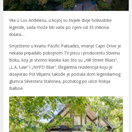
Vila u Los Anđelesu, u kojoj su živjele dvije holivudske
legende, sada može biti vaše po cijeni od 35 miliona
dolara…
Smješteno u kvartu Pacific Palisades, imanje Capri Drive je
nekada pripadalo pokojnom TV piscu i producentu Stivenu
Boku, koji je stvorio klasike kao što su „Hill Street Blues“,
„L.A. Law“ i „NYPD Blue“. Elegantna rezidencija koju je
dizajnirao Pol Vilijams takođe je postala dom legendarnog
glumca Silvestera Stalonea, poznatog po ulozi Rokija
Balboe.