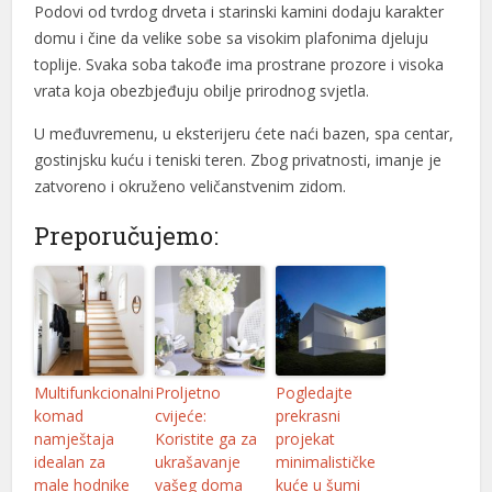
Podovi od tvrdog drveta i starinski kamini dodaju karakter
domu i čine da velike sobe sa visokim plafonima djeluju
toplije. Svaka soba takođe ima prostrane prozore i visoka
vrata koja obezbjeđuju obilje prirodnog svjetla.
U međuvremenu, u eksterijeru ćete naći bazen, spa centar,
gostinjsku kuću i teniski teren. Zbog privatnosti, imanje je
zatvoreno i okruženo veličanstvenim zidom.
Preporučujemo:
Multifunkcionalni
Proljetno
Pogledajte
komad
cvijeće:
prekrasni
namještaja
Koristite ga za
projekat
idealan za
ukrašavanje
minimalističke
male hodnike
vašeg doma
kuće u šumi