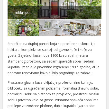
robbreport
Smješten na duploj parceli koja se prostire na skoro 1,4
hektara, kompleks se sastoji od glavne kuće i kuće za
goste. Zajedno, kuće nude 1100 kvadratnih metara
stambenog prostora, sa sedam spavaćih soba i sedam
kupatila. Imanje je prvobitno izgrađeno 1937. godine, ali je
nedavno renovirano kako bi bilo pogodnije za zabavu.
Prostrana glavna kuća uključuje profesionalnu kuhinju,
biblioteku sa ugrađenim policama, formalnu dnevnu sobu,
porodičnu sobu sa platnom za projektor, prostranu vinsku
sobu i privatno krilo za goste. Primarna spavaća soba ima
preijlepe zasvođene plafone, dupla kupatila i garderobe.