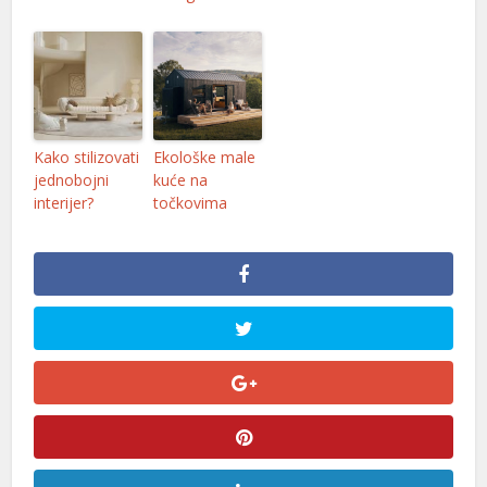
Kako stilizovati
Ekološke male
jednobojni
kuće na
interijer?
točkovima