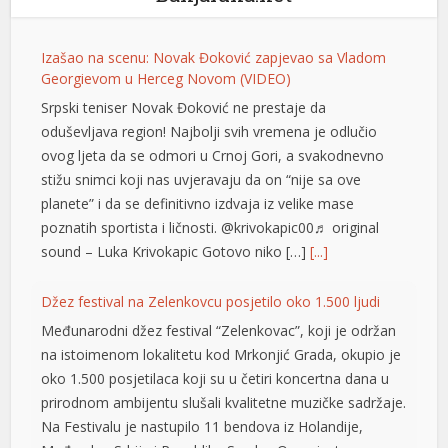
ovog ljeta da se odmori u Crnoj Gori, a svakodnevno
stižu snimci koji nas uvjeravaju da on “nije sa ove
planete” i da se definitivno izdvaja iz velike mase
poznatih sportista i ličnosti. @krivokapic00♬ original
sound – Luka Krivokapic Gotovo niko […]
[...]
Džez festival na Zelenkovcu posjetilo oko 1.500 ljudi
Međunarodni džez festival “Zelenkovac”, koji je održan
na istoimenom lokalitetu kod Mrkonjić Grada, okupio je
oko 1.500 posjetilaca koji su u četiri koncertna dana u
prirodnom ambijentu slušali kvalitetne muzičke sadržaje.
Na Festivalu je nastupilo 11 bendova iz Holandije,
Mađarske, Srbije i Republike Srpske. Organizator
događaja Boro Јanković izjavio je Srni da je ove godine
[…]
[...]
Uhapšen maloljetnik u Ljubinju: Napao policajca i
povrijedio ga