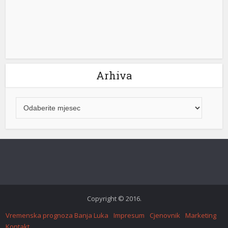
Arhiva
Ankara Escort
Türk ifşa
tubidy
Copyright © 2016.
crackstreams
Vremenska prognoza Banja Luka
Impresum
Cjenovnik
Marketing
Hacklink panel
Kontakt