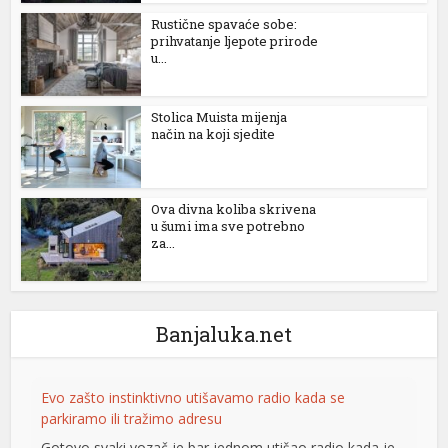
Rustične spavaće sobe:
prihvatanje ljepote prirode
u...
Stolica Muista mijenja
način na koji sjedite
Ova divna koliba skrivena
u šumi ima sve potrebno
za...
Banjaluka.net
Evo zašto instinktivno utišavamo radio kada se
parkiramo ili tražimo adresu
Gotovo svaki vozač je bar jednom utišao radio kada je