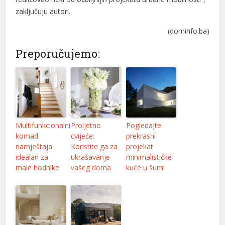
zaključuju autori.
(dominfo.ba)
Preporučujemo:
Multifunkcionalni
Proljetno
Pogledajte
komad
cvijeće:
prekrasni
namještaja
Koristite ga za
projekat
idealan za
ukrašavanje
minimalističke
male hodnike
vašeg doma
kuće u šumi