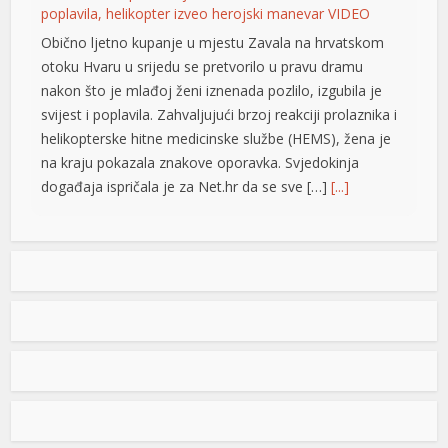
poplavila, helikopter izveo herojski manevar VIDEO
Obično ljetno kupanje u mjestu Zavala na hrvatskom
otoku Hvaru u srijedu se pretvorilo u pravu dramu
nakon što je mlađoj ženi iznenada pozlilo, izgubila je
svijest i poplavila. Zahvaljujući brzoj reakciji prolaznika i
me büyüsü
helikopterske hitne medicinske službe (HEMS), žena je
na kraju pokazala znakove oporavka. Svjedokinja
događaja ispričala je za Net.hr da se sve […]
[...]
Vučić: Ljudi razumiju koliko je neko uspješan i dobar ako
ga Helez napada
Predsjednik Srbije Aleksdandar Vučić izjavio
giriş
je danas da nema ništa protiv toga što su
nadležne službe BiH pratile njegovu
nedavnu posjetu, jer, kako je istakao, to i
jeste njihov posao i naveo da ljudi razumiju koliko je
neko ne samo uspješan već i dobar ako ga napada
ministar odbrane u Savjetu ministara Zukan Helez.