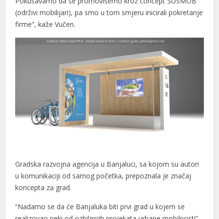
Pokušavamo da se promovišemo kroz concept SUSMOB
(održivi mobilijari), pa smo u tom smjeru inicirali pokretanje
firme”, kaže Vučen.
Gradska razvojna agencija u Banjaluci, sa kojom su autori
u komunikaciji od samog početka, prepoznala je značaj
koncepta za grad.
“Nadamo se da će Banjaluka biti prvi grad u kojem se
realizovao neki od ozbiljnijih projekata urbane mobilnosti”,