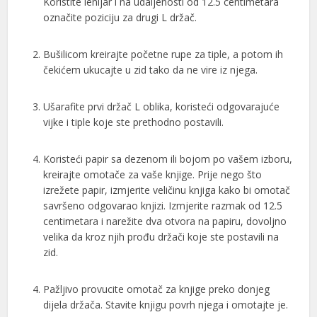
Koristite lenijar i na udaljenosti od 12.5 centimetara
označite poziciju za drugi L držač.
Bušilicom kreirajte početne rupe za tiple, a potom ih
čekićem ukucajte u zid tako da ne vire iz njega.
al
Ušarafite prvi držač L oblika, koristeći odgovarajuće
al
vijke i tiple koje ste prethodno postavili.
Koristeći papir sa dezenom ili bojom po vašem izboru,
kreirajte omotače za vaše knjige. Prije nego što
izrežete papir, izmjerite veličinu knjiga kako bi omotač
savršeno odgovarao knjizi. Izmjerite razmak od 12.5
centimetara i narežite dva otvora na papiru, dovoljno
velika da kroz njih prođu držači koje ste postavili na
zid.
Pažljivo provucite omotač za knjige preko donjeg
dijela držača. Stavite knjigu povrh njega i omotajte je.