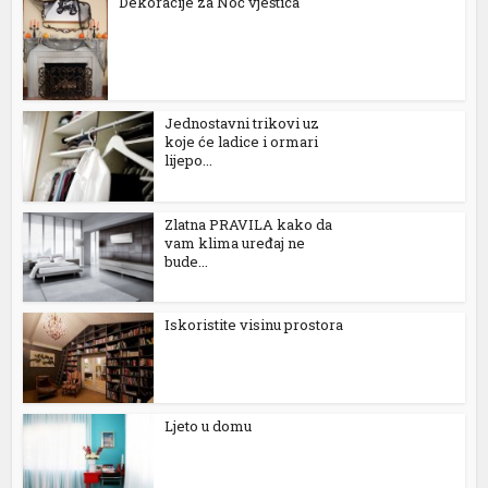
Dekoracije za Noć vještica
Jednostavni trikovi uz
koje će ladice i ormari
lijepo...
Zlatna PRAVILA kako da
vam klima uređaj ne
bude...
al
l
Iskoristite visinu prostora
l
l
Ljeto u domu
l
l