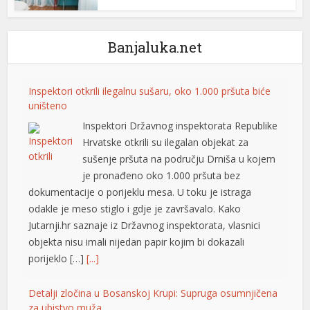
l
Banjaluka.net
l
l
Inspektori otkrili ilegalnu sušaru, oko 1.000 pršuta biće
uništeno
l
Inspektori Državnog inspektorata Republike
Hrvatske otkrili su ilegalan objekat za
sušenje pršuta na području Drniša u kojem
t
je pronađeno oko 1.000 pršuta bez
t
dokumentacije o porijeklu mesa. U toku je istraga
odakle je meso stiglo i gdje je završavalo. Kako
Jutarnji.hr saznaje iz Državnog inspektorata, vlasnici
objekta nisu imali nijedan papir kojim bi dokazali
porijeklo […]
[...]
Detalji zločina u Bosanskoj Krupi: Supruga osumnjičena
za ubistvo muža