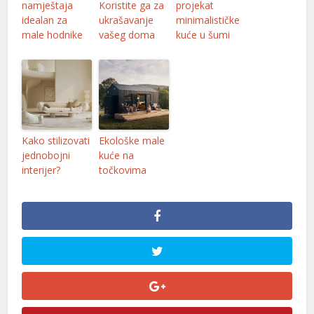
namještaja
Koristite ga za
projekat
idealan za
ukrašavanje
minimalističke
male hodnike
vašeg doma
kuće u šumi
l
Kako stilizovati
Ekološke male
jednobojni
kuće na
interijer?
točkovima