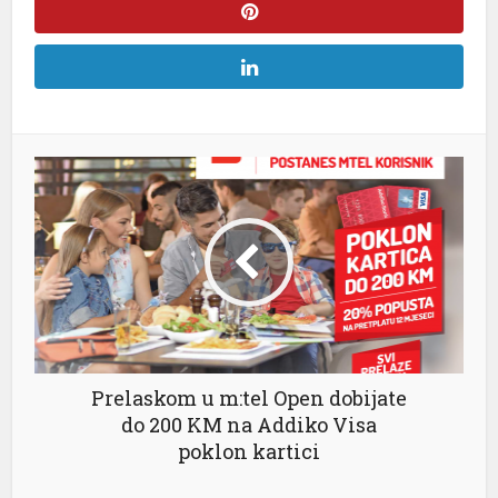
al
Prelaskom u m:tel Open dobijate
do 200 KM na Addiko Visa
poklon kartici