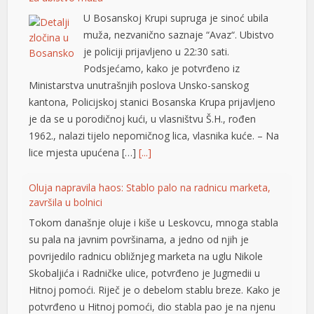
U Bosanskoj Krupi supruga je sinoć ubila
muža, nezvanično saznaje “Avaz“. Ubistvo
je policiji prijavljeno u 22:30 sati.
Podsjećamo, kako je potvrđeno iz
Ministarstva unutrašnjih poslova Unsko-sanskog
kantona, Policijskoj stanici Bosanska Krupa prijavljeno
je da se u porodičnoj kući, u vlasništvu Š.H., rođen
1962., nalazi tijelo nepomičnog lica, vlasnika kuće. – Na
lice mjesta upućena […]
[...]
t
Oluja napravila haos: Stablo palo na radnicu marketa,
završila u bolnici
Tokom današnje oluje i kiše u Leskovcu, mnoga stabla
su pala na javnim površinama, a jedno od njih je
povrijedilo radnicu obližnjeg marketa na uglu Nikole
t
Skobaljića i Radničke ulice, potvrđeno je Jugmedii u
su
Hitnoj pomoći. Riječ je o debelom stablu breze. Kako je
potvrđeno u Hitnoj pomoći, dio stabla pao je na njenu
su