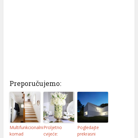
l
l
Preporučujemo:
l
l
Multifunkcionalni
Proljetno
Pogledajte
komad
cvijeće:
prekrasni