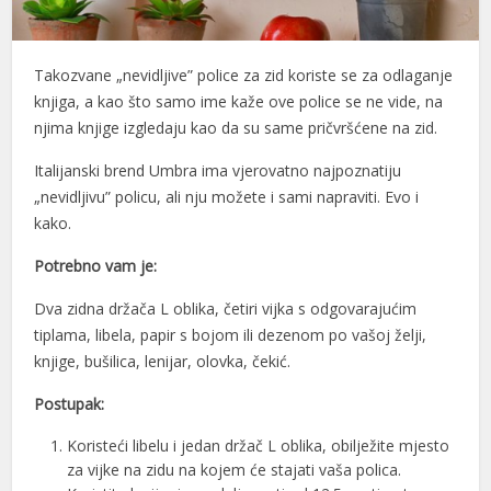
Takozvane „nevidljive” police za zid koriste se za odlaganje
knjiga, a kao što samo ime kaže ove police se ne vide, na
njima knjige izgledaju kao da su same pričvršćene na zid.
Italijanski brend Umbra ima vjerovatno najpoznatiju
„nevidljivu” policu, ali nju možete i sami napraviti. Evo i
kako.
Potrebno vam je:
Dva zidna držača L oblika, četiri vijka s odgovarajućim
tiplama, libela, papir s bojom ili dezenom po vašoj želji,
knjige, bušilica, lenijar, olovka, čekić.
Postupak:
Koristeći libelu i jedan držač L oblika, obilježite mjesto
za vijke na zidu na kojem će stajati vaša polica.