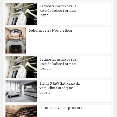
Jednostavni trikovi uz
koje će ladice i ormari
lijepo...
Dekoracije za Noć vještica
Jednostavni trikovi uz
koje će ladice i ormari
lijepo...
Zlatna PRAVILA kako da
vam klima uređaj ne
bude...
Iskoristite visinu prostora