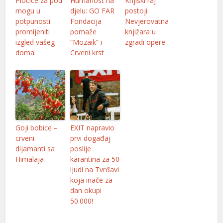
Pločice za pod
Humanost na
Knjiški raj
mogu u
djelu: GO FAR
postoji:
potpunosti
Fondacija
Nevjerovatna
promijeniti
pomaže
knjižara u
izgled vašeg
“Mozaik” i
zgradi opere
doma
Crveni krst
Goji bobice –
EXIT napravio
crveni
prvi događaj
dijamanti sa
poslije
Himalaja
karantina za 50
ljudi na Tvrđavi
koja inače za
dan okupi
50.000!