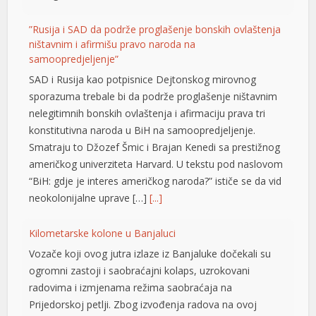
”Rusija i SAD da podrže proglašenje bonskih ovlaštenja
ništavnim i afirmišu pravo naroda na
samoopredjeljenje”
ener
SAD i Rusija kao potpisnice Dejtonskog mirovnog
sporazuma trebale bi da podrže proglašenje ništavnim
nelegitimnih bonskih ovlaštenja i afirmaciju prava tri
konstitutivna naroda u BiH na samoopredjeljenje.
Smatraju to Džozef Šmic i Brajan Kenedi sa prestižnog
američkog univerziteta Harvard. U tekstu pod naslovom
“BiH: gdje je interes američkog naroda?” ističe se da vid
neokolonijalne uprave […]
[...]
Kilometarske kolone u Banjaluci
Vozače koji ovog jutra izlaze iz Banjaluke dočekali su
ogromni zastoji i saobraćajni kolaps, uzrokovani
radovima i izmjenama režima saobraćaja na
Prijedorskoj petlji. Zbog izvođenja radova na ovoj