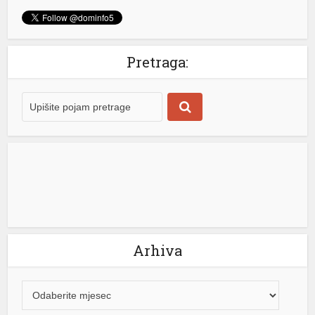
je manastir Draževina, odakle je uputio poruku o
značaju vjere, porodice i obrazovanja za budućnost
Republike Srpske. Stevandić je na društvenoj mreži „X“
Pretraga:
poručio da mu je drago što se Ujedinjena Srpska i Stara
Hercegovina drže dogovora i ostaju odani zajedničkim
vrijednostima. „Drago mi je da se mi iz […]
[...]
Arhiva