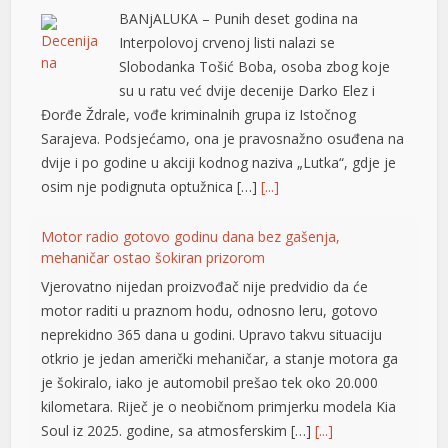
BANjALUKA – Punih deset godina na
Interpolovoj crvenoj listi nalazi se
Slobodanka Tošić Boba, osoba zbog koje
yüsü
su u ratu već dvije decenije Darko Elez i
Đorđe Ždrale, vođe kriminalnih grupa iz Istočnog
Sarajeva. Podsjećamo, ona je pravosnažno osuđena na
dvije i po godine u akciji kodnog naziva „Lutka“, gdje je
osim nje podignuta optužnica […]
[...]
Motor radio gotovo godinu dana bez gašenja,
mehaničar ostao šokiran prizorom
Vjerovatno nijedan proizvođač nije predvidio da će
motor raditi u praznom hodu, odnosno leru, gotovo
neprekidno 365 dana u godini. Upravo takvu situaciju
otkrio je jedan američki mehaničar, a stanje motora ga
je šokiralo, iako je automobil prešao tek oko 20.000
kilometara. Riječ je o neobičnom primjerku modela Kia
Soul iz 2025. godine, sa atmosferskim […]
[...]