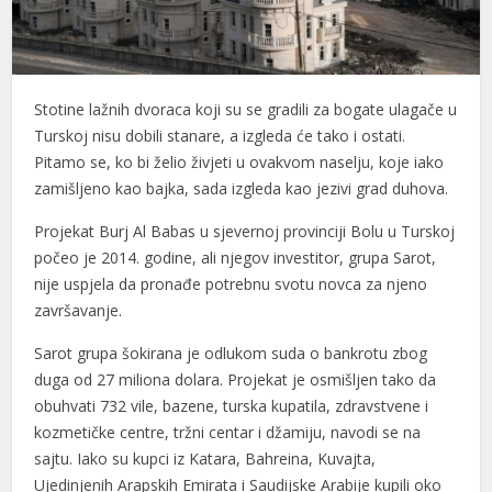
Stotine lažnih dvoraca koji su se gradili za bogate ulagače u
Turskoj nisu dobili stanare, a izgleda će tako i ostati.
Pitamo se, ko bi želio živjeti u ovakvom naselju, koje iako
zamišljeno kao bajka, sada izgleda kao jezivi grad duhova.
Projekat Burj Al Babas u sjevernoj provinciji Bolu u Turskoj
počeo je 2014. godine, ali njegov investitor, grupa Sarot,
nije uspjela da pronađe potrebnu svotu novca za njeno
završavanje.
Sarot grupa šokirana je odlukom suda o bankrotu zbog
duga od 27 miliona dolara. Projekat je osmišljen tako da
obuhvati 732 vile, bazene, turska kupatila, zdravstvene i
kozmetičke centre, tržni centar i džamiju, navodi se na
sajtu. Iako su kupci iz Katara, Bahreina, Kuvajta,
Ujedinjenih Arapskih Emirata i Saudijske Arabije kupili oko