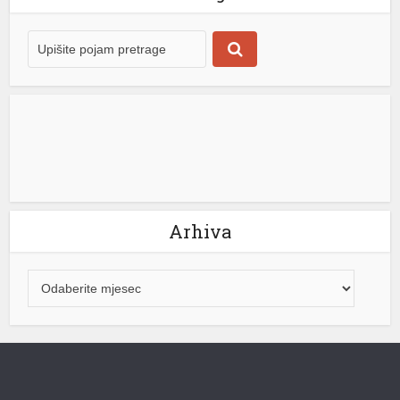
transportovali smo vodu iz našeg najvećeg izvorišta iz
Maglajana do Laktaša […]
[...]
Arhiva