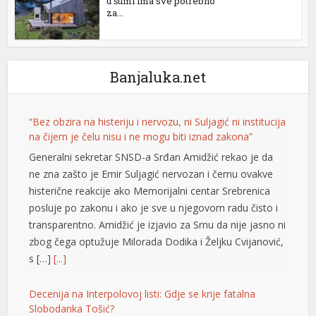
u šumi ima sve potrebno
za...
ener
Banjaluka.net
“Bez obzira na histeriju i nervozu, ni Suljagić ni institucija
na čijem je čelu nisu i ne mogu biti iznad zakona”
Generalni sekretar SNSD-a Srđan Amidžić rekao je da
ne zna zašto je Emir Suljagić nervozan i čemu ovakve
histerične reakcije ako Memorijalni centar Srebrenica
posluje po zakonu i ako je sve u njegovom radu čisto i
transparentno. Amidžić je izjavio za Srnu da nije jasno ni
zbog čega optužuje Milorada Dodika i Željku Cvijanović,
s […]
[...]
Decenija na Interpolovoj listi: Gdje se krije fatalna
Slobodanka Tošić?