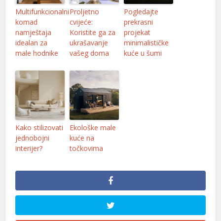
Multifunkcionalni
Proljetno
Pogledajte
komad
cvijeće:
prekrasni
namještaja
Koristite ga za
projekat
idealan za
ukrašavanje
minimalističke
male hodnike
vašeg doma
kuće u šumi
Kako stilizovati
Ekološke male
jednobojni
kuće na
interijer?
točkovima