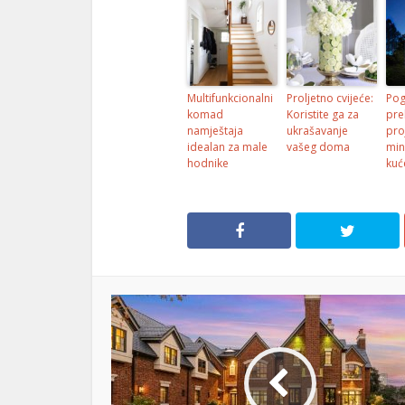
Multifunkcionalni
Proljetno cvijeće:
Pog
komad
Koristite ga za
pre
namještaja
ukrašavanje
pro
idealan za male
vašeg doma
min
hodnike
kuć