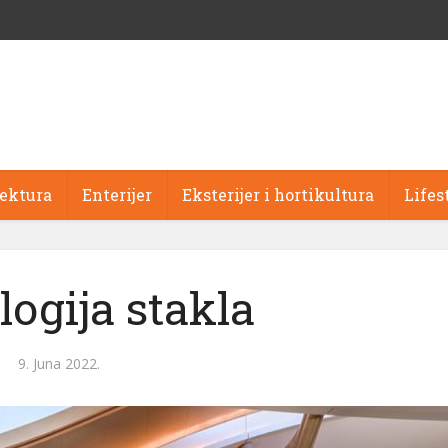
tektura
Enterijer
Eksterijer i hortikultura
Lifes
ogija stakla
9. Juna 2022.