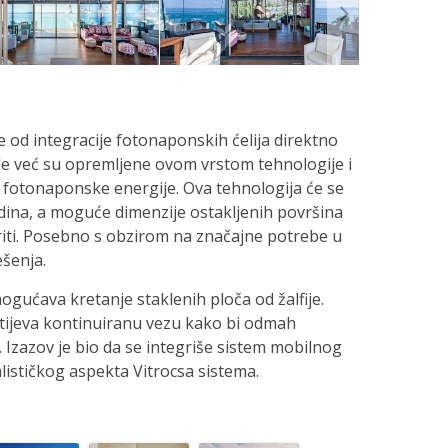
se od integracije fotonaponskih ćelija direktno
de već su opremljene ovom vrstom tehnologije i
e fotonaponske energije. Ova tehnologija će se
odina, a moguće dimenzije ostakljenih površina
riti. Posebno s obzirom na značajne potrebe u
ešenja.
mogućava kretanje staklenih ploča od žalfije.
htijeva kontinuiranu vezu kako bi odmah
 Izazov je bio da se integriše sistem mobilnog
lističkog aspekta Vitrocsa sistema.