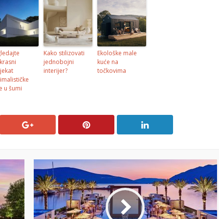
ledajte
Kako stilizovati
Ekološke male
krasni
jednobojni
kuće na
jekat
interijer?
točkovima
imalističke
e u šumi