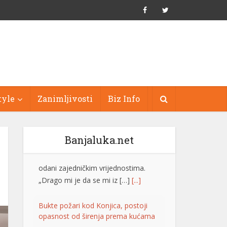
tyle
Zanimljivosti
Biz Info
Banjaluka.net
Bukte požari kod Konjica, postoji
opasnost od širenja prema kućama
Vatrogasne ekipe od četvrtka, 6.
augusta, gase požare koji su izbili na
tri lokacije uz željezničku prugu na