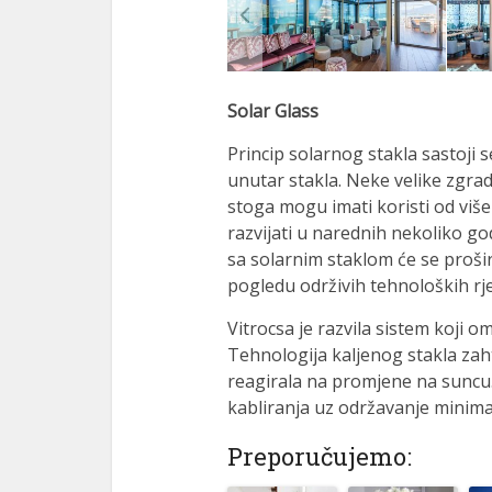
Solar Glass
Princip solarnog stakla sastoji 
unutar stakla. Neke velike zgra
stoga mogu imati koristi od viš
razvijati u narednih nekoliko g
sa solarnim staklom će se proši
pogledu održivih tehnoloških rj
Vitrocsa je razvila sistem koji o
Tehnologija kaljenog stakla za
reagirala na promjene na suncu.
kabliranja uz održavanje minima
Preporučujemo: