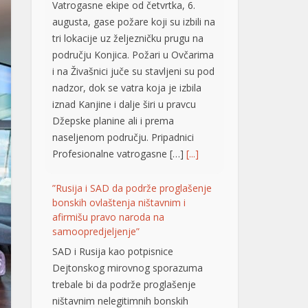
području Konjica. Požari u Ovčarima
i na Živašnici juče su stavljeni su pod
nadzor, dok se vatra koja je izbila
iznad Kanjine i dalje širi u pravcu
Džepske planine ali i prema
naseljenom području. Pripadnici
Profesionalne vatrogasne […]
[...]
”Rusija i SAD da podrže proglašenje
bonskih ovlaštenja ništavnim i
afirmišu pravo naroda na
samoopredjeljenje”
SAD i Rusija kao potpisnice
Dejtonskog mirovnog sporazuma
trebale bi da podrže proglašenje
ništavnim nelegitimnih bonskih
ovlaštenja i afirmaciju prava tri
konstitutivna naroda u BiH na
samoopredjeljenje. Smatraju to