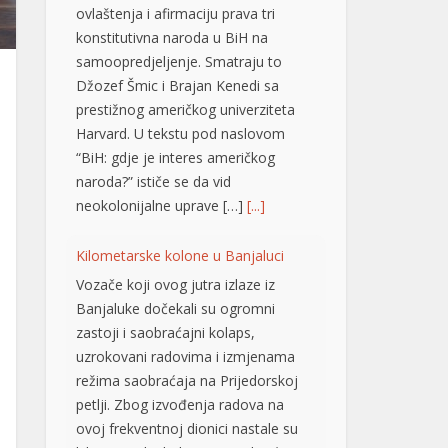
Džozef Šmic i Brajan Kenedi sa
prestižnog američkog univerziteta
Harvard. U tekstu pod naslovom
“BiH: gdje je interes američkog
naroda?” ističe se da vid
neokolonijalne uprave […]
[...]
Kilometarske kolone u Banjaluci
Vozače koji ovog jutra izlaze iz
Banjaluke dočekali su ogromni
zastoji i saobraćajni kolaps,
uzrokovani radovima i izmjenama
režima saobraćaja na Prijedorskoj
petlji. Zbog izvođenja radova na
ovoj frekventnoj dionici nastale su
kilometarske kolone, a saobraćaj se
odvija izuzetno usporeno, pa se
vozačima savjetuje izbjegavanje