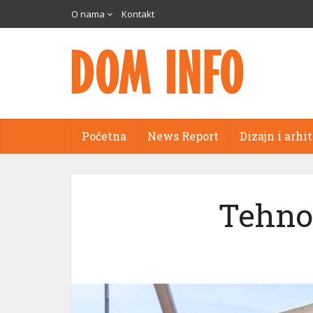
O nama
Kontakt
Početna
News Report
Dizajn i arhi
Tehnol