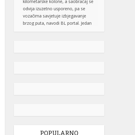
brzog puta, navodi BL portal. Jedan
od vozača na društvenim […]
[...]
Pripremite kišobrane: Nakon vrelog
dana stižu pljuskovi i grmljavina
Stanovnike Republike Srpske i Bosne
i Hercegovine danas očekuje još
jedan veoma topao ljetni dan, ali će
u poslijepodnevnim i večernjim
časovima u pojedinim krajevima
kišobrani ipak biti potrebni. Prije
podne preovladavaće pretežno
sunčano vrijeme, dok se sa
razvojem oblačnosti kasnije tokom
dana lokalno očekuju pljuskovi
praćeni grmljavinom. Duvaće slab do
umjeren vjetar sjevernog i […]
[...]
POPULARNO