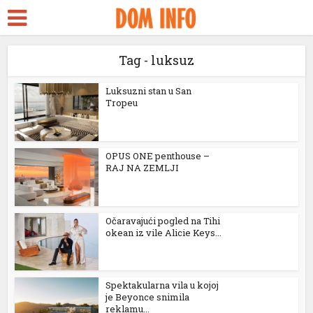
 Escort
şa
Tag - luksuz
treams
Luksuzni stan u San
Tropeu
nk panel
nk panel
OPUS ONE penthouse –
RAJ NA ZEMLJI
k paketleri
nk
Očaravajući pogled na Tihi
nk
okean iz vile Alicie Keys...
nk
nk
Spektakularna vila u kojoj
je Beyonce snimila
nk panel
reklamu...