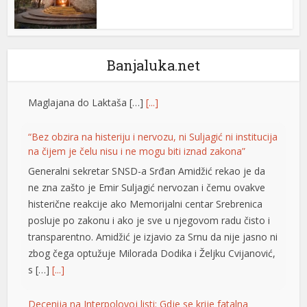
nk panel
nk panel
nk panel
Banjaluka.net
k satın al
“Bez obzira na histeriju i nervozu, ni Suljagić ni institucija
k satın al
na čijem je čelu nisu i ne mogu biti iznad zakona”
nk panel
Generalni sekretar SNSD-a Srđan Amidžić rekao je da
ne zna zašto je Emir Suljagić nervozan i čemu ovakve
nk panel
histerične reakcije ako Memorijalni centar Srebrenica
posluje po zakonu i ako je sve u njegovom radu čisto i
nk panel
transparentno. Amidžić je izjavio za Srnu da nije jasno ni
nk panel
zbog čega optužuje Milorada Dodika i Željku Cvijanović,
s […]
[...]
nk panel
nk panel
Decenija na Interpolovoj listi: Gdje se krije fatalna
Slobodanka Tošić?
nk panel