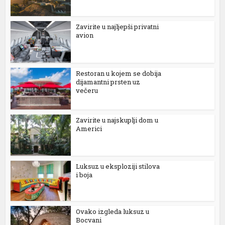
nk panel
Zavirite u najljepši privatni
nk panel
avion
nk panel
Restoran u kojem se dobija
nk panel
dijamantni prsten uz
večeru
nk panel
nk panel
Zavirite u najskuplji dom u
Americi
nk panel
nk panel
Luksuz u eksploziji stilova
nk panel
i boja
nk panel
nk panel
Ovako izgleda luksuz u
Bocvani