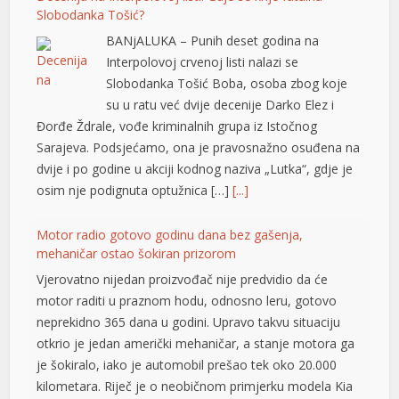
BANjALUKA – Punih deset godina na
Interpolovoj crvenoj listi nalazi se
nk panel
Slobodanka Tošić Boba, osoba zbog koje
nk panel
su u ratu već dvije decenije Darko Elez i
Đorđe Ždrale, vođe kriminalnih grupa iz Istočnog
nk panel
Sarajeva. Podsjećamo, ona je pravosnažno osuđena na
dvije i po godine u akciji kodnog naziva „Lutka“, gdje je
nk panel
osim nje podignuta optužnica […]
[...]
nk panel
Motor radio gotovo godinu dana bez gašenja,
nk panel
mehaničar ostao šokiran prizorom
nk panel
Vjerovatno nijedan proizvođač nije predvidio da će
motor raditi u praznom hodu, odnosno leru, gotovo
nk panel
neprekidno 365 dana u godini. Upravo takvu situaciju
nk panel
otkrio je jedan američki mehaničar, a stanje motora ga
je šokiralo, iako je automobil prešao tek oko 20.000
nk panel
kilometara. Riječ je o neobičnom primjerku modela Kia
Soul iz 2025. godine, sa atmosferskim […]
[...]
nk panel