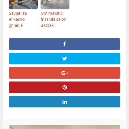
Savjeti za
Minimalističi
efikasno
frizerski salon
grijanje
u Osaki