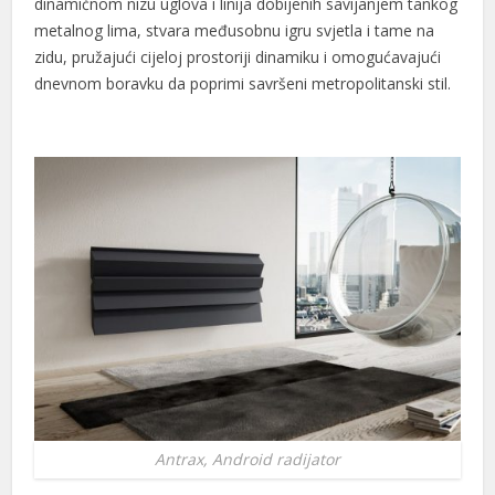
dinamičnom nizu uglova i linija dobijenih savijanjem tankog
metalnog lima, stvara međusobnu igru ​​svjetla i tame na
zidu, pružajući cijeloj prostoriji dinamiku i omogućavajući
dnevnom boravku da poprimi savršeni metropolitanski stil.
Antrax, Android radijator