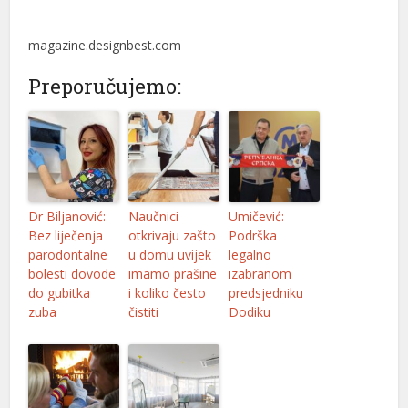
magazine.designbest.com
Preporučujemo:
Dr Biljanović:
Naučnici
Umičević:
Bez liječenja
otkrivaju zašto
Podrška
parodontalne
u domu uvijek
legalno
bolesti dovode
imamo prašine
izabranom
do gubitka
i koliko često
predsjedniku
zuba
čistiti
Dodiku