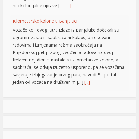
neokolonijalne uprave […]
[...]
Kilometarske kolone u Banjaluci
Vozače koji ovog jutra izlaze iz Banjaluke dočekali su
ogromni zastoji i saobraćajni kolaps, uzrokovani
radovima i izmjenama režima saobraćaja na
Prijedorskoj petlji. Zbog izvođenja radova na ovoj
frekventnoj dionici nastale su kilometarske kolone, a
saobraćaj se odvija izuzetno usporeno, pa se vozačima
savjetuje izbjegavanje brzog puta, navodi BL portal.
Jedan od vozača na društvenim […]
[...]
Pripremite kišobrane: Nakon vrelog dana stižu pljuskovi i
grmljavina
Stanovnike Republike Srpske i Bosne i Hercegovine
danas očekuje još jedan veoma topao ljetni dan, ali će
u poslijepodnevnim i večernjim časovima u pojedinim
krajevima kišobrani ipak biti potrebni. Prije podne