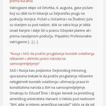
prema kućama
Vatrogasne ekipe od četvrtka, 6. augusta, gase požare
koji su izbili na tri lokacije uz željezničku prugu na
području Konjica. Požari u Ovčarima i na Živašnici juče
su stavljeni su pod nadzor, dok se vatra koja je izbila
iznad Kanjine i dalje širi u pravcu Džepske planine ali i
prema naseljenom području. Pripadnici Profesionalne
vatrogasne […]
[...]
”Rusija i SAD da podrže proglašenje bonskih ovlaštenja
ništavnim i afirmišu pravo naroda na
samoopredjeljenje”
SAD i Rusija kao potpisnice Dejtonskog mirovnog
sporazuma trebale bi da podrže proglašenje ništavnim
nelegitimnih bonskih ovlaštenja i afirmaciju prava tri
konstitutivna naroda u BiH na samoopredjeljenje.
Smatraju to Džozef Šmic i Brajan Kenedi sa prestižnog
američkog univerziteta Harvard. U tekstu pod naslovom
“BiH: gdje je interes američkog naroda?” ističe se da vid