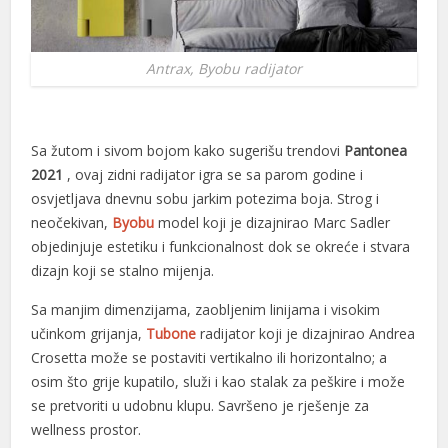
Antrax, Byobu radijator
Sa žutom i sivom bojom kako sugerišu trendovi
Pantonea
2021
, ovaj zidni radijator igra se sa parom godine i
osvjetljava dnevnu sobu jarkim potezima boja. Strog i
neočekivan,
Byobu
model koji je dizajnirao Marc Sadler
objedinjuje estetiku i funkcionalnost dok se okreće i stvara
dizajn koji se stalno mijenja.
Sa manjim dimenzijama, zaobljenim linijama i visokim
učinkom grijanja,
Tubone
radijator koji je dizajnirao Andrea
Crosetta može se postaviti vertikalno ili horizontalno; a
osim što grije kupatilo, služi i kao stalak za peškire i može
se pretvoriti u udobnu klupu. Savršeno je rješenje za
wellness prostor.