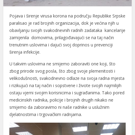
Pojava i širenje virusa korona na području Republike Srpske
paralisao je rad brojnih organizacija, dok je većina njih u
obavljanju svojih svakodnevnih radnih zadataka kancelarije
zamijenila domovima, prilagođavajući se na taj način
trenutnim uslovima i dajući svoj doprinos u prevenciji
širenja infekcije.
U takvim uslovima ne smijemo zaboraviti one koji, što
zbog prirode svog posla, što zbog svoje plemenitosti i
velikodušnosti, svakodnevno odlaze na svoja radna mjesta
i rizikujući na taj način i sopstvene i živote svojih najmilijih
ostaju vjerni svojim korisnicima i sugrađanima. Tako pored
medicinskih radnika, policije i brojnih drugih nikako ne
smijemo da zaboravimo ni naše radnike u uslužnim
djelatnostima i trgovačkim radnjama.