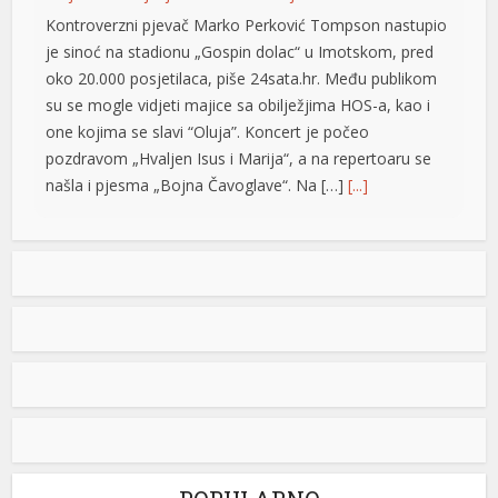
Kontroverzni pjevač Marko Perković Tompson nastupio
je sinoć na stadionu „Gospin dolac“ u Imotskom, pred
oko 20.000 posjetilaca, piše 24sata.hr. Među publikom
su se mogle vidjeti majice sa obilježjima HOS-a, kao i
one kojima se slavi “Oluja”. Koncert je počeo
pozdravom „Hvaljen Isus i Marija“, a na repertoaru se
našla i pjesma „Bojna Čavoglave“. Na […]
[...]
riş
Gužve na granicama BiH: Duge kolone na više prelaza,
evo gdje se najduže čeka
Saobraćaj se na većini puteva u Republici Srpskoj i
Federaciji BiH odvija redovno, a na graničnim prelazima
pojačan je intenzitet saobraćaja. Duge su kolone vozila
u oba smjera na prelazima Zupci i Novi Grad, a na izlazu
iz zemlje, duge su kolone putničkih vozila na graničnim
prelazima Izačić, Velika Kladuša, Gradiška /Gornji Varoš/,
Gradina, Hum […]
[...]