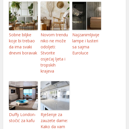
Sobne biljke
Novom trendu
Najzanimljivije
koje bi trebao
niko ne može
lampe i lusteri
da ima svaki
odoljeti:
sa sajma
dnevni boravak
Stvorite
Euroluce
osjećaj ljeta i
tropskih
krajeva
Duffy London-
Rješenje za
stočić za kafu
zauzete dame:
Kako da vam