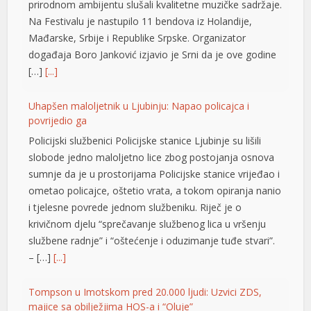
prirodnom ambijentu slušali kvalitetne muzičke sadržaje.
Na Festivalu je nastupilo 11 bendova iz Holandije,
Mađarske, Srbije i Republike Srpske. Organizator
događaja Boro Јanković izjavio je Srni da je ove godine
[…]
[...]
Uhapšen maloljetnik u Ljubinju: Napao policajca i
povrijedio ga
Policijski službenici Policijske stanice Ljubinje su lišili
slobode jedno maloljetno lice zbog postojanja osnova
sumnje da je u prostorijama Policijske stanice vrijeđao i
ometao policajce, oštetio vrata, a tokom opiranja nanio
i tjelesne povrede jednom službeniku. Riječ je o
krivičnom djelu “sprečavanje službenog lica u vršenju
službene radnje” i “oštećenje i oduzimanje tuđe stvari”.
– […]
[...]
Tompson u Imotskom pred 20.000 ljudi: Uzvici ZDS,
majice sa obilježjima HOS-a i “Oluje”
 büyüsü