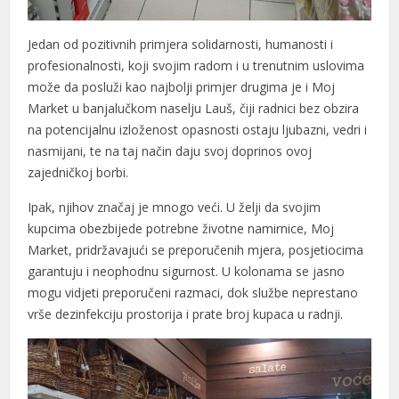
Jedan od pozitivnih primjera solidarnosti, humanosti i
profesionalnosti, koji svojim radom i u trenutnim uslovima
može da posluži kao najbolji primjer drugima je i Moj
Market u banjalučkom naselju Lauš, čiji radnici bez obzira
na potencijalnu izloženost opasnosti ostaju ljubazni, vedri i
nasmijani, te na taj način daju svoj doprinos ovoj
zajedničkoj borbi.
Ipak, njihov značaj je mnogo veći. U želji da svojim
kupcima obezbijede potrebne životne namirnice, Moj
Market, pridržavajući se preporučenih mjera, posjetiocima
garantuju i neophodnu sigurnost. U kolonama se jasno
mogu vidjeti preporučeni razmaci, dok službe neprestano
vrše dezinfekciju prostorija i prate broj kupaca u radnji.