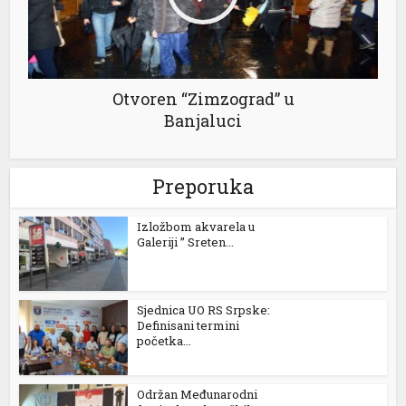
Otvoren “Zimzograd” u
Banjaluci
Preporuka
Izložbom akvarela u
Galeriji ” Sreten...
Sjednica UO RS Srpske:
Definisani termini
početka...
Održan Međunarodni