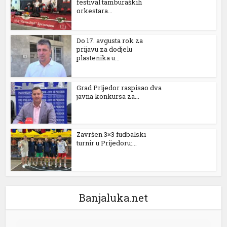
festival tamburaških
orkestara...
Do 17. avgusta rok za
prijavu za dodjelu
plastenika u...
Grad Prijedor raspisao dva
javna konkursa za...
Završen 3×3 fudbalski
turnir u Prijedoru:...
Banjaluka.net