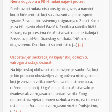
Nema dogovora u FBiH, rudari najavili protest
Predstavnici rudara nisu postigli dogovor, a naredni
korak biće protesti koji su zakazani za petak ispred
zgrade Zavoda zdravstvenog osiguranja u Zenici. Kako
je za N1 izjavio Abdel Fazlić iz Sindikata radnika RMU
Kakanj, na protestima će učestvovati rudari iz Kaknja i
Breze, uz podršku Granskog sindikata. “Ništa nije
dogovoreno. Dalji koraci su protesti u […]
[...]
Uspostavljen saobraćaj na bijeljinskoj obilaznici,
vatrogasci ostaju dežurati
Na bijeljinskoj obilaznici uspostavljen je saobraćaj koji
je bio potpuno obustavljen zbog požara niskog rastinja
koji je zahvatio veliku površinu sa obje strane puta,
rečeno je u policiji. U gašenju požara učestvovalo je
dvadesetak vatrogasaca sa sedam vozila. Zbog
opasnosti da vjetar ponovo razbukta vatru, na terenu će
ostati da dežura jedno vatrogasno vozilo. Podsjetimo,
iş
[…]
[...]