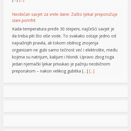
u
Neobičan savjet za vrele dane: Zašto ljekar preporučuje
slani pomfrit
Kada temperatura pređe 30 stepeni, najčešći savjet je
da treba piti što više vode. To svakako ostaje jedno od
najvažnijih pravila, ali tokom obilnog znojenja
t
organizam ne gubi samo tečnost već i elektrolite, među
kojima su natrijum, kalijum i hloridi. Upravo zbog toga
jedan njemački ljekar privukao je pažnju neobičnom
preporukom – nakon velikog gubitka […]
[...]
u
Opet izdvajanja za Ćirilični park: Ni dvije godine nakon
u
otvaranja 33 hiljade KM za nova ulaganja
Ni dvije godine nakon otvaranja, Ćirilični park u Banjaluci
u
ponovo je predmet novih ulaganja. Gradska uprava
u
odobrila je dodatne radove na parkovskim stazama i
rasvjeti u vrijednosti od 33.928,40 KM sa PDV-om.
Konačnom Odlukom o izboru najpovoljnijeg ponuđača