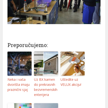
Preporučujemo:
Neka i vaša
Uz BX kamen
Uštedite uz
dvorišta imaju
do prekrasnih
VELUX akciju!
praznični sjaj
bezvremenskih
enterijera