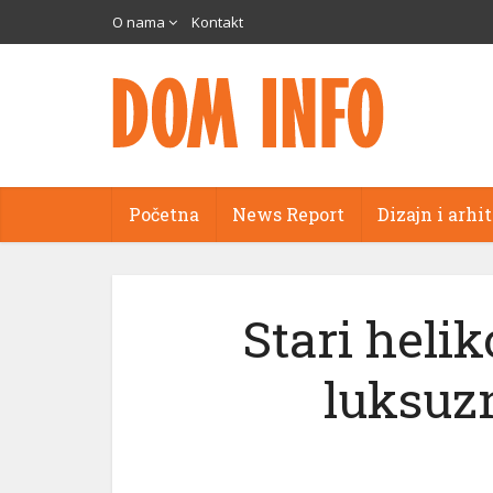
O nama
Kontakt
Početna
News Report
Dizajn i arhi
Stari helik
luksuz