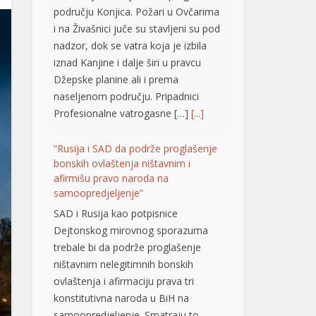
području Konjica. Požari u Ovčarima
i na Živašnici juče su stavljeni su pod
nadzor, dok se vatra koja je izbila
iznad Kanjine i dalje širi u pravcu
Džepske planine ali i prema
naseljenom području. Pripadnici
Profesionalne vatrogasne […]
[...]
”Rusija i SAD da podrže proglašenje
bonskih ovlaštenja ništavnim i
afirmišu pravo naroda na
samoopredjeljenje”
SAD i Rusija kao potpisnice
Dejtonskog mirovnog sporazuma
trebale bi da podrže proglašenje
ništavnim nelegitimnih bonskih
ovlaštenja i afirmaciju prava tri
konstitutivna naroda u BiH na
samoopredjeljenje. Smatraju to