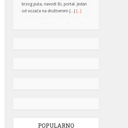
brzog puta, navodi BL portal. Jedan
od vozača na društvenim […]
[...]
Pripremite kišobrane: Nakon vrelog
dana stižu pljuskovi i grmljavina
Stanovnike Republike Srpske i Bosne
i Hercegovine danas očekuje još
jedan veoma topao ljetni dan, ali će
u poslijepodnevnim i večernjim
časovima u pojedinim krajevima
kišobrani ipak biti potrebni. Prije
podne preovladavaće pretežno
sunčano vrijeme, dok se sa
razvojem oblačnosti kasnije tokom
dana lokalno očekuju pljuskovi
praćeni grmljavinom. Duvaće slab do
umjeren vjetar sjevernog i […]
[...]
POPULARNO