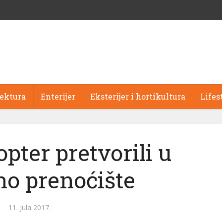
tektura
Enterijer
Eksterijer i hortikultura
Lifes
opter pretvorili u
no prenoćište
11. Jula 2017.