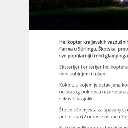
Helikopter kraljevskih vazdušn
Farma u Stirlingu, Škotska, pret
sve popularniji trend glampin
Eksterijer i enterijer helikopte
mini kuhinjom i tušem.
Kokpit, u kojem je ostavljena kon
od starog poklopca rezervoara z
slikoviti krajolik.
Što se tiče mjesta za spavanje, 
pet osoba (2 odrasle osobe i 3 d
Kako bi helikopter ostao hladan t