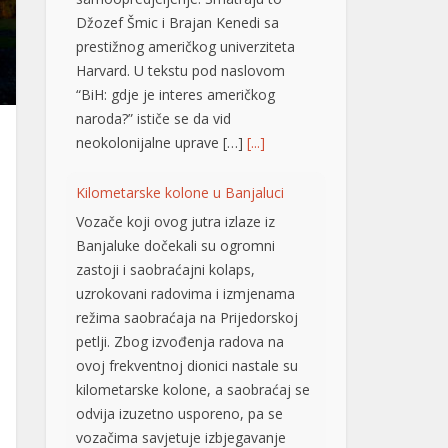
Džozef Šmic i Brajan Kenedi sa
prestižnog američkog univerziteta
Harvard. U tekstu pod naslovom
“BiH: gdje je interes američkog
naroda?” ističe se da vid
neokolonijalne uprave […]
[...]
Kilometarske kolone u Banjaluci
Vozače koji ovog jutra izlaze iz
Banjaluke dočekali su ogromni
zastoji i saobraćajni kolaps,
uzrokovani radovima i izmjenama
režima saobraćaja na Prijedorskoj
petlji. Zbog izvođenja radova na
ovoj frekventnoj dionici nastale su
kilometarske kolone, a saobraćaj se
odvija izuzetno usporeno, pa se
vozačima savjetuje izbjegavanje