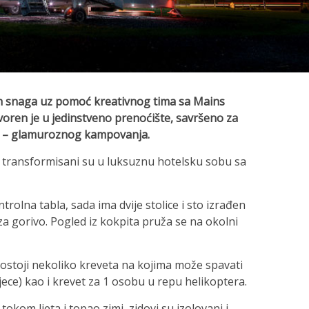
ih snaga uz pomoć kreativnog tima sa Mains
voren je u jedinstveno prenoćište, savršeno za
ga – glamuroznog kampovanja.
ra transformisani su u luksuznu hotelsku sobu sa
trolna tabla, sada ima dvije stolice i sto izrađen
a gorivo. Pogled iz kokpita pruža se na okolni
postoji nekoliko kreveta na kojima može spavati
jece) kao i krevet za 1 osobu u repu helikoptera.
okom ljeta i topao zimi, zidovi su izolovani i