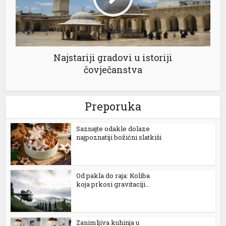
Najstariji gradovi u istoriji
čovječanstva
al
Preporuka
Saznajte odakle dolaze
najpoznatiji božićni slatkiši
Od pakla do raja: Koliba
koja prkosi gravitaciji...
Zanimljiva kuhinja u