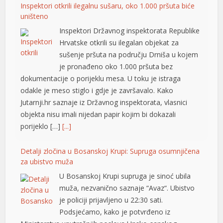
Inspektori otkrili ilegalnu sušaru, oko 1.000 pršuta biće
uništeno
Inspektori Državnog inspektorata Republike
Hrvatske otkrili su ilegalan objekat za
sušenje pršuta na području Drniša u kojem
je pronađeno oko 1.000 pršuta bez
dokumentacije o porijeklu mesa. U toku je istraga
odakle je meso stiglo i gdje je završavalo. Kako
Jutarnji.hr saznaje iz Državnog inspektorata, vlasnici
objekta nisu imali nijedan papir kojim bi dokazali
al
porijeklo […]
[...]
Detalji zločina u Bosanskoj Krupi: Supruga osumnjičena
za ubistvo muža
U Bosanskoj Krupi supruga je sinoć ubila
muža, nezvanično saznaje “Avaz“. Ubistvo
je policiji prijavljeno u 22:30 sati.
Podsjećamo, kako je potvrđeno iz