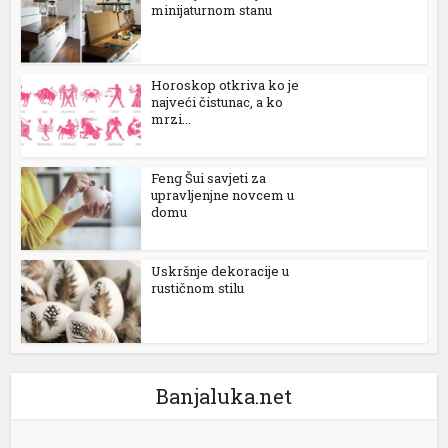
minijaturnom stanu
Horoskop otkriva ko je
najveći čistunac, a ko
mrzi...
Feng Šui savjeti za
upravljenjne novcem u
domu
Uskršnje dekoracije u
rustičnom stilu
Banjaluka.net