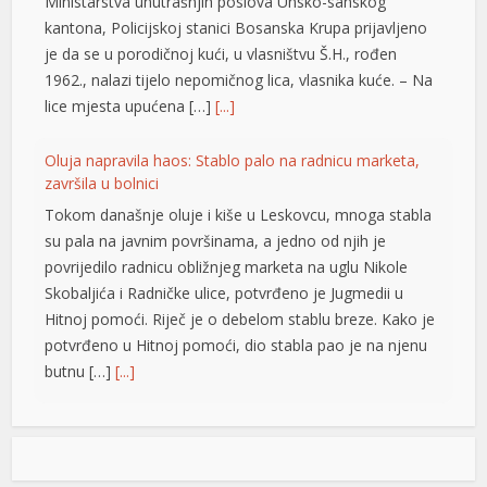
Ministarstva unutrašnjih poslova Unsko-sanskog
kantona, Policijskoj stanici Bosanska Krupa prijavljeno
je da se u porodičnoj kući, u vlasništvu Š.H., rođen
1962., nalazi tijelo nepomičnog lica, vlasnika kuće. – Na
lice mjesta upućena […]
[...]
Oluja napravila haos: Stablo palo na radnicu marketa,
završila u bolnici
Tokom današnje oluje i kiše u Leskovcu, mnoga stabla
su pala na javnim površinama, a jedno od njih je
t
povrijedilo radnicu obližnjeg marketa na uglu Nikole
Skobaljića i Radničke ulice, potvrđeno je Jugmedii u
t
Hitnoj pomoći. Riječ je o debelom stablu breze. Kako je
potvrđeno u Hitnoj pomoći, dio stabla pao je na njenu
butnu […]
[...]
Snimak s Jadrana izazvao bijes javnosti: Muškarac džet
skijem ometao avione koji su gasili požar
Snimak s Kraljičine plaže u Ninu izazvao je