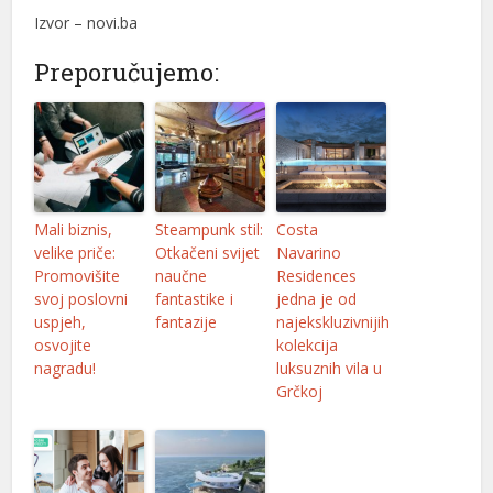
Izvor – novi.ba
Preporučujemo:
Mali biznis,
Steampunk stil:
Costa
velike priče:
Otkačeni svijet
Navarino
Promovišite
naučne
Residences
svoj poslovni
fantastike i
jedna je od
uspjeh,
fantazije
najekskluzivnijih
osvojite
kolekcija
nagradu!
luksuznih vila u
Grčkoj