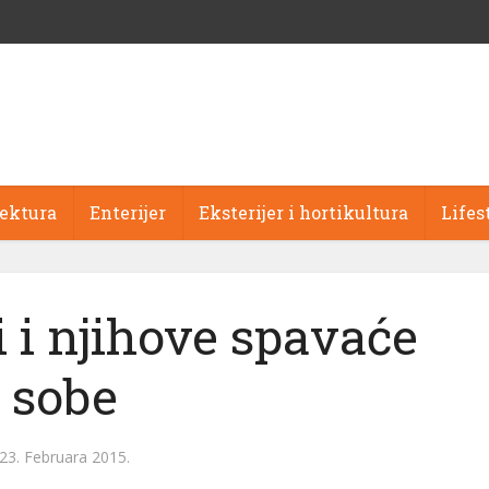
tektura
Enterijer
Eksterijer i hortikultura
Lifes
i i njihove spavaće
sobe
23. Februara 2015.