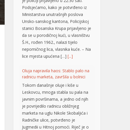
je policiji prijavljeno u 22:30 sati.
Podsjećamo, kako je potvrđeno iz
Ministarstva unutrašnjih poslova
Unsko-sanskog kantona, Policijskoj
stanici Bosanska Krupa prijavljeno je
da se u porodičnoj kući, u vlasništvu
Š.H., rođen 1962., nalazi tijelo
nepomičnog lica, vlasnika kuće. – Na
lice mjesta upućena […]
[...]
Oluja napravila haos: Stablo palo na
radnicu marketa, završila u bolnici
Tokom današnje oluje i kiše u
Leskovcu, mnoga stabla su pala na
javnim površinama, a jedno od njih
je povrijedilo radnicu obližnjeg
marketa na uglu Nikole Skobaljića i
Radničke ulice, potvrđeno je
Jugmedii u Hitnoj pomoći. Riječ je o