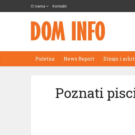
O nama
Kontakt
Početna
News Report
Dizajn i arhi
Poznati pisc