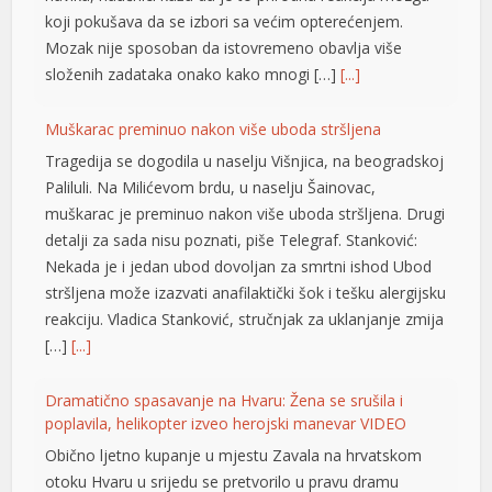
koji pokušava da se izbori sa većim opterećenjem.
Mozak nije sposoban da istovremeno obavlja više
složenih zadataka onako kako mnogi […]
[...]
hortener
Muškarac preminuo nakon više uboda stršljena
Tragedija se dogodila u naselju Višnjica, na beogradskoj
Paliluli. Na Milićevom brdu, u naselju Šainovac,
muškarac je preminuo nakon više uboda stršljena. Drugi
detalji za sada nisu poznati, piše Telegraf. Stanković:
Nekada je i jedan ubod dovoljan za smrtni ishod Ubod
stršljena može izazvati anafilaktički šok i tešku alergijsku
reakciju. Vladica Stanković, stručnjak za uklanjanje zmija
[…]
[...]
Dramatično spasavanje na Hvaru: Žena se srušila i
poplavila, helikopter izveo herojski manevar VIDEO
Obično ljetno kupanje u mjestu Zavala na hrvatskom
otoku Hvaru u srijedu se pretvorilo u pravu dramu