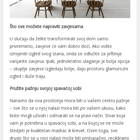
Što sve možete napraviti zavjesama
U slučaju da želite transformirati svoj dom samo
privremeno, zavjese će vam dobro doći. Ako volite
izmijeniti izgled svog stana, onda se odlučite za jeftinije
varijante zavjesa. Ipak, jednokratno ulaganje je bolja opcija
– skuplje zavjese izgledaju bolje, daju prostoru glamurozni
izgled i duže traju.
Pružite pažnju svojoj spavaćoj sobi
Naravno da ova prostorija mora biti u vašem centru pažnje
– sve što se u njoj nalazi mora biti po vašem ukusu, kako
biste mogli uživati ​​i odmarati se na pravi način. Stvar koja
vam je potrebna u spavaćoj sobi, a na kojoj se ne može
štedjeti je kvalitetan madrac ili krevet. Osim toga, sve
drugo što se u njoj nalazi može biti pristupačno, reciklirano