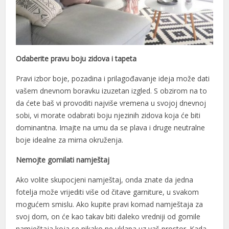
Odaberite pravu boju zidova i tapeta
Pravi izbor boje, pozadina i prilagođavanje ideja može dati
vašem dnevnom boravku izuzetan izgled. S obzirom na to
da ćete baš vi provoditi najviše vremena u svojoj dnevnoj
sobi, vi morate odabrati boju njezinih zidova koja će biti
dominantna. Imajte na umu da se plava i druge neutralne
boje idealne za mirna okruženja.
Nemojte gomilati namještaj
Ako volite skupocjeni namještaj, onda znate da jedna
fotelja može vrijediti više od čitave garniture, u svakom
mogućem smislu. Ako kupite pravi komad namještaja za
svoj dom, on će kao takav biti daleko vredniji od gomile
namještaja koja se nikako ne uklapa uz vaš prostor. Kada