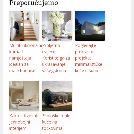
Preporučujemo:
Multifunkcionalni
Proljetno
Pogledajte
komad
cvijeće:
prekrasni
namještaja
Koristite ga za
projekat
idealan za
ukrašavanje
minimalističke
male hodnike
vašeg doma
kuće u šumi
Kako stilizovati
Ekološke male
jednobojni
kuće na
interijer?
točkovima