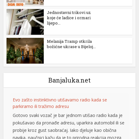
Jednostavni trikovi uz
koje će ladice i ormari
lijepo...
Melanija Tramp otkrila
božićne ukrase u Bijeloj...
Banjaluka.net
Evo zašto instinktivno utišavamo radio kada se
parkiramo ili tražimo adresu
Gotovo svaki vozač je bar jednom utišao radio kada je
pokušavao da pronađe adresu, uparkira automobil ili se
probije kroz gust saobraćaj. Iako djeluje kao obična
navika, naučnici kažu da je to prirodna reakcija mozga