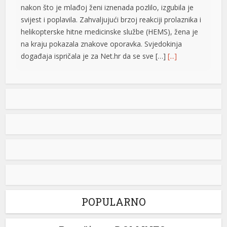
nakon što je mlađoj ženi iznenada pozlilo, izgubila je
svijest i poplavila. Zahvaljujući brzoj reakciji prolaznika i
helikopterske hitne medicinske službe (HEMS), žena je
na kraju pokazala znakove oporavka. Svjedokinja
događaja ispričala je za Net.hr da se sve […]
[...]
e büyüsü
Vučić: Ljudi razumiju koliko je neko uspješan i dobar ako
ga Helez napada
Predsjednik Srbije Aleksdandar Vučić izjavio
je danas da nema ništa protiv toga što su
nadležne službe BiH pratile njegovu
nedavnu posjetu, jer, kako je istakao, to i
jeste njihov posao i naveo da ljudi razumiju koliko je
iriş
neko ne samo uspješan već i dobar ako ga napada
ministar odbrane u Savjetu ministara Zukan Helez.
Odgovarajući […]
[...]
POPULARNO
Zašto bi hrana uskoro mogla naglo da poskupi