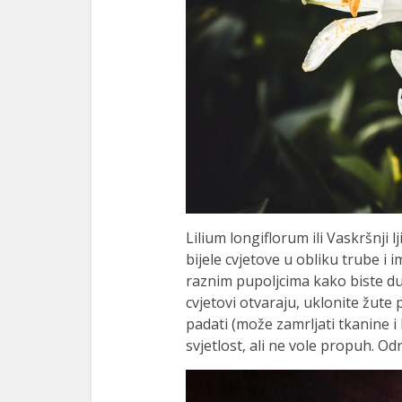
Lilium longiflorum ili Vaskršnji 
bijele cvjetove u obliku trube i i
raznim pupoljcima kako biste du
cvjetovi otvaraju, uklonite žute
padati (može zamrljati tkanine i la
svjetlost, ali ne vole propuh. Od