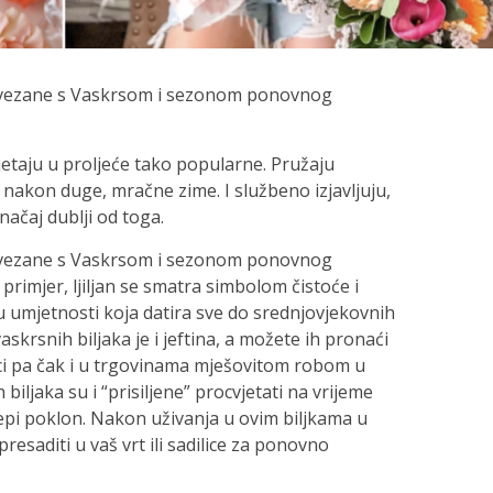
ovezane s Vaskrsom i sezonom ponovnog
vjetaju u proljeće tako popularne. Pružaju
 nakon duge, mračne zime. I službeno izjavljuju,
 značaj dublji od toga.
ovezane s Vaskrsom i sezonom ponovnog
primjer, ljiljan se smatra simbolom čistoće i
 umjetnosti koja datira sve do srednjovjekovnih
skrsnih biljaka je i jeftina, a možete ih pronaći
ci pa čak i u trgovinama mješovitom robom u
iljaka su i “prisiljene” procvjetati na vrijeme
ijepi poklon. Nakon uživanja u ovim biljkama u
saditi u vaš vrt ili sadilice za ponovno