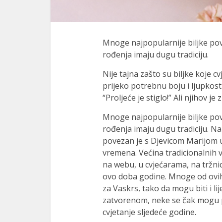
Mnoge najpopularnije biljke p
rođenja imaju dugu tradiciju.
Nije tajna zašto su biljke koje c
prijeko potrebnu boju i ljupkost
“Proljeće je stiglo!” Ali njihov je
Mnoge najpopularnije biljke p
rođenja imaju dugu tradiciju. Na 
povezan je s Djevicom Marijom u
vremena. Većina tradicionalnih va
na webu, u cvjećarama, na tržni
ovo doba godine. Mnoge od ovih b
za Vaskrs, tako da mogu biti i l
zatvorenom, neke se čak mogu pre
cvjetanje sljedeće godine.