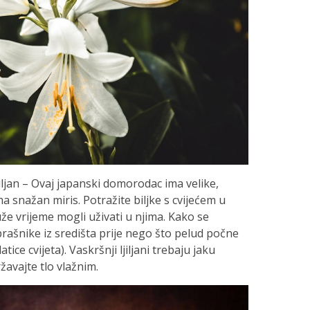
ljiljan – Ovaj japanski domorodac ima velike,
ma snažan miris. Potražite biljke s cvijećem u
že vrijeme mogli uživati u njima. Kako se
 prašnike iz središta prije nego što pelud počne
tice cvijeta). Vaskršnji ljiljani trebaju jaku
ržavajte tlo vlažnim.