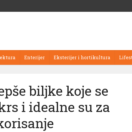
tektura
Enterijer
Eksterijer i hortikultura
Lifes
epše biljke koje se
rs i idealne su za
korisanje