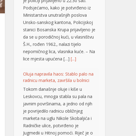
je policiji prijavljeno u 22:30 sati.
Podsjećamo, kako je potvrđeno iz
Ministarstva unutrašnjih poslova
Unsko-sanskog kantona, Policijskoj
stanici Bosanska Krupa prijavljeno je
da se u porodičnoj kući, u vlasništvu
Š.H., rođen 1962., nalazi tijelo
nepomičnog lica, vlasnika kuće. – Na
lice mjesta upućena […]
[...]
Oluja napravila haos: Stablo palo na
radnicu marketa, završila u bolnici
Tokom današnje oluje i kiše u
Leskovcu, mnoga stabla su pala na
javnim površinama, a jedno od njih
je povrijedilo radnicu obližnjeg
marketa na uglu Nikole Skobaljića i
Radničke ulice, potvrđeno je
Jugmedii u Hitnoj pomoći. Riječ je o