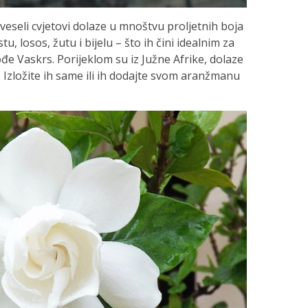
, veseli cvjetovi dolaze u mnoštvu proljetnih boja
u, losos, žutu i bijelu – što ih čini idealnim za
e Vaskrs. Porijeklom su iz Južne Afrike, dolaze
a. Izložite ih same ili ih dodajte svom aranžmanu
.