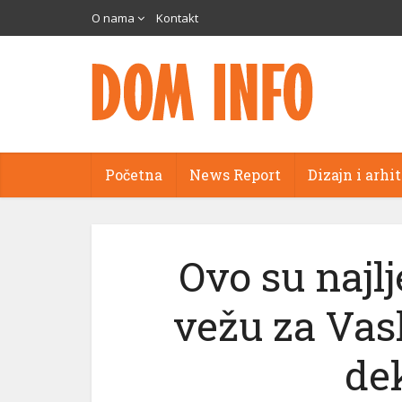
O nama
Kontakt
Početna
News Report
Dizajn i arhi
Ovo su najlj
vežu za Vask
de