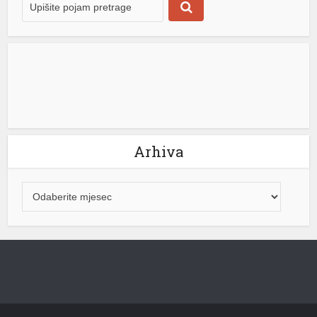
Arhiva
 shortener