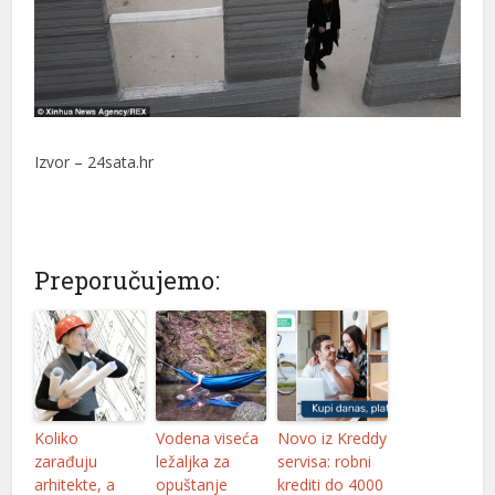
Izvor – 24sata.hr
Preporučujemo:
Koliko
Vodena viseća
Novo iz Kreddy
zarađuju
ležaljka za
servisa: robni
arhitekte, a
opuštanje
krediti do 4000