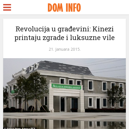
Revolucija u građevini: Kinezi
printaju zgrade i luksuzne vile
21. Januara 2015.
i