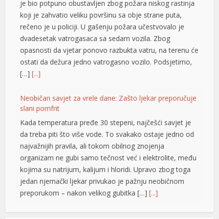
je bio potpuno obustavljen zbog požara niskog rastinja
koji je zahvatio veliku površinu sa obje strane puta,
rečeno je u policiji. U gašenju požara učestvovalo je
dvadesetak vatrogasaca sa sedam vozila. Zbog
opasnosti da vjetar ponovo razbukta vatru, na terenu će
ostati da dežura jedno vatrogasno vozilo. Podsjetimo,
[…]
[...]
Neobičan savjet za vrele dane: Zašto ljekar preporučuje
slani pomfrit
Kada temperatura pređe 30 stepeni, najčešći savjet je
da treba piti što više vode. To svakako ostaje jedno od
najvažnijih pravila, ali tokom obilnog znojenja
organizam ne gubi samo tečnost već i elektrolite, među
kojima su natrijum, kalijum i hloridi. Upravo zbog toga
jedan njemački ljekar privukao je pažnju neobičnom
preporukom – nakon velikog gubitka […]
[...]
Opet izdvajanja za Ćirilični park: Ni dvije godine nakon
iş