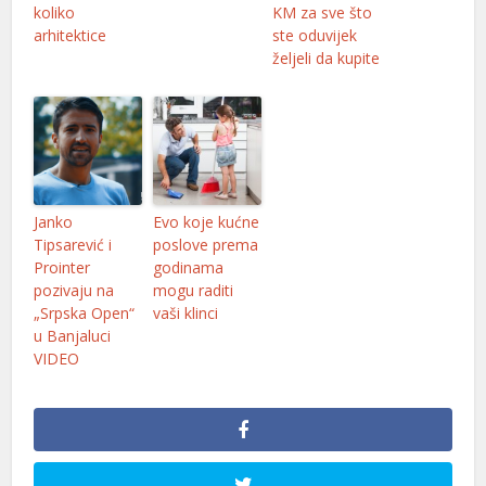
koliko
KM za sve što
arhitektice
ste oduvijek
željeli da kupite
Janko
Evo koje kućne
Tipsarević i
poslove prema
Prointer
godinama
pozivaju na
mogu raditi
„Srpska Open“
vaši klinci
u Banjaluci
VIDEO