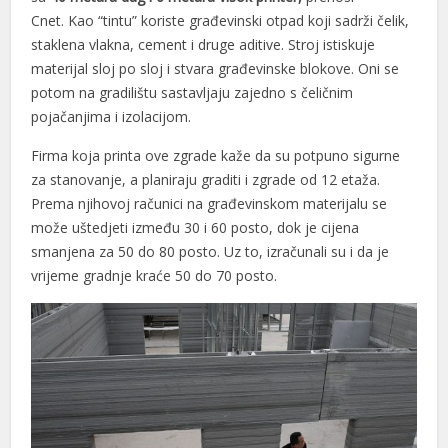
Cnet. Kao “tintu” koriste građevinski otpad koji sadrži čelik,
staklena vlakna, cement i druge aditive. Stroj istiskuje
materijal sloj po sloj i stvara građevinske blokove. Oni se
potom na gradilištu sastavljaju zajedno s čeličnim
pojačanjima i izolacijom.
Firma koja printa ove zgrade kaže da su potpuno sigurne
za stanovanje, a planiraju graditi i zgrade od 12 etaža.
Prema njihovoj računici na građevinskom materijalu se
može uštedjeti između 30 i 60 posto, dok je cijena
smanjena za 50 do 80 posto. Uz to, izračunali su i da je
vrijeme gradnje kraće 50 do 70 posto.